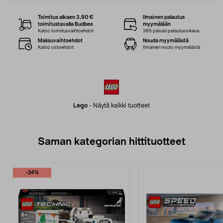
Toimitus alkaen 3,90 €
Ilmainen palautus
toimitustavalla Budbee
myymälään
Katso toimitusvaihtoehdot
365 päivän palautusoikeus
Maksuvaihtoehdot
Nouda myymälästä
Katso ostoehdot
Ilmainen nouto myymälästä
Lego
-
Näytä kaikki tuotteet
Saman kategorian hittituotteet
-24%