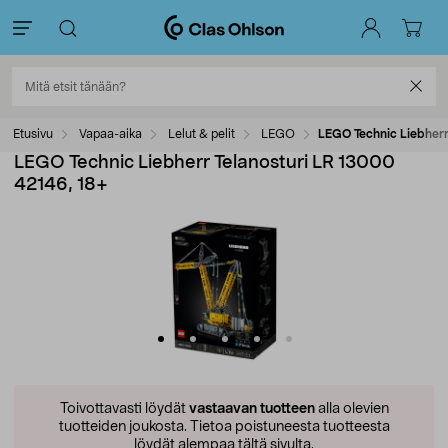
Etusivu
Vapaa-aika
Lelut & pelit
LEGO
LEGO Technic Liebherr
LEGO Technic Liebherr Telanosturi LR 13000
42146, 18+
Toivottavasti löydät
vastaavan tuotteen
alla olevien
tuotteiden joukosta.
Tietoa poistuneesta tuotteesta
löydät alempaa tältä sivulta.