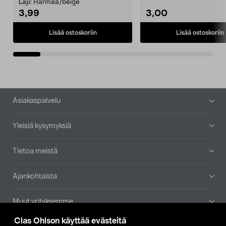
patruuna mukaasi m...
Laji:
Harmaa/beige
3,99
3,00
Lisää ostoskoriin
Lisää ostoskoriin
Alatunniste
Asiakaspalvelu
Yleisiä kysymyksiä
Tietoa meistä
Ajankohtaista
Muut yrityksemme
Clas Ohlson käyttää evästeitä
Etsi myymälä