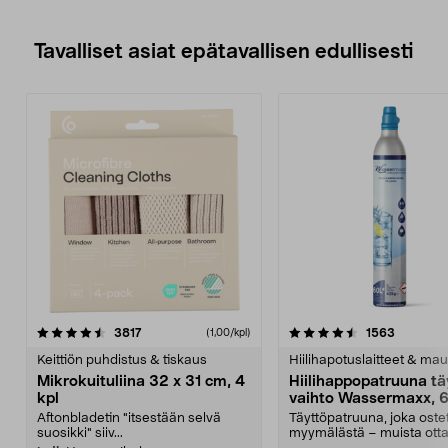
Tavalliset asiat epätavallisen edullisesti
4.5viidestä
arvostelut
4.5viidestä
arvostelu
3817
1563
(1,00/kpl)
tähdestä
t
Keittiön puhdistus & tiskaus
Hiilihapotuslaitteet & mau
Mikrokuituliina 32 x 31 cm, 4
Hiilihappopatruuna tä
kpl
vaihto Wassermaxx, 6
Aftonbladetin "itsestään selvä
Täyttöpatruuna, joka ost
suosikki" siiv...
myymälästä – muista ott