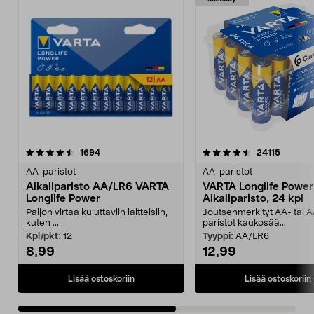
4.5viidestä
arvostelut
4.5viidestä
arvostel
1694
24115
tähdestä
t
AA-paristot
AA-paristot
Alkaliparisto AA/LR6 VARTA
VARTA Longlife Power
Longlife Power
Alkaliparisto, 24 kpl
Paljon virtaa kuluttaviin laitteisiin,
Joutsenmerkityt AA- tai 
kuten ...
paristot kaukosää...
Kpl/pkt:
12
Tyyppi:
AA/LR6
8,99
12,99
Lisää ostoskoriin
Lisää ostoskoriin