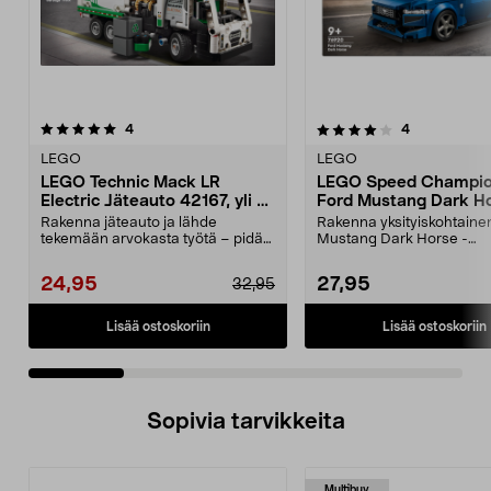
4.0 viidestä
arvostelut
4.5 viidestä
arvostelut
4
4
tähdestä
t
LEGO
LEGO
LEGO Technic Mack LR
LEGO Speed Champi
Electric Jäteauto 42167, yli 8-
Ford Mustang Dark H
vuotiaille
76920, 9+
Rakenna jäteauto ja lähde
Rakenna yksityiskohtaine
tekemään arvokasta työtä – pidä
Mustang Dark Horse -
kaupunki puhtaana vihr...
pienoismalli. LEGO Speed
24,95
27,95
32,95
Lisää ostoskoriin
Lisää ostoskoriin
Sopivia tarvikkeita
Multibuy