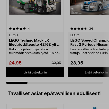
4.5 viidestä
arvostelut
5.0 viidestä
arvostelut
4
34
tähdestä
t
LEGO
LEGO
LEGO Technic Mack LR
LEGO Speed Champio
Electric Jäteauto 42167, yli 8-
Fast 2 Furious Nissan
vuotiaille
GT-R (R34) 76917, yli 
Rakenna jäteauto ja lähde
Luo jännittäviä tilanteita, 
vuotiaille
tekemään arvokasta työtä – pidä
tuttuja Fast and the Furio
kaupunki puhtaana vihr...
elokuvista....
24,95
23,95
32,95
Lisää ostoskoriin
Lisää ostoskoriin
Tavalliset asiat epätavallisen edullisesti