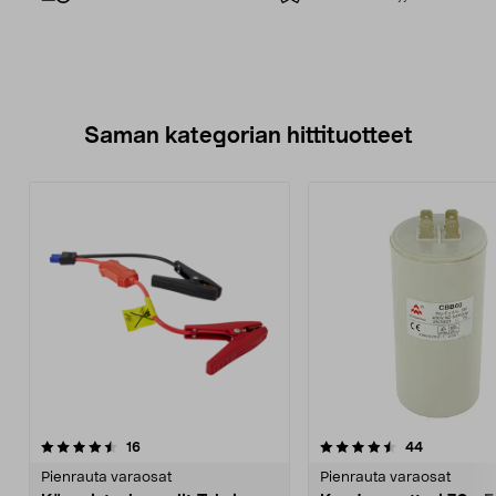
Saman kategorian hittituotteet
4.5 viidestä
arvostelut
4.5 viidestä
arvostelut
16
44
tähdestä
t
Pienrauta varaosat
Pienrauta varaosat