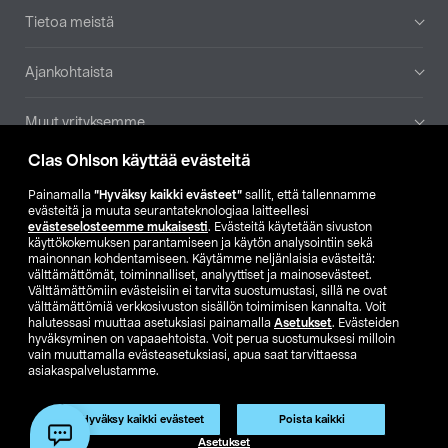
Tietoa meistä
Ajankohtaista
Muut yrityksemme
Clas Ohlson käyttää evästeitä
Etsi myymälä
Painamalla
”Hyväksy kaikki evästeet”
sallit, että tallennamme
evästeitä ja muuta seurantateknologiaa laitteellesi
SE
NO
FI
evästeselosteemme mukaisesti
. Evästeitä käytetään sivuston
käyttökokemuksen parantamiseen ja käytön analysointiin sekä
FI
SV
mainonnan kohdentamiseen. Käytämme neljänlaisia evästeitä:
välttämättömät, toiminnalliset, analyyttiset ja mainosevästeet.
Välttämättömiin evästeisiin ei tarvita suostumustasi, sillä ne ovat
välttämättömiä verkkosivuston sisällön toimimisen kannalta. Voit
halutessasi muuttaa asetuksiasi painamalla
Asetukset
. Evästeiden
hyväksyminen on vapaaehtoista. Voit perua suostumuksesi milloin
vain muuttamalla evästeasetuksiasi, apua saat tarvittaessa
asiakaspalvelustamme.
Club Clas
Ostoehdot
Tietosuojaseloste
Näytä hinnat ilman ALV:a
Tuote on poistunut
Hyväksy kaikki evästeet
Poista kaikki
Tuotenro:
59-1080-685
Asetukset