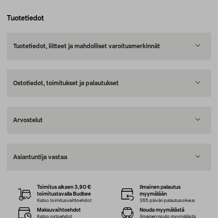
Tuotetiedot
Tuotetiedot, liitteet ja mahdolliset varoitusmerkinnät
Ostotiedot, toimitukset ja palautukset
Arvostelut
Asiantuntija vastaa
Toimitus alkaen 3,90 €
Ilmainen palautus
toimitustavalla Budbee
myymälään
Katso toimitusvaihtoehdot
365 päivän palautusoikeus
Maksuvaihtoehdot
Nouda myymälästä
Katso ostoehdot
Ilmainen nouto myymälästä