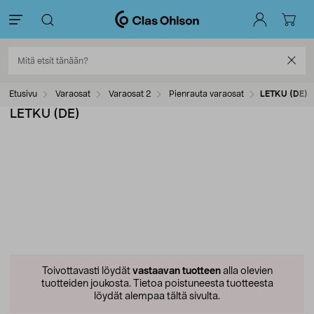
Etusivu
Varaosat
Varaosat 2
Pienrauta varaosat
LETKU (DE)
LETKU (DE)
Toivottavasti löydät
vastaavan tuotteen
alla olevien
tuotteiden joukosta.
Tietoa poistuneesta tuotteesta
löydät alempaa tältä sivulta.