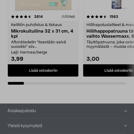
4.5viidestä
arvostelut
4.5viidestä
arvostelu
3814
1563
(1,00/kpl)
tähdestä
t
Keittiön puhdistus & tiskaus
Hiilihapotuslaitteet & mau
Mikrokuituliina 32 x 31 cm, 4
Hiilihappopatruuna tä
kpl
vaihto Wassermaxx, 6
Aftonbladetin "itsestään selvä
Täyttöpatruuna, joka ost
suosikki" siiv...
myymälästä – muista ott
patruuna mukaasi m...
Laji:
Harmaa/beige
3,99
3,00
Lisää ostoskoriin
Lisää ostoskoriin
Alatunniste
Asiakaspalvelu
Yleisiä kysymyksiä