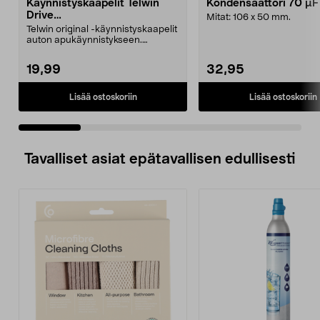
Käynnistyskaapelit Telwin
Kondensaattori 70 µ
Drive
Mitat: 106 x 50 mm.
Mini/9000/13000/1250/150
Telwin original -käynnistyskaapelit
0/1750, EC5
auton apukäynnistykseen.
Käynnistyskaapelit ...
19,99
32,95
Lisää ostoskoriin
Lisää ostoskoriin
Tavalliset asiat epätavallisen edullisesti