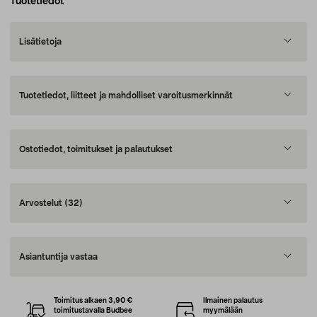
Tuotetiedot
Lisätietoja
Tuotetiedot, liitteet ja mahdolliset varoitusmerkinnät
Ostotiedot, toimitukset ja palautukset
Arvostelut
(32)
Asiantuntija vastaa
Toimitus alkaen 3,90 €
Ilmainen palautus
toimitustavalla Budbee
myymälään