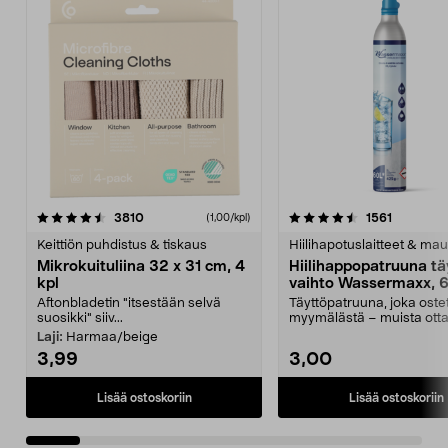
4.5viidestä
arvostelut
4.5viidestä
arvostelu
3810
1561
(1,00/kpl)
tähdestä
t
Keittiön puhdistus & tiskaus
Hiilihapotuslaitteet & mau
Mikrokuituliina 32 x 31 cm, 4
Hiilihappopatruuna tä
kpl
vaihto Wassermaxx, 6
Aftonbladetin "itsestään selvä
Täyttöpatruuna, joka ost
suosikki" siiv...
myymälästä – muista ott
patruuna mukaasi m...
Laji:
Harmaa/beige
3,99
3,00
Lisää ostoskoriin
Lisää ostoskoriin