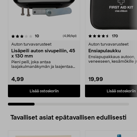
4.5 viidestä
arvostelut
4.5 viidestä
arvostelut
10
170
(4,99/kpl)
tähdestä
t
Auton turvavarusteet
Auton turvavarusteet
Lisäpeili auton sivupeiliin, 45
Ensiapulaukku
x 130 mm
Ensiapupakkaus autoon,
veneeseen, kesämökille jn
Pieni peili, joka antaa
mitä tarvitset tapatur...
laajakulmanäkymän ja laajentaa
näkökenttää ajon aikana. ...
4,99
19,99
Lisää ostoskoriin
Lisää ostoskoriin
Tavalliset asiat epätavallisen edullisesti