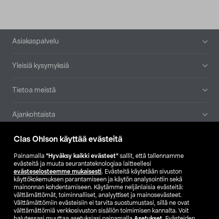
Alatunniste
Asiakaspalvelu
Yleisiä kysymyksiä
Tietoa meistä
Ajankohtaista
Clas Ohlson käyttää evästeitä
Muut yrityksemme
Painamalla
”Hyväksy kaikki evästeet”
sallit, että tallennamme
Etsi myymälä
evästeitä ja muuta seurantateknologiaa laitteellesi
evästeselosteemme mukaisesti
. Evästeitä käytetään sivuston
käyttökokemuksen parantamiseen ja käytön analysointiin sekä
mainonnan kohdentamiseen. Käytämme neljänlaisia evästeitä:
SE
NO
FI
välttämättömät, toiminnalliset, analyyttiset ja mainosevästeet.
Välttämättömiin evästeisiin ei tarvita suostumustasi, sillä ne ovat
FI
SV
välttämättömiä verkkosivuston sisällön toimimisen kannalta. Voit
halutessasi muuttaa asetuksiasi painamalla
Asetukset
. Evästeiden