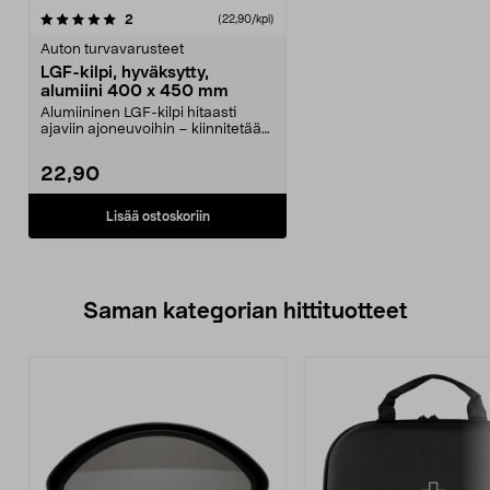
arvostelut
2
(22,90/kpl)
Auton turvavarusteet
LGF-kilpi, hyväksytty,
alumiini 400 x 450 mm
Alumiininen LGF-kilpi hitaasti
ajaviin ajoneuvoihin – kiinnitetään
ruuveilla. LG...
22,90
Lisää ostoskoriin
Saman kategorian hittituotteet