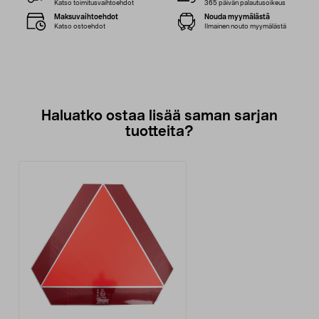
Katso toimitusvaihtoehdot
365 päivän palautusoikeus
Maksuvaihtoehdot
Nouda myymälästä
Katso ostoehdot
Ilmainen nouto myymälästä
Haluatko ostaa lisää saman sarjan
tuotteita?