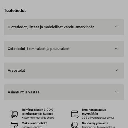
Tuotetiedot
Tuotetiedot, liitteet ja mahdolliset varoitusmerkinnät
Ostotiedot, toimitukset ja palautukset
Arvostelut
Asiantuntija vastaa
Toimitus alkaen 3,90 €
Ilmainen palautus
toimitustavalla Budbee
myymälään
Katso toimitusvaihtoehdot
365 päivän palautusoikeus
Maksuvaihtoehdot
Nouda myymälästä
Katso ostoehdot
Ilmainen nouto myymälästä