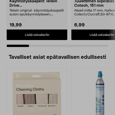
Käynnistyskaapelit Telwin
Tuulettimen siipiratas
Drive
Cotech, 151 mm
Mini/9000/13000/1250/150
Telwin original -käynnistyskaapelit
Akseli mitta 17 mm. Halk
0/1750, EC5
auton apukäynnistykseen.
Cotech/Cocraft:30-8710,
Käynnistyskaapelit ...
5218-3018, LS5T-521...
19,99
6,99
Lisää ostoskoriin
Lisää ostoskoriin
Tavalliset asiat epätavallisen edullisesti