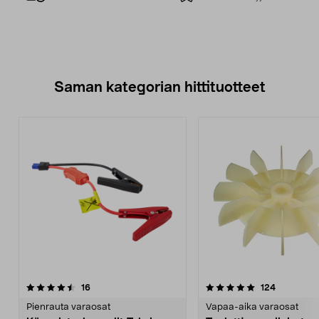
Saman kategorian hittituotteet
5.0 viidestä
arvostelut
4.5 viidestä
arvostelut
16
124
tähdestä
t
Pienrauta varaosat
Vapaa-aika varaosat