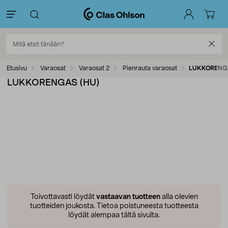
Etusivu
Varaosat
Varaosat 2
Pienrauta varaosat
LUKKORENGA
LUKKORENGAS (HU)
Toivottavasti löydät
vastaavan tuotteen
alla olevien
tuotteiden joukosta.
Tietoa poistuneesta tuotteesta
löydät alempaa tältä sivulta.