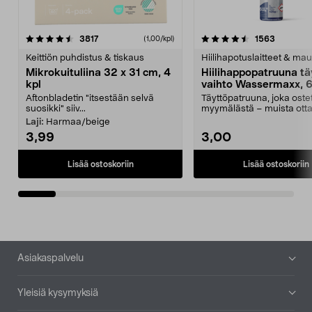
4.5viidestä
arvostelut
4.5viidestä
arvostelu
3817
1563
(1,00/kpl)
tähdestä
t
Keittiön puhdistus & tiskaus
Hiilihapotuslaitteet & mau
Mikrokuituliina 32 x 31 cm, 4
Hiilihappopatruuna tä
kpl
vaihto Wassermaxx, 6
Aftonbladetin "itsestään selvä
Täyttöpatruuna, joka ost
suosikki" siiv...
myymälästä – muista ott
patruuna mukaasi m...
Laji:
Harmaa/beige
3,99
3,00
Lisää ostoskoriin
Lisää ostoskoriin
Alatunniste
Asiakaspalvelu
Yleisiä kysymyksiä