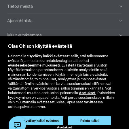
Tietoa meistä
Ajankohtaista
Muut yrityksemme
Clas Ohlson käyttää evästeitä
Etsi myymälä
Painamalla
”Hyväksy kaikki evästeet”
sallit, että tallennamme
evästeitä ja muuta seurantateknologiaa laitteellesi
SE
NO
FI
evästeselosteemme mukaisesti
. Evästeitä käytetään sivuston
käyttökokemuksen parantamiseen ja käytön analysointiin sekä
FI
SV
mainonnan kohdentamiseen. Käytämme neljänlaisia evästeitä:
välttämättömät, toiminnalliset, analyyttiset ja mainosevästeet.
Välttämättömiin evästeisiin ei tarvita suostumustasi, sillä ne ovat
välttämättömiä verkkosivuston sisällön toimimisen kannalta. Voit
halutessasi muuttaa asetuksiasi painamalla
Asetukset
. Evästeiden
hyväksyminen on vapaaehtoista. Voit perua suostumuksesi milloin
vain muuttamalla evästeasetuksiasi, apua saat tarvittaessa
asiakaspalvelustamme.
Club Clas
Ostoehdot
Tietosuojaseloste
Näytä hinnat ilman ALV:a
Tuote on poistunut
Hyväksy kaikki evästeet
Poista kaikki
Tuotenro:
59-1007-65
Asetukset