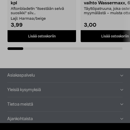
kpl
vaihto Wassermaxx, 6
Aftonbladetin "itsestään selvä
Täyttöpatruuna, joka ost
suosikki" siiv...
myymälästä – muista ott
patruuna mukaasi m...
Laji:
Harmaa/beige
3,99
3,00
Lisää ostoskoriin
Lisää ostoskoriin
Alatunniste
Asiakaspalvelu
Yleisiä kysymyksiä
Tietoa meistä
Ajankohtaista