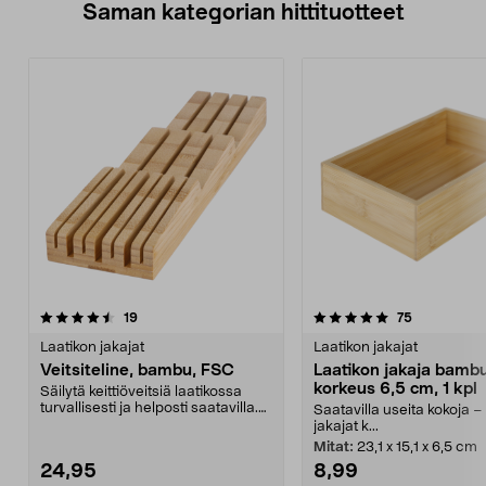
Saman kategorian hittituotteet
5.0 viidestä
arvostelut
5.0 viidestä
arvostelut
19
75
tähdestä
t
Laatikon jakajat
Laatikon jakajat
Veitsiteline, bambu, FSC
Laatikon jakaja bamb
korkeus 6,5 cm, 1 kpl
Säilytä keittiöveitsiä laatikossa
turvallisesti ja helposti saatavilla.
Saatavilla useita kokoja –
Veitsite...
jakajat k...
Mitat:
23,1 x 15,1 x 6,5 cm
24,95
8,99