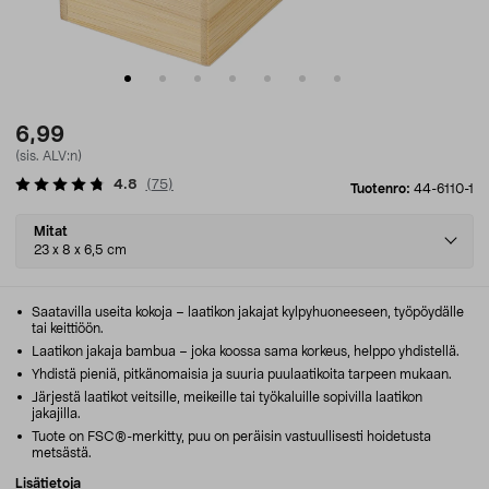
6,99
(sis. ALV:n)
4.8
(
75
)
Tuotenro:
44-6110-1
Select
Mitat
variant
23 x 8 x 6,5 cm
Saatavilla useita kokoja – laatikon jakajat kylpyhuoneeseen, työpöydälle
tai keittiöön.
Laatikon jakaja bambua – joka koossa sama korkeus, helppo yhdistellä.
Yhdistä pieniä, pitkänomaisia ja suuria puulaatikoita tarpeen mukaan.
Järjestä laatikot veitsille, meikeille tai työkaluille sopivilla laatikon
jakajilla.
Tuote on FSC®-merkitty, puu on peräisin vastuullisesti hoidetusta
metsästä.
Lisätietoja