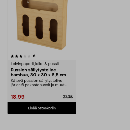
arvostelut
6
Leivinpaperit,foliot & pussit
Pussien säilytysteline
bambua, 30 x 30 x 6,5 cm
Kätevä pussien säilytysteline –
järjestä pakastepussit ja muut
vastaavat. Tyylik...
18,99
27,95
Lisää ostoskoriin