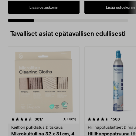
Lisää ostoskoriin
Lisää ostoskoriin
Tavalliset asiat epätavallisen edullisesti
4.5viidestä
arvostelut
4.5viidestä
arvostelu
3817
1563
(1,00/kpl)
tähdestä
t
Keittiön puhdistus & tiskaus
Hiilihapotuslaitteet & mau
Mikrokuituliina 32 x 31 cm, 4
Hiilihappopatruuna tä