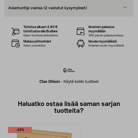
Asiantuntija vastaa
(2 vastatut kysymykset)
Toimitus alkaen 3,90 €
Ilmainen palautus
toimitustavalla Budbee
myymälään
Katso toimitusvaihtoehdot
365 päivän palautusoikeus
Maksuvaihtoehdot
Nouda myymälästä
Katso ostoehdot
Ilmainen nouto myymälästä
Clas Ohlson
-
Näytä kaikki tuotteet
Haluatko ostaa lisää saman sarjan
tuotteita?
-32%