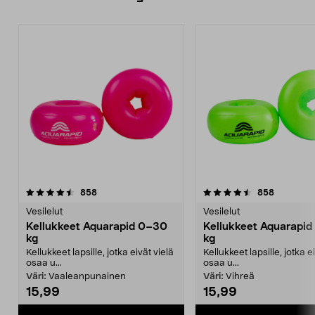
4.5 viidestä
arvostelut
4.0 viidestä
arvostelut
858
858
tähdestä
t
Vesilelut
Vesilelut
Kellukkeet Aquarapid 0–30
Kellukkeet Aquarapi
kg
kg
Kellukkeet lapsille, jotka eivät vielä
Kellukkeet lapsille, jotka e
osaa u...
osaa u...
Väri:
Vaaleanpunainen
Väri:
Vihreä
15,99
15,99