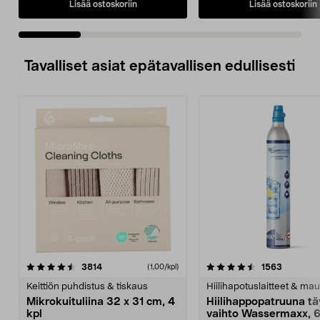
Lisää ostoskoriin
Lisää ostoskoriin
Tavalliset asiat epätavallisen edullisesti
4.5viidestä
arvostelut
4.5viidestä
arvostelu
3814
1563
(1,00/kpl)
tähdestä
t
Keittiön puhdistus & tiskaus
Hiilihapotuslaitteet & mau
Mikrokuituliina 32 x 31 cm, 4
Hiilihappopatruuna tä
kpl
vaihto Wassermaxx, 6