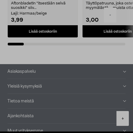
Aftonbladetin "itsestään selvä
Täyttöpatruuna, joka ost
suosikki" siiv...
myymälästä – muista ott
patruuna mukaasi m...
Laji:
Harmaa/beige
-
3,99
3,00
Lisää ostoskoriin
Lisää ostoskoriin
Alatunniste
Asiakaspalvelu
Yleisiä kysymyksiä
Tietoa meistä
Ajankohtaista
Product
+
quantity
Muut yrityksemme