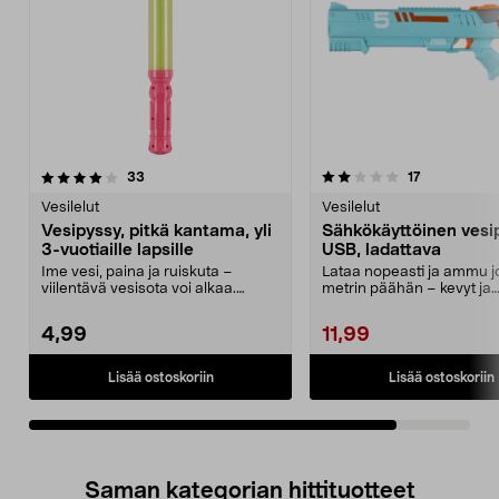
2.0viidestä
arvostelut
arvostelut
33
17
tähdestä
Vesilelut
Vesilelut
Vesipyssy, pitkä kantama, yli
Sähkökäyttöinen vesi
3-vuotiaille lapsille
USB, ladattava
Ime vesi, paina ja ruiskuta –
Lataa nopeasti ja ammu j
viilentävä vesisota voi alkaa.
metrin päähän – kevyt ja
Lasten vesipyssy, j...
ergonominen. Sähkökäytt.
4,99
11,99
Lisää ostoskoriin
Lisää ostoskoriin
Saman kategorian hittituotteet