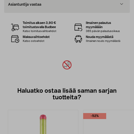
Asiantuntija vastaa
Toimitus alkaen 3,90 €
Ilmainen palautus
toimitustavalla Budbee
myymälään
Katso toimitusvaihtoehdot
365 päivän palautusoikeus
Maksuvaihtoehdot
Nouda myymälästä
Katso ostoehdot
Ilmainen nouto myymälästä
Haluatko ostaa lisää saman sarjan
tuotteita?
-52%