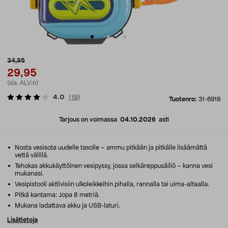
34,95
29,95
(sis. ALV:n)
4.0
(
19
)
Tuotenro:
31-6918
Tarjous on voimassa
04.10.2026
asti
Nosta vesisota uudelle tasolle – ammu pitkään ja pitkälle lisäämättä
vettä välillä.
Tehokas akkukäyttöinen vesipyssy, jossa selkäreppusäiliö – kanna vesi
mukanasi.
Vesipistooli aktiivisiin ulkoleikkeihin pihalla, rannalla tai uima-altaalla.
Pitkä kantama: Jopa 8 metriä.
Mukana ladattava akku ja USB-laturi.
Lisätietoja