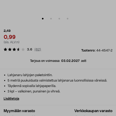
2,49
0,99
(sis. ALV:n)
3.6
(
62
)
Tuotenro:
44-4547-2
Tarjous on voimassa
03.02.2027
asti
Lahjanaru lahjojen paketointiin.
5 metriä puukuidusta valmistettua lahjanarua luonnollisissa väreissä.
Täydennä sopivalla lahjapaperilla.
3 kpl – valkoinen, punainen ja vihreä.
Lisätietoja
Myymälän varasto
Verkkokaupan varasto