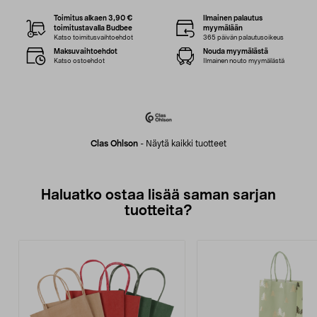
Toimitus alkaen 3,90 €
Ilmainen palautus
toimitustavalla Budbee
myymälään
Katso toimitusvaihtoehdot
365 päivän palautusoikeus
Maksuvaihtoehdot
Nouda myymälästä
Katso ostoehdot
Ilmainen nouto myymälästä
Clas Ohlson
-
Näytä kaikki tuotteet
Haluatko ostaa lisää saman sarjan
tuotteita?