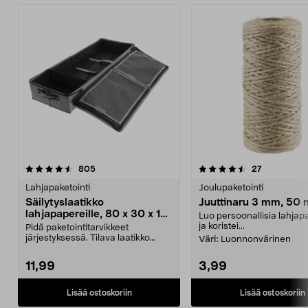
4.5 viidestä
arvostelut
4.0 viidestä
arvostelut
805
27
tähdestä
t
Lahjapaketointi
Joulupaketointi
Säilytyslaatikko
Juuttinaru 3 mm, 50 
lahjapapereille, 80 x 30 x 12
Luo persoonallisia lahjap
cm
ja koristei...
Pidä paketointitarvikkeet
järjestyksessä. Tilava laatikko
Väri:
Luonnonvärinen
lahjapapereille, lahja...
11,99
3,99
Lisää ostoskoriin
Lisää ostoskoriin