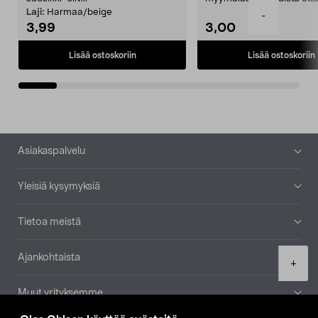
patruuna mukaasi m...
Laji:
Harmaa/beige
-
3,99
3,00
Lisää ostoskoriin
Lisää ostoskoriin
Alatunniste
Asiakaspalvelu
Yleisiä kysymyksiä
Tietoa meistä
Ajankohtaista
Product
+
quantity
Muut yrityksemme