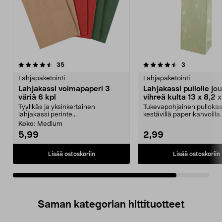
4.5viidestä
arvostelut
arvostelut
35
3
tähdestä
Lahjapaketointi
Lahjapaketointi
Lahjakassi voimapaperi 3
Lahjakassi pullolle jou
väriä 6 kpl
vihreä kulta 13 x 8,2 
cm
Tyylikäs ja yksinkertainen
Tukevapohjainen pullokas
lahjakassi perinte...
kestävillä paperikahvoilla.
kultafolioitu la...
Koko:
Medium
5,99
2,99
Lisää ostoskoriin
Lisää ostoskoriin
Saman kategorian hittituotteet