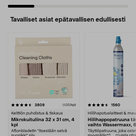
Tavalliset asiat epätavallisen edullisesti
4.5viidestä
arvostelut
4.5viidestä
arvostel
3809
1560
(1,00/kpl)
tähdestä
t
Keittiön puhdistus & tiskaus
Hiilihapotuslaitteet & mau
Mikrokuituliina 32 x 31 cm, 4
Hiilihappopatruuna tä
kpl
vaihto Wassermaxx, 6
Aftonbladetin "itsestään selvä
Täyttöpatruuna, joka ost
suosikki" siiv...
myymälästä – muista ott