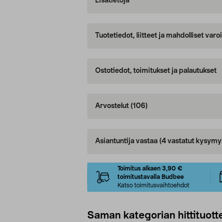
Lisätietoja
Tuotetiedot, liitteet ja mahdolliset var
Ostotiedot, toimitukset ja palautukset
Arvostelut
(106)
Asiantuntija vastaa
(4 vastatut kysymy
Toimitus alkaen 3,90 €
toimitustavalla Budbee
Katso toimitusvaihtoehdot
Saman kategorian hittituott