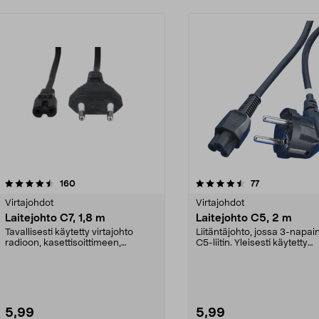
4.5 viidestä
arvostelut
4.5 viidestä
arvostelut
160
77
tähdestä
Virtajohdot
Virtajohdot
Laitejohto C7, 1,8 m
Laitejohto C5, 2 m
Tavallisesti käytetty virtajohto
Liitäntäjohto, jossa 3-napai
radioon, kasettisoittimeen,
C5-liitin. Yleisesti käytetty
parranajokoneeseen ...
laitejohto kannett...
5,99
5,99