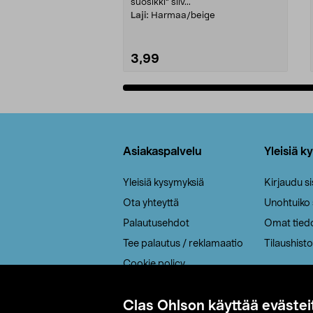
suosikki" siiv...
Laji:
Harmaa/beige
3,99
Lisää ostoskoriin
Alatunniste
Asiakaspalvelu
Yleisiä k
Yleisiä kysymyksiä
Kirjaudu s
Ota yhteyttä
Unohtuiko
Palautusehdot
Omat tied
Tee palautus / reklamaatio
Tilaushisto
Cookie policy
Toimitustavat
Clas Ohlson käyttää evästei
Saavutettavuus