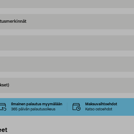
oitusmerkinnät
kset)
Ilmainen palautus myymälään
Maksuvaihtoehdot
365 päivän palautusoikeus
Katso ostoehdot
eet