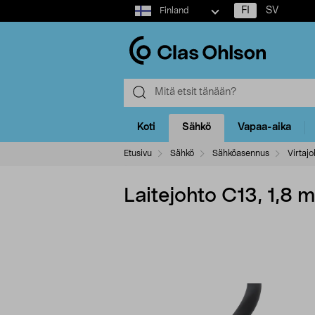
Select
FI
SV
Finland
market
Koti
Sähkö
Vapaa-aika
Etusivu
Sähkö
Sähköasennus
Virtaj
Laitejohto C13, 1,8 m