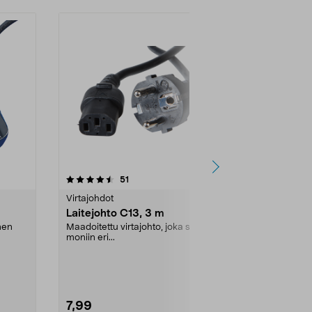
4.5 viidestä
arvostelut
4.5
51
1
tähdestä
tähdestä
Virtajohdot
Virtajohdot
Laitejohto C13, 3 m
Laitejohto 
nen
Maadoitettu virtajohto, joka sopii
Tavallisesti kä
moniin eri...
radioon, kas...
7,99
7,99