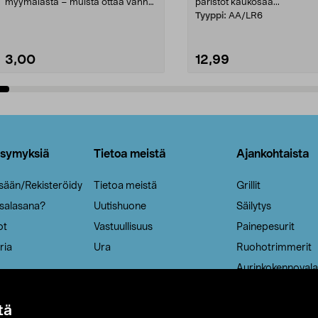
myymälästä – muista ottaa vanha
paristot kaukosää...
patruuna mukaasi m...
Tyyppi:
AA/LR6
3,00
12,99
Lisää ostoskoriin
Lisää ostoskoriin
ysymyksiä
Tietoa meistä
Ajankohtaista
isään/Rekisteröidy
Tietoa meistä
Grillit
 salasana?
Uutishuone
Säilytys
ot
Vastuullisuus
Painepesurit
ria
Ura
Ruohotrimmerit
Aurinkokennovala
tä