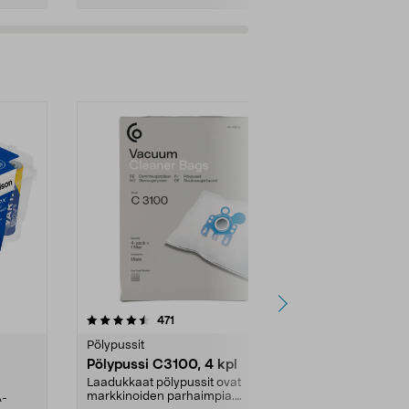
4.5viidestä
arvostelut
4.5
471
6
tähdestä
tähdestä
Pölypussit
Kierrätys & ro
Pölypussi C3100, 4 kpl
Roskapussi,
kahvat, 30 l
Laadukkaat pölypussit ovat
markkinoiden parhaimpia.
A-
Testivoittaja 