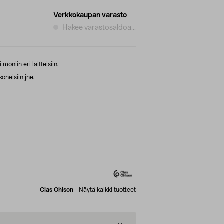
Verkkokaupan varasto
Hakee varastosaldoa...
moniin eri laitteisiin.
koneisiin jne.
Clas Ohlson
-
Näytä kaikki tuotteet