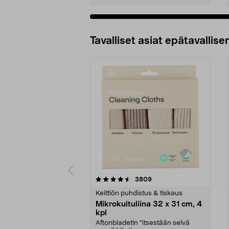
Tavalliset asiat epätavallisen
5viidestä
4.5viidestä
arvostelut
3809
tähdestä
tähdestä
Keittiön puhdistus & tiskaus
Mikrokuituliina 32 x 31 cm, 4
kpl
Aftonbladetin "itsestään selvä