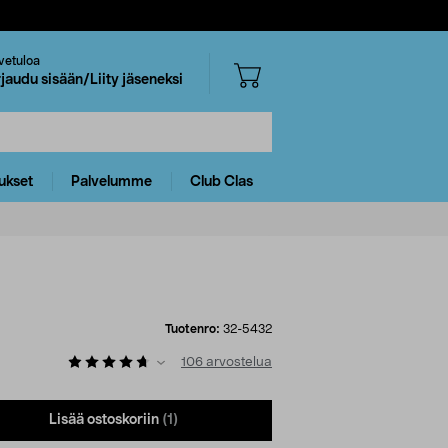
vetuloa
rjaudu sisään/Liity jäseneksi
ukset
Palvelumme
Club Clas
Tuotenro:
32-5432
106
arvostelua
Lisää ostoskoriin
(1)