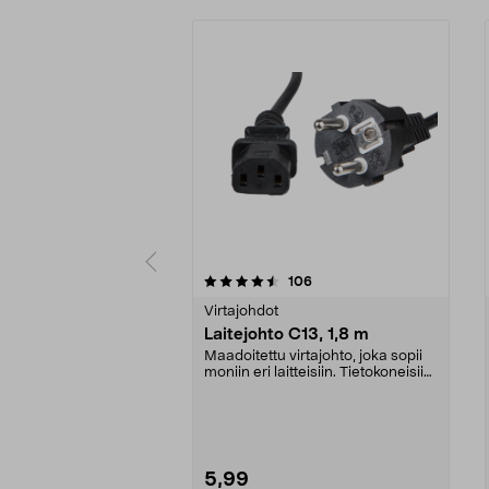
5 viidestä
4.5 viidestä
arvostelut
106
tähdestä
tähdestä
Virtajohdot
Laitejohto C13, 1,8 m
Maadoitettu virtajohto, joka sopii
moniin eri laitteisiin. Tietokoneisiin,
tulos...
5,99