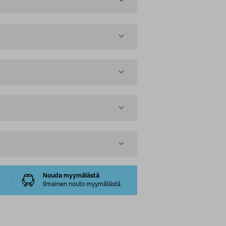
Nouda myymälästä
Ilmainen nouto myymälästä