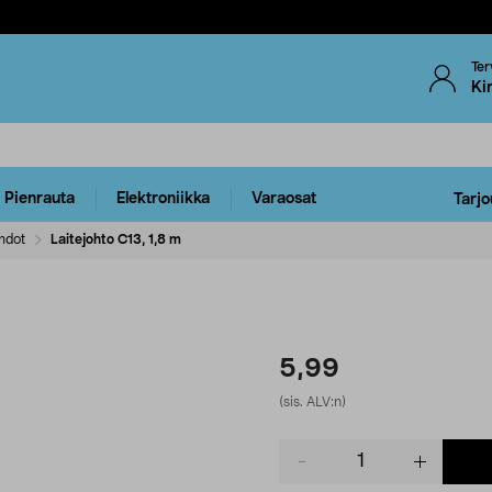
Ter
Ki
Pienrauta
Elektroniikka
Varaosat
Tarjo
ohdot
Laitejohto C13, 1,8 m
5,99
(sis. ALV:n)
Product
quantity