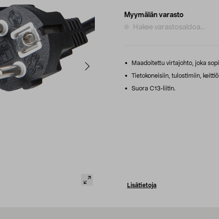
Myymälän varasto
Hakee varastosaldoa...
Maadoitettu virtajohto, joka sopii 
Tietokoneisiin, tulostimiin, keittiö
Suora C13-liitin.
Lisätietoja