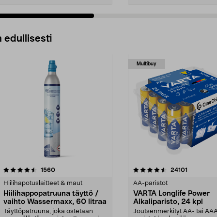
 edullisesti
Multibuy
4.5viidestä
arvostelut
4.5viidestä
arvostelut
1560
24101
tähdestä
Hiilihapotuslaitteet & maut
AA-paristot
Hiilihappopatruuna täyttö /
VARTA Longlife Power
vaihto Wassermaxx, 60 litraa
Alkaliparisto, 24 kpl
Täyttöpatruuna, joka ostetaan
Joutsenmerkityt AA- tai AA