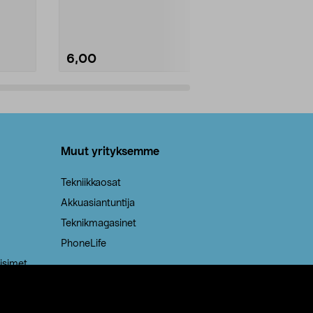
Kestävä, jopa 50 % suurempi ...
roskapussi u
Roskapussi, jo
6,00
2,00
Lisää ostoskoriin
Lisää
Muut yrityksemme
Tekniikkaosat
Akkuasiantuntija
Teknikmagasinet
PhoneLife
isimet