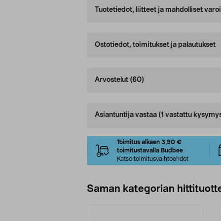
Tuotetiedot, liitteet ja mahdolliset var
Ostotiedot, toimitukset ja palautukset
Arvostelut
(60)
Asiantuntija vastaa
(1 vastattu kysymy
Toimitus alkaen 3,90 €
toimitustavalla Budbee
Katso toimitusvaihtoehdot
Saman kategorian hittituott