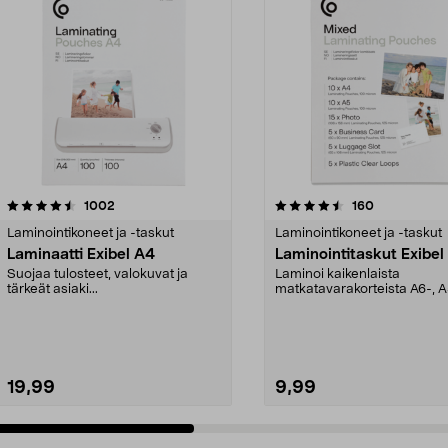
4.5 viidestä
arvostelut
4.5 viidestä
arvostelut
1002
160
tähdestä
Laminointikoneet ja -taskut
Laminointikoneet ja -taskut
Laminaatti Exibel A4
Laminointitaskut Exibel
Suojaa tulosteet, valokuvat ja
Laminoi kaikenlaista
tärkeät asiaki...
matkatavarakorteista A6-, A
A4-kortteihin. Eri kokois...
19,99
9,99