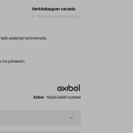
Verkkokaupan varasto
Hakee varastosaldoa...
rkeät asiakirjat laminoimalla.
A3-julisteisiin.
Exibel
-
Näytä kaikki tuotteet