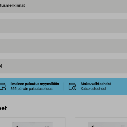
oitusmerkinnät
s)
Ilmainen palautus myymälään
Maksuvaihtoehdot
365 päivän palautusoikeus
Katso ostoehdot
eet