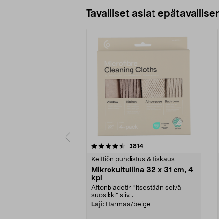
Tavalliset asiat epätavallisen
5viidestä
4.5viidestä
arvostelut
3814
tähdestä
tähdestä
Keittiön puhdistus & tiskaus
Mikrokuituliina 32 x 31 cm, 4
kpl
Aftonbladetin "itsestään selvä
suosikki" siiv...
Laji:
Harmaa/beige