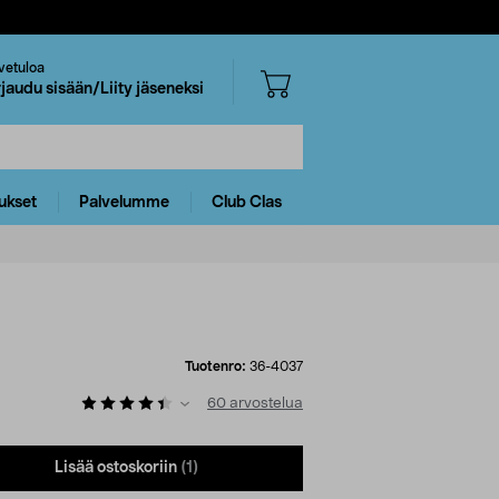
vetuloa
rjaudu sisään/Liity jäseneksi
ukset
Palvelumme
Club Clas
Tuotenro:
36-4037
60
arvostelua
Lisää ostoskoriin
(1)