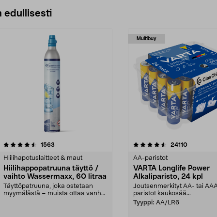
 edullisesti
Multibuy
4.5viidestä
arvostelut
4.5viidestä
arvostelut
1563
24110
tähdestä
Hiilihapotuslaitteet & maut
AA-paristot
Hiilihappopatruuna täyttö /
VARTA Longlife Power
vaihto Wassermaxx, 60 litraa
Alkaliparisto, 24 kpl
Täyttöpatruuna, joka ostetaan
Joutsenmerkityt AA- tai AA
myymälästä – muista ottaa vanha
paristot kaukosää...
patruuna mukaasi m...
Tyyppi:
AA/LR6