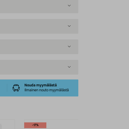
Nouda myymälästä
Ilmainen nouto myymälästä
-17%