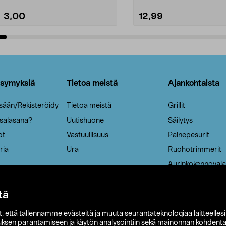
3,00
12,99
Lisää ostoskoriin
Lisää ostoskoriin
ysymyksiä
Tietoa meistä
Ajankohtaista
isään/Rekisteröidy
Tietoa meistä
Grillit
 salasana?
Uutishuone
Säilytys
ot
Vastuullisuus
Painepesurit
ria
Ura
Ruohotrimmerit
Aurinkokennovala
tä
it, että tallennamme evästeitä ja muuta seurantateknologiaa laitteelles
uksen parantamiseen ja käytön analysointiin sekä mainonnan kohdenta