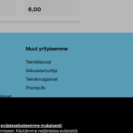
6,00
2,00
Lisää ostoskoriin
Lisää
Muut yrityksemme
Tekniikkaosat
Akkuasiantuntija
Teknikmagasinet
PhoneLife
isimet
i
evästeselosteemme mukaisesti
.
miseen. Käytämme neljänlaisia evästeitä: