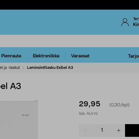
Ter
Ki
Pienrauta
Elektroniikka
Varaosat
Tarjo
t ja -taskut
Laminointitasku Exibel A3
bel A3
29,95
(0,30/kpl)
(sis. ALV:n)
Product
quantity