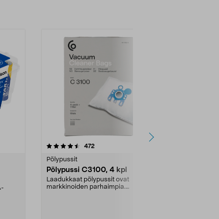
4.5viidestä
arvostelut
4.5
472
6
tähdestä
tähdestä
Pölypussit
Kierrätys & ro
Pölypussi C3100, 4 kpl
Roskapussi,
kahvat, 30 l
Laadukkaat pölypussit ovat
markkinoiden parhaimpia.
A-
Testivoittaja 
Kestävä, jopa 50 % suurempi ...
roskapussi u
Roskapussi, jo