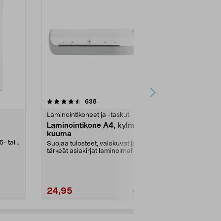
4.5 viidestä
arvostelut
4.5
638
tähdestä
tähdestä
Laminointikoneet ja -taskut
Laminointikon
Laminointikone A4, kylmä ja
Laminointit
kuuma
Suojaa tuloste
5- tai
tärkeät asiaki
Suojaa tulosteet, valokuvat ja
Laminointikon
tärkeät asiakirjat laminoimalla.
Laminointikone e...
24,95
29,95
29,95