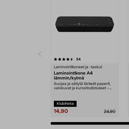
5 viidestä
4.5 viidestä
arvostelut
34
tähdestä
tähdestä
Laminointikoneet ja -taskut
Laminointikone A4
lämmin/kylmä
Suojaa ja säilytä tärkeät paperit,
valokuvat ja kurssitodistukset –
kotiin ja to...
Klubihinta
14,90
24,90