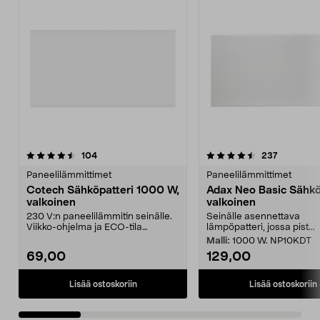
4.5 viidestä
arvostelut
4.5 viidestä
arvostelut
104
237
tähdestä
t
Paneelilämmittimet
Paneelilämmittimet
Cotech Sähköpatteri 1000 W,
Adax Neo Basic Sähkö
valkoinen
valkoinen
230 V:n paneelilämmitin seinälle.
Seinälle asennettava
Viikko-ohjelma ja ECO-tila
lämpöpatteri, jossa pist...
säästävät energiaa....
Malli:
1000 W. NP10KDT
69,00
129,00
Lisää ostoskoriin
Lisää ostoskoriin