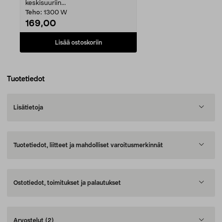
keskisuuriin...
Teho:
1300 W
169,00
Lisää ostoskoriin
Tuotetiedot
Lisätietoja
Tuotetiedot, liitteet ja mahdolliset varoitusmerkinnät
Ostotiedot, toimitukset ja palautukset
Arvostelut
(2)