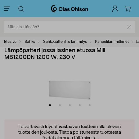
Etusivu
Sähkö
Sähköpatterit & lämmitys
Paneelilämmittimet
L
Lämpöpatteri jossa lasinen etuosa Mill
MB1200DN 1200 W, 230 V
Toivottavasti löydät
vastaavan tuotteen
alla olevien
tuotteiden joukosta.
Tietoa poistuneesta tuotteesta
löydät alempaa tältä sivulta.