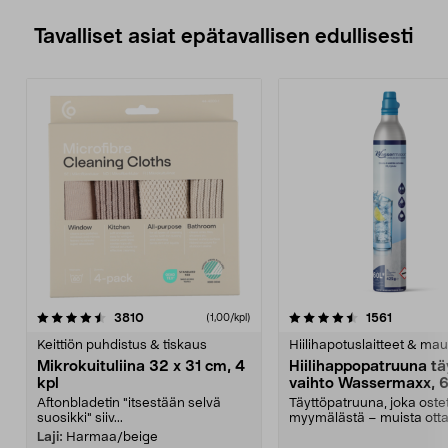
Tavalliset asiat epätavallisen edullisesti
4.5viidestä
arvostelut
4.5viidestä
arvostelu
3810
1561
(1,00/kpl)
tähdestä
t
Keittiön puhdistus & tiskaus
Hiilihapotuslaitteet & mau
Mikrokuituliina 32 x 31 cm, 4
Hiilihappopatruuna tä
kpl
vaihto Wassermaxx, 6
Aftonbladetin "itsestään selvä
Täyttöpatruuna, joka ost
suosikki" siiv...
myymälästä – muista ott
patruuna mukaasi m...
Laji:
Harmaa/beige