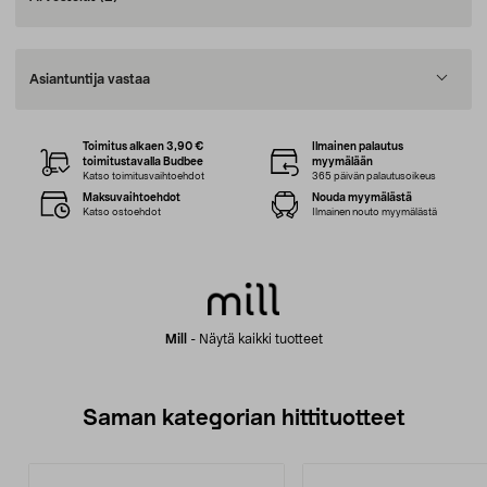
Asiantuntija vastaa
Toimitus alkaen 3,90 €
Ilmainen palautus
toimitustavalla Budbee
myymälään
Katso toimitusvaihtoehdot
365 päivän palautusoikeus
Maksuvaihtoehdot
Nouda myymälästä
Katso ostoehdot
Ilmainen nouto myymälästä
Mill
-
Näytä kaikki tuotteet
Saman kategorian hittituotteet