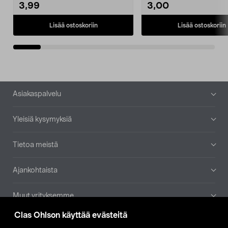
3,99
3,00
Lisää ostoskoriin
Lisää ostoskoriin
Alatunniste
Asiakaspalvelu
Yleisiä kysymyksiä
Tietoa meistä
Ajankohtaista
Muut yrityksemme
Clas Ohlson käyttää evästeitä
Etsi myymälä