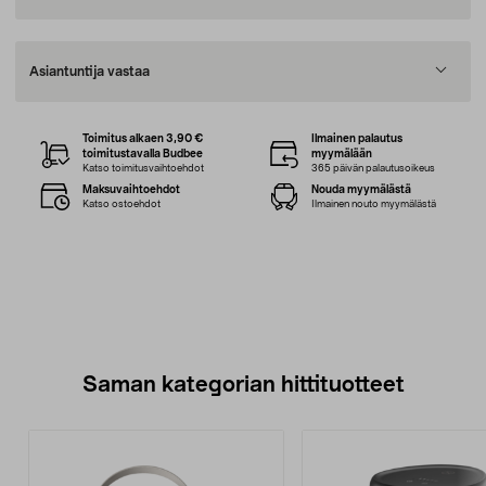
Asiantuntija vastaa
Toimitus alkaen 3,90 €
Ilmainen palautus
toimitustavalla Budbee
myymälään
Katso toimitusvaihtoehdot
365 päivän palautusoikeus
Maksuvaihtoehdot
Nouda myymälästä
Katso ostoehdot
Ilmainen nouto myymälästä
Saman kategorian hittituotteet