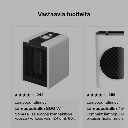
Vastaavia tuotteita
4.0viidestä
arvostelut
arvoste
244
259
tähdestä
Lämpöpuhaltimet
Lämpöpuhaltimet
Lämpöpuhallin 800 W
Lämpöpuhallin 750
Nopeaa lisälämpöä kompaktissa
Kompakti lämpöpuhalli
koossa (korkeus vain 17,4 cm). 800
pikaisen lisälämmön. 2
W:n lämpöpuhall...
lämpötasoa (750 W/1500