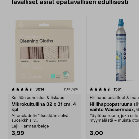
Tavalliset asiat epätavallisen edullisesti
4.5viidestä
arvostelut
4.5viidestä
arvostelu
3814
1561
(1,00/kpl)
tähdestä
t
Keittiön puhdistus & tiskaus
Hiilihapotuslaitteet & mau
Mikrokuituliina 32 x 31 cm, 4
Hiilihappopatruuna tä
kpl
vaihto Wassermaxx, 6
Aftonbladetin "itsestään selvä
Täyttöpatruuna, joka ost
suosikki" siiv...
myymälästä – muista ott
patruuna mukaasi m...
Laji:
Harmaa/beige
3,99
3,00