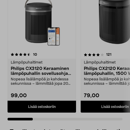
4.0 viidestä
arvostelut
4.5 viidestä
arvostelut
10
121
tähdestä
t
Lämpöpuhaltimet
Lämpöpuhaltimet
Philips CX3120 Keraaminen
Philips CX2120 Kera
lämpöpuhallin sovellusohjaus
lämpöpuhallin, 1500
2000 W
Nopeaa lisälämpöä jo kahdessa
Nopeaa lisälämpöä jo ka
sekunnissa – lämmittää jopa 20
sekunnissa – lämmittää j
neliömetrin tilan. ...
neliömetrin tilan. ...
99,00
79,00
Lisää ostoskoriin
Lisää ostoskoriin