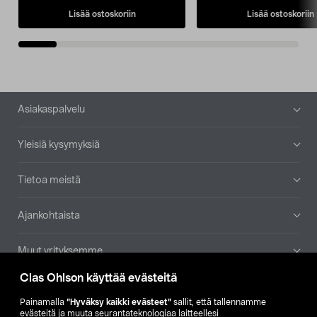
Lisää ostoskoriin
Lisää ostoskoriin
Alatunniste
Asiakaspalvelu
Yleisiä kysymyksiä
Tietoa meistä
Ajankohtaista
Muut yrityksemme
Clas Ohlson käyttää evästeitä
Etsi myymälä
Painamalla
”Hyväksy kaikki evästeet”
sallit, että tallennamme
evästeitä ja muuta seurantateknologiaa laitteellesi