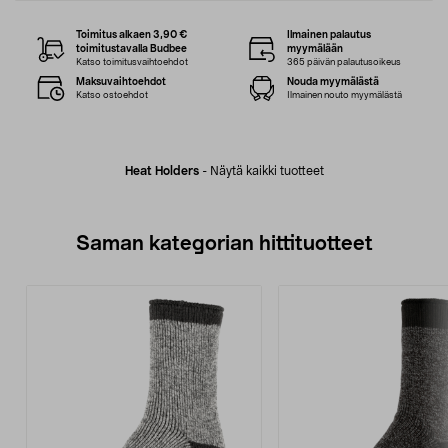
Toimitus alkaen 3,90 €
Ilmainen palautus
toimitustavalla Budbee
myymälään
Katso toimitusvaihtoehdot
365 päivän palautusoikeus
Maksuvaihtoehdot
Nouda myymälästä
Katso ostoehdot
Ilmainen nouto myymälästä
Heat Holders
-
Näytä kaikki tuotteet
Saman kategorian hittituotteet