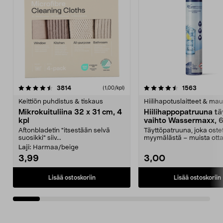
4.5viidestä
arvostelut
4.5viidestä
arvostelu
3814
1563
(1,00/kpl)
tähdestä
t
Keittiön puhdistus & tiskaus
Hiilihapotuslaitteet & mau
Mikrokuituliina 32 x 31 cm, 4
Hiilihappopatruuna tä
kpl
vaihto Wassermaxx, 6
Aftonbladetin "itsestään selvä
Täyttöpatruuna, joka ost
suosikki" siiv...
myymälästä – muista ott
patruuna mukaasi m...
Laji:
Harmaa/beige
3,99
3,00
Lisää ostoskoriin
Lisää ostoskoriin