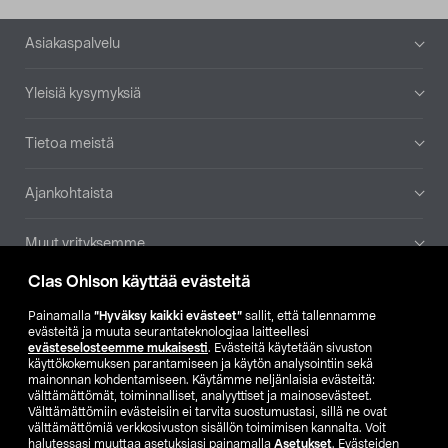
Alatunniste
Asiakaspalvelu
Yleisiä kysymyksiä
Tietoa meistä
Ajankohtaista
Muut yrityksemme
Clas Ohlson käyttää evästeitä
Etsi myymälä
Painamalla
”Hyväksy kaikki evästeet”
sallit, että tallennamme
evästeitä ja muuta seurantateknologiaa laitteellesi
SE
NO
FI
evästeselosteemme mukaisesti
. Evästeitä käytetään sivuston
käyttökokemuksen parantamiseen ja käytön analysointiin sekä
FI
SV
mainonnan kohdentamiseen. Käytämme neljänlaisia evästeitä:
välttämättömät, toiminnalliset, analyyttiset ja mainosevästeet.
Välttämättömiin evästeisiin ei tarvita suostumustasi, sillä ne ovat
välttämättömiä verkkosivuston sisällön toimimisen kannalta. Voit
halutessasi muuttaa asetuksiasi painamalla
Asetukset
. Evästeiden