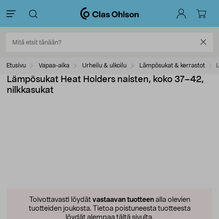
Etusivu
Vapaa-aika
Urheilu & ulkoilu
Lämpösukat & kerrastot
L
Lämpösukat Heat Holders naisten, koko 37–42,
nilkkasukat
Toivottavasti löydät
vastaavan tuotteen
alla olevien
tuotteiden joukosta.
Tietoa poistuneesta tuotteesta
löydät alempaa tältä sivulta.