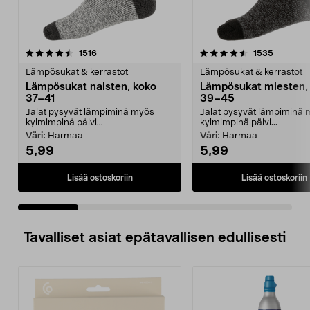
4.5 viidestä
arvostelut
4.5 viidestä
arvostelu
1516
1535
tähdestä
t
Lämpösukat & kerrastot
Lämpösukat & kerrastot
Lämpösukat naisten, koko
Lämpösukat miesten,
37–41
39–45
Jalat pysyvät lämpiminä myös
Jalat pysyvät lämpiminä
kylmimpinä päivi...
kylmimpinä päivi...
Väri:
Harmaa
Väri:
Harmaa
5,99
5,99
Lisää ostoskoriin
Lisää ostoskoriin
Tavalliset asiat epätavallisen edullisesti