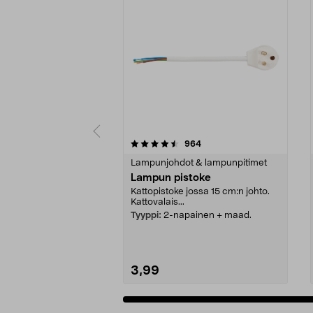
5 viidestä
4.5 viidestä
arvostelut
964
tähdestä
tähdestä
Lampunjohdot & lampunpitimet
Lampun pistoke
Kattopistoke jossa 15 cm:n johto.
Kattovalais...
Tyyppi:
2-napainen + maad.
3,99