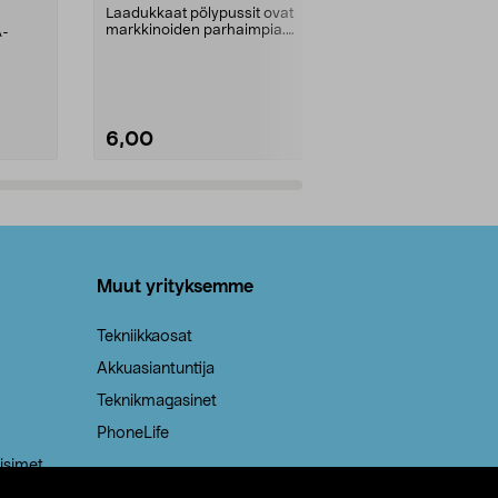
kahvat, 30 l
Laadukkaat pölypussit ovat
markkinoiden parhaimpia.
A-
Testivoittaja 
Kestävä, jopa 50 % suurempi ...
roskapussi u
Roskapussi, jo
6,00
2,00
Lisää ostoskoriin
Lisää
Muut yrityksemme
Tekniikkaosat
Akkuasiantuntija
Teknikmagasinet
PhoneLife
isimet