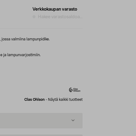
Verkkokaupan varasto
Hakee varastosaldoa...
 jossa valmiina lampunpidike.
le ja lampunvarjostimiin.
Clas Ohlson
-
Näytä kaikki tuotteet