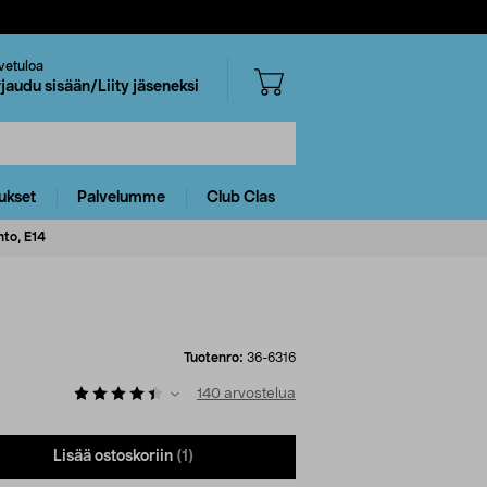
vetuloa
rjaudu sisään/Liity jäseneksi
ukset
Palvelumme
Club Clas
hto, E14
Tuotenro:
36-6316
140
arvostelua
Lisää ostoskoriin
(1)