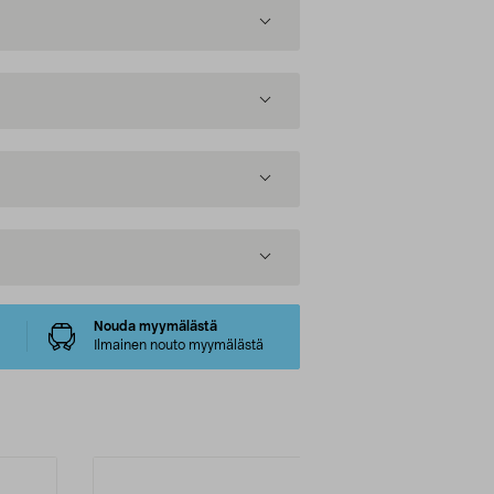
Nouda myymälästä
Ilmainen nouto myymälästä