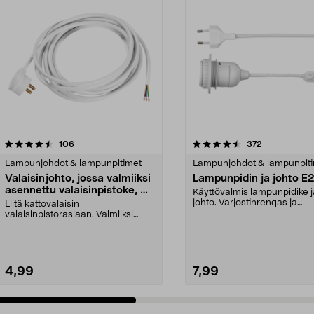
4.5 viidestä
arvostelut
4.5 viidestä
arvostelut
106
372
tähdestä
Lampunjohdot & lampunpitimet
Lampunjohdot & lampunpit
Valaisinjohto, jossa valmiiksi
Lampunpidin ja johto E
asennettu valaisinpistoke, 3
Käyttövalmis lampunpidike j
m
johto. Varjostinrengas ja
Liitä kattovalaisin
ripustuslenkki johdolle (...
valaisinpistorasiaan. Valmiiksi
asennettu, maadoitettu lampp...
4,99
7,99