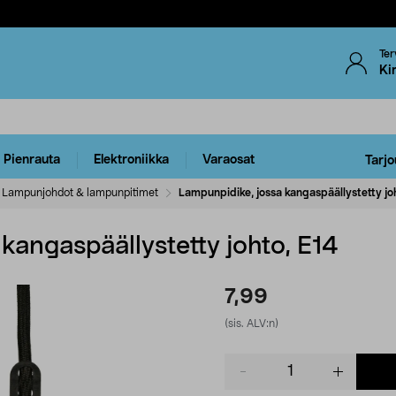
Ter
Ki
Pienrauta
Elektroniikka
Varaosat
Tarjo
Lampunjohdot & lampunpitimet
Lampunpidike, jossa kangaspäällystetty jo
kangaspäällystetty johto, E14
7,99
(sis. ALV:n)
Product
quantity