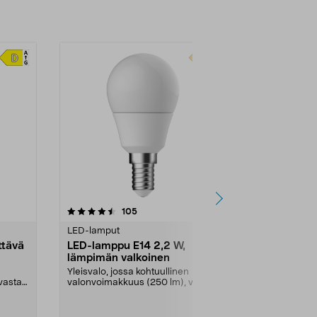
arvostelut
105
tähdestä
LED-lamput
tävä
LED-lamppu E14 2,2 W,
lämpimän valkoinen
Yleisvalo, jossa kohtuullinen
vastaa
valonvoimakkuus (250 lm), vastaa
25 W:n hehkulampp...