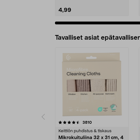
4,99
Lisää ostoskoriin
Tavalliset asiat epätavallisen
5viidestä
4.5viidestä
arvostelut
3810
tähdestä
tähdestä
Keittiön puhdistus & tiskaus
Mikrokuituliina 32 x 31 cm, 4