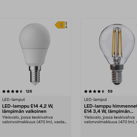
4.5viidestä
arvostelut
4.5viidestä
arvostelut
126
59
tähdestä
LED-lamput
LED-lamput
LED-lamppu E14 4,2 W,
LED-lamppu himmennet
lämpimän valkoinen
E14 3,4 W, lämpimän
valkoinen
Yleisvalo, jossa keskivahva
Yleisvalo, jossa keskivahva
valonvoimakkuus (470 lm), vastaa
valonvoimakkuus (470 lm), 
40 W:n hehkulamppua...
noin 40 W:n hehkula...