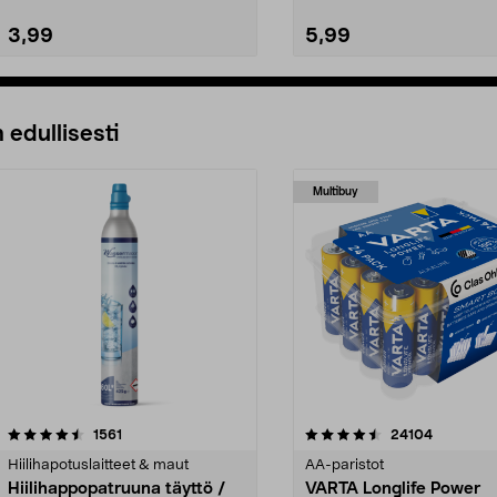
3,99
5,99
Lisää ostoskoriin
Lisää ostoskoriin
 edullisesti
Multibuy
4.5viidestä
arvostelut
4.5viidestä
arvostelut
1561
24104
tähdestä
Hiilihapotuslaitteet & maut
AA-paristot
Hiilihappopatruuna täyttö /
VARTA Longlife Power