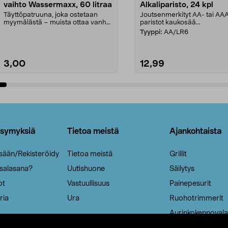
vaihto Wassermaxx, 60 litraa
Alkaliparisto, 24 kpl
Täyttöpatruuna, joka ostetaan
Joutsenmerkityt AA- tai AA
myymälästä – muista ottaa vanha
paristot kaukosää...
patruuna mukaasi m...
Tyyppi:
AA/LR6
3,00
12,99
Lisää ostoskoriin
Lisää ostoskoriin
ysymyksiä
Tietoa meistä
Ajankohtaista
isään/Rekisteröidy
Tietoa meistä
Grillit
 salasana?
Uutishuone
Säilytys
ot
Vastuullisuus
Painepesurit
ria
Ura
Ruohotrimmerit
Aurinkokennovala