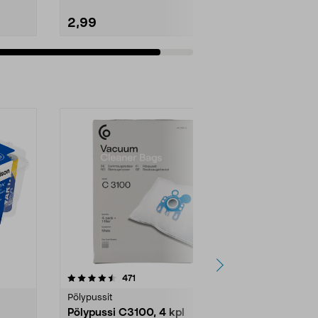
2,99
Lisää ostoskoriin
4.5viidestä
arvostelut
4.5
471
6
tähdestä
tähdestä
Pölypussit
Kierrätys & ro
Pölypussi C3100, 4 kpl
Roskapussi,