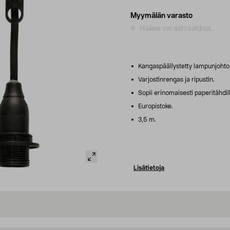
Myymälän varasto
Hakee varastosaldoa...
Kangaspäällystetty lampunjohto,
Varjostinrengas ja ripustin.
Sopii erinomaisesti paperitähdil
Europistoke.
3,5 m.
Lisätietoja