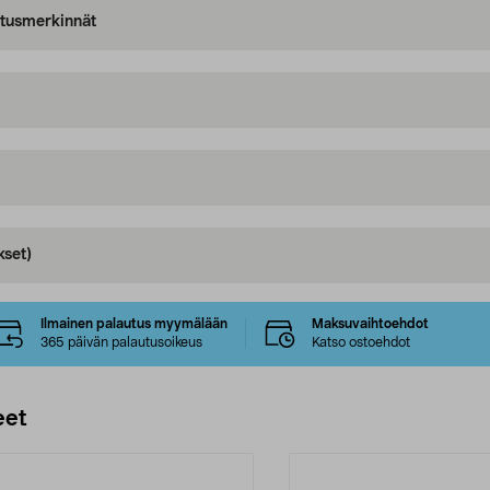
oitusmerkinnät
kset)
Ilmainen palautus myymälään
Maksuvaihtoehdot
365 päivän palautusoikeus
Katso ostoehdot
eet