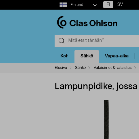
Select
FI
SV
Finland
market
Koti
Sähkö
Vapaa-aika
Etusivu
Sähkö
Valaisimet & valaistus
Lampunpidike, jossa 