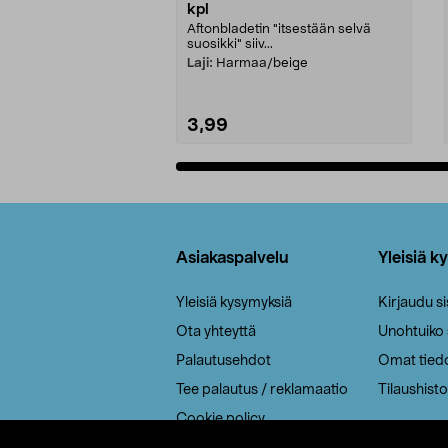
kpl
Aftonbladetin "itsestään selvä
suosikki" siiv...
Laji:
Harmaa/beige
3,99
Lisää ostoskoriin
Alatunniste
Asiakaspalvelu
Yleisiä k
Yleisiä kysymyksiä
Kirjaudu s
Ota yhteyttä
Unohtuiko
Palautusehdot
Omat tied
Tee palautus / reklamaatio
Tilaushisto
Cookie policy
Toimitustavat