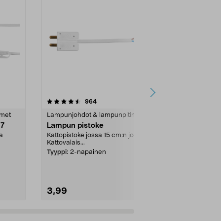
4.5 viidestä
arvostelut
4.5
964
8
tähdestä
tähdestä
imet
Lampunjohdot & lampunpitimet
Lampunjohdot
27
Lampun pistoke
Varjostinre
lampunpidi
a
Kattopistoke jossa 15 cm:n johto.
E27, 6 kpl
Kattovalais...
Lisärenkaat E
lampunpidikkei
Tyyppi:
2-napainen
Väri:
Valkoin
3,99
3,99