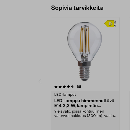
Sopivia tarvikkeita
5viidestä
4.5viidestä
arvostelut
68
tähdestä
tähdestä
LED-lamput
LED-lamppu himmennettävä
E14 2,2 W, lämpimän
valkoinen
Yleisvalo, jossa kohtuullinen
valonvoimakkuus (300 lm), vastaa
noin 25 W:n hehku...