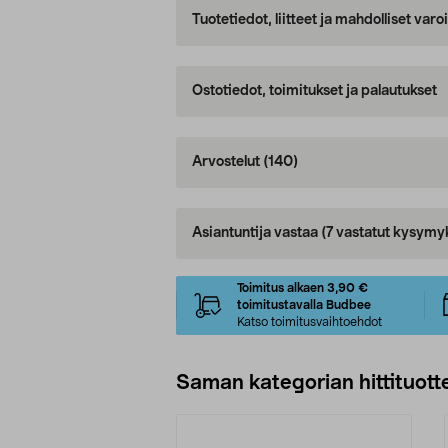
Tuotetiedot, liitteet ja mahdolliset var
Ostotiedot, toimitukset ja palautukset
Arvostelut
(140)
Asiantuntija vastaa
(7 vastatut kysymy
Toimitus alkaen 3,90 €
toimitustavalla Budbee
Katso toimitusvaihtoehdot
Saman kategorian hittituott