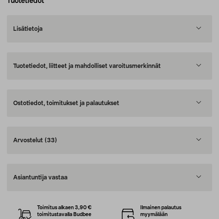
Tuotetiedot
Lisätietoja
Tuotetiedot, liitteet ja mahdolliset varoitusmerkinnät
Ostotiedot, toimitukset ja palautukset
Arvostelut
(33)
Asiantuntija vastaa
Toimitus alkaen 3,90 €
Ilmainen palautus
toimitustavalla Budbee
myymälään