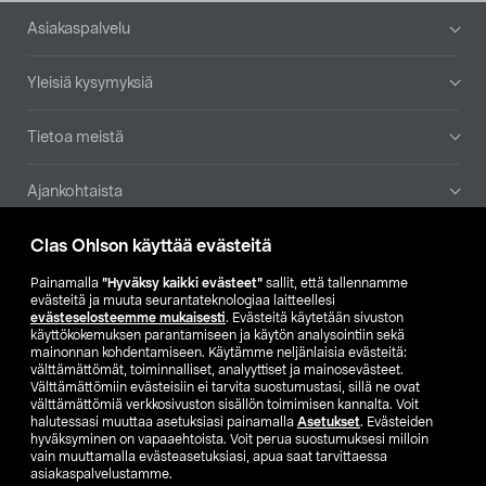
Alatunniste
Asiakaspalvelu
Yleisiä kysymyksiä
Tietoa meistä
Ajankohtaista
Clas Ohlson käyttää evästeitä
Muut yrityksemme
Painamalla
”Hyväksy kaikki evästeet”
sallit, että tallennamme
Etsi myymälä
evästeitä ja muuta seurantateknologiaa laitteellesi
evästeselosteemme mukaisesti
. Evästeitä käytetään sivuston
käyttökokemuksen parantamiseen ja käytön analysointiin sekä
mainonnan kohdentamiseen. Käytämme neljänlaisia evästeitä:
SE
NO
FI
välttämättömät, toiminnalliset, analyyttiset ja mainosevästeet.
Välttämättömiin evästeisiin ei tarvita suostumustasi, sillä ne ovat
FI
SV
välttämättömiä verkkosivuston sisällön toimimisen kannalta. Voit
halutessasi muuttaa asetuksiasi painamalla
Asetukset
. Evästeiden
hyväksyminen on vapaaehtoista. Voit perua suostumuksesi milloin
vain muuttamalla evästeasetuksiasi, apua saat tarvittaessa
asiakaspalvelustamme.