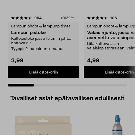
4.5 viidestä
arvostelut
4.5 viidestä
arvostelut
964
106
(26,60/m)
tähdestä
t
Lampunjohdot & lampunpitimet
Lampunjohdot & lampunp
Lampun pistoke
Valaisinjohto, jossa v
asennettu valaisinpis
Kattopistoke jossa 15 cm:n johto.
m
Kattovalais...
Liitä kattovalaisin
valaisinpistorasiaan. Valm
Tyyppi:
2-napainen + maad.
asennettu, maadoitettu la
3,99
4,99
Lisää ostoskoriin
Lisää ostoskoriin
Tavalliset asiat epätavallisen edullisesti