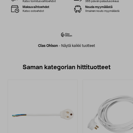
Katso toimitusvaihtoehdot
365 päivän palautusoikeus
Maksuvaihtoehdot
Nouda myymälästä
Katso ostoehdot
Ilmainen nouto myymälästä
Clas Ohlson
-
Näytä kaikki tuotteet
Saman kategorian hittituotteet