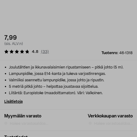
7,99
(sis. ALV:n)
4.8
(
33
)
Tuotenro:
46-1318
Joulutähtien ja ikkunavalaisimien ripustamiseen – pitkä johto (5 m).
Lampunpidike, jossa E14-kanta ja tukeva varjostinrengas.
Valmiiksi asennettu lampunpidike, jossa johto ja ripustin.
5 metriä pitkä johto – helpottaa joustavaa sijoittelua.
Liitäntä: Europistoke (maadoittamaton). Väri: Valkoinen.
Lisätietoja
Myymälän varasto
Verkkokaupan varasto
Hakee varastosaldoa...
Hakee varastosaldoa...