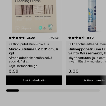
4.5viidestä
arvostelut
4.5viidestä
arvostel
3809
1560
(1,00/kpl)
tähdestä
t
Keittiön puhdistus & tiskaus
Hiilihapotuslaitteet & mau
Mikrokuituliina 32 x 31 cm, 4
Hiilihappopatruuna tä
kpl
vaihto Wassermaxx, 6
Aftonbladetin "itsestään selvä
Täyttöpatruuna, joka ost
suosikki" siiv...
myymälästä – muista ott
patruuna mukaasi m...
Laji:
Harmaa/beige
3,99
3,00
Lisää ostoskoriin
Lisää ostoskoriin