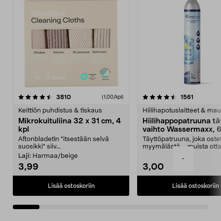
4.5viidestä
arvostelut
4.5viidestä
arvostelu
3810
1561
(1,00/kpl)
tähdestä
t
Keittiön puhdistus & tiskaus
Hiilihapotuslaitteet & mau
Mikrokuituliina 32 x 31 cm, 4
Hiilihappopatruuna tä
kpl
vaihto Wassermaxx, 6
Aftonbladetin "itsestään selvä
Täyttöpatruuna, joka ost
suosikki" siiv...
myymälästä – muista ott
patruuna mukaasi m...
Laji:
Harmaa/beige
-
3,99
3,00
Lisää ostoskoriin
Lisää ostoskoriin