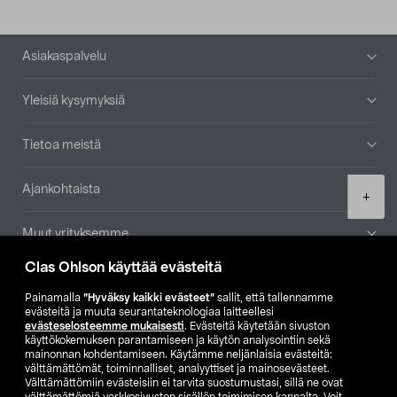
Alatunniste
Asiakaspalvelu
Yleisiä kysymyksiä
Tietoa meistä
Ajankohtaista
Product
+
quantity
Muut yrityksemme
Clas Ohlson käyttää evästeitä
Etsi myymälä
Painamalla
”Hyväksy kaikki evästeet”
sallit, että tallennamme
evästeitä ja muuta seurantateknologiaa laitteellesi
SE
NO
FI
evästeselosteemme mukaisesti
. Evästeitä käytetään sivuston
käyttökokemuksen parantamiseen ja käytön analysointiin sekä
FI
SV
mainonnan kohdentamiseen. Käytämme neljänlaisia evästeitä:
välttämättömät, toiminnalliset, analyyttiset ja mainosevästeet.
Välttämättömiin evästeisiin ei tarvita suostumustasi, sillä ne ovat