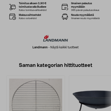
Toimitus alkaen 3,90 €
Ilmainen palautus
toimitustavalla Budbee
myymälään
Katso toimitusvaihtoehdot
365 päivän palautusoikeus
Maksuvaihtoehdot
Nouda myymälästä
Katso ostoehdot
Ilmainen nouto myymälästä
Landmann
-
Näytä kaikki tuotteet
Saman kategorian hittituotteet