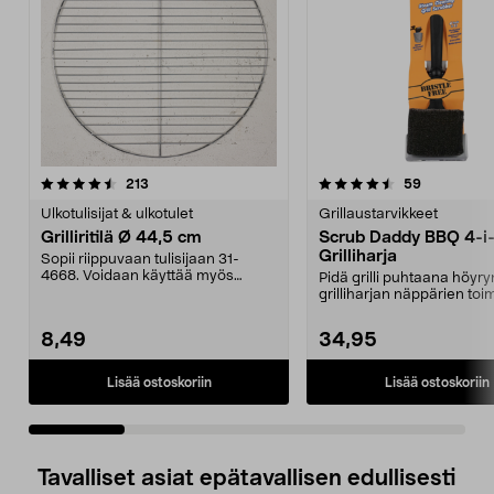
4.5 viidestä
arvostelut
4.5 viidestä
arvostelut
213
59
tähdestä
t
Ulkotulisijat & ulkotulet
Grillaustarvikkeet
Grilliritilä Ø 44,5 cm
Scrub Daddy BBQ 4-i-
Grilliharja
Sopii riippuvaan tulisijaan 31-
4668. Voidaan käyttää myös
Pidä grilli puhtaana höyry
pallogrilleissä. Grill...
grilliharjan näppärien toi
avulla. Scrub ...
8,49
34,95
Lisää ostoskoriin
Lisää ostoskoriin
Tavalliset asiat epätavallisen edullisesti