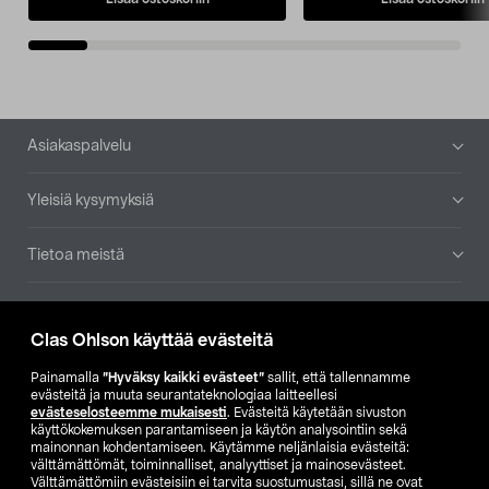
Alatunniste
Asiakaspalvelu
Yleisiä kysymyksiä
Tietoa meistä
Ajankohtaista
Clas Ohlson käyttää evästeitä
Muut yrityksemme
Painamalla
”Hyväksy kaikki evästeet”
sallit, että tallennamme
evästeitä ja muuta seurantateknologiaa laitteellesi
evästeselosteemme mukaisesti
. Evästeitä käytetään sivuston
Etsi myymälä
käyttökokemuksen parantamiseen ja käytön analysointiin sekä
mainonnan kohdentamiseen. Käytämme neljänlaisia evästeitä:
välttämättömät, toiminnalliset, analyyttiset ja mainosevästeet.
SE
NO
FI
Välttämättömiin evästeisiin ei tarvita suostumustasi, sillä ne ovat