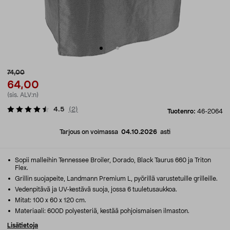
74,00
64,00
(sis. ALV:n)
4.5
(
2
)
Tuotenro:
46-2064
Tarjous on voimassa
04.10.2026
asti
Sopii malleihin Tennessee Broiler, Dorado, Black Taurus 660 ja Triton
Flex.
Grillin suojapeite, Landmann Premium L, pyörillä varustetuille grilleille.
Vedenpitävä ja UV-kestävä suoja, jossa 6 tuuletusaukkoa.
Mitat: 100 x 60 x 120 cm.
Materiaali: 600D polyesteriä, kestää pohjoismaisen ilmaston.
Lisätietoja