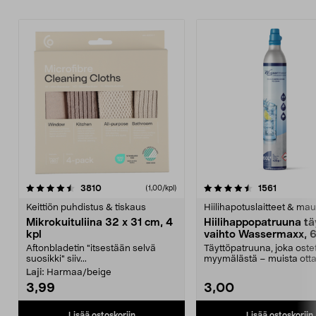
4.5viidestä
arvostelut
4.5viidestä
arvostelu
3810
1561
(1,00/kpl)
tähdestä
t
Keittiön puhdistus & tiskaus
Hiilihapotuslaitteet & mau
Mikrokuituliina 32 x 31 cm, 4
Hiilihappopatruuna tä
kpl
vaihto Wassermaxx, 6
Aftonbladetin "itsestään selvä
Täyttöpatruuna, joka ost
suosikki" siiv...
myymälästä – muista ott
patruuna mukaasi m...
Laji:
Harmaa/beige
3,99
3,00
Lisää ostoskoriin
Lisää ostoskoriin