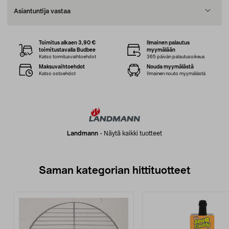
Asiantuntija vastaa
Toimitus alkaen 3,90 €
Ilmainen palautus
toimitustavalla Budbee
myymälään
Katso toimitusvaihtoehdot
365 päivän palautusoikeus
Maksuvaihtoehdot
Nouda myymälästä
Katso ostoehdot
Ilmainen nouto myymälästä
Landmann
-
Näytä kaikki tuotteet
Saman kategorian hittituotteet