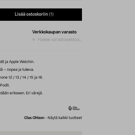
Lisää ostoskoriin
(1)
Verkkokaupan varasto
Hakee varastosaldoa...
it ja Apple Watchin.
lä – nopea ja tukeva.
ne 12 / 13 / 14 / 15 ja 16.
Podit.
ään erikseen. Eri värejä.
Clas Ohlson
-
Näytä kaikki tuotteet