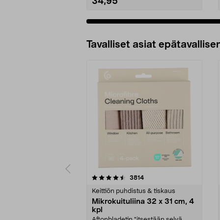
34,95
Tavalliset asiat epätavallisen
5viidestä
4.5viidestä
arvostelut
3814
tähdestä
tähdestä
Keittiön puhdistus & tiskaus
Mikrokuituliina 32 x 31 cm, 4
kpl
Aftonbladetin "itsestään selvä