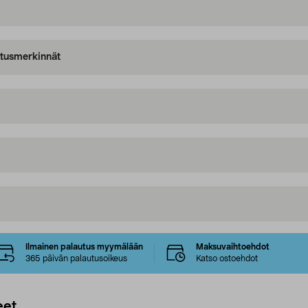
oitusmerkinnät
Ilmainen palautus myymälään
Maksuvaihtoehdot
365 päivän palautusoikeus
Katso ostoehdot
eet