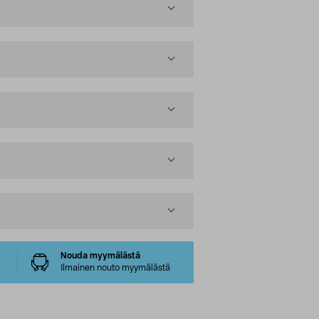
Nouda myymälästä
Ilmainen nouto myymälästä