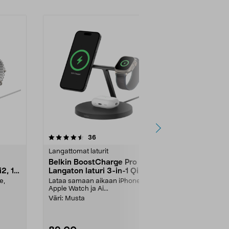
-37%
4.0 viidestä
arvostelut
4.5
36
3
tähdestä
tähdestä
Langattomat laturit
Langattomat l
Belkin BoostCharge Pro
Langaton Qi
i2, 15
Langaton laturi 3-in-1 Qi2, 15
iPhone, mag
W
e,
Lataa samaan aikaan iPhone,
Lataa samaan
Apple Watch ja Ai...
ja Apple Wat..
Väri:
Musta
Väri:
Musta