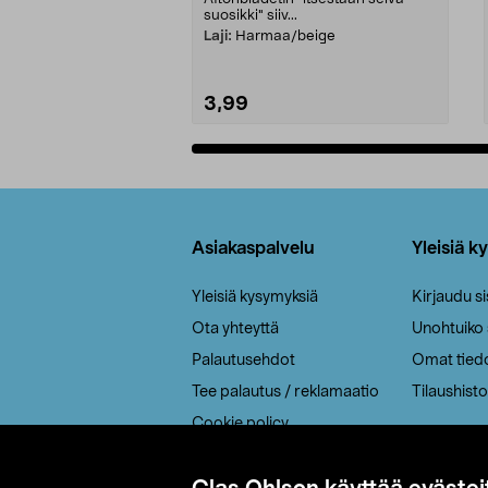
suosikki" siiv...
Laji:
Harmaa/beige
3,99
Lisää ostoskoriin
Alatunniste
Asiakaspalvelu
Yleisiä k
Yleisiä kysymyksiä
Kirjaudu s
Ota yhteyttä
Unohtuiko
Palautusehdot
Omat tied
Tee palautus / reklamaatio
Tilaushisto
Cookie policy
Toimitustavat
Saavutettavuus