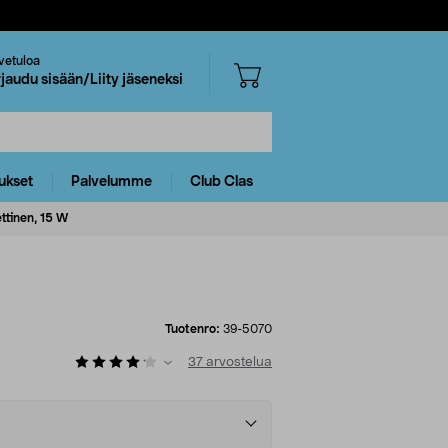
vetuloa
rjaudu sisään/Liity jäseneksi
ukset
Palvelumme
Club Clas
ttinen, 15 W
Tuotenro:
39-5070
37
arvostelua