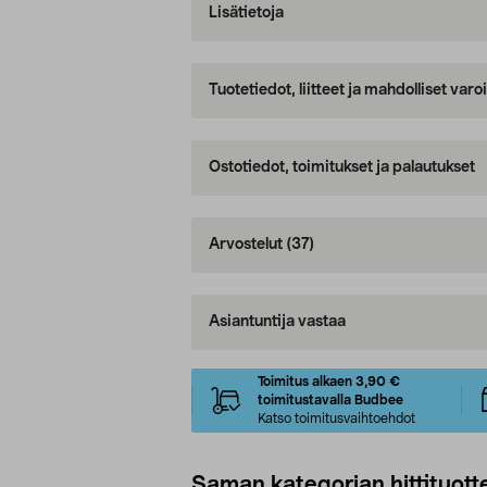
Lisätietoja
Tuotetiedot, liitteet ja mahdolliset var
Ostotiedot, toimitukset ja palautukset
Arvostelut
(37)
Asiantuntija vastaa
Toimitus alkaen 3,90 €
toimitustavalla Budbee
Katso toimitusvaihtoehdot
Saman kategorian hittituott