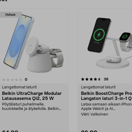
Uutuus
4.5 viidestä
4.5 viidestä
arvostelut
36
arvostelut
0
tähdestä
Langattomat laturit
Langattomat laturit
Belkin UltraCharge Modular
Belkin BoostCharge Pro
Latausasema Qi2, 25 W
Langaton laturi 3-in-1 Q
W
Pöytälaturi puhelimelle,
Lataa samaan aikaan iPhon
kuulokkeille ja älykellolle. Belkin
Apple Watch ja Ai...
langaton latausasem...
Väri:
Valkoinen