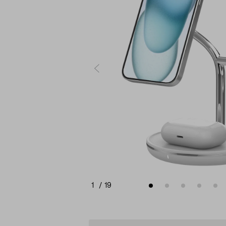
1
/
19