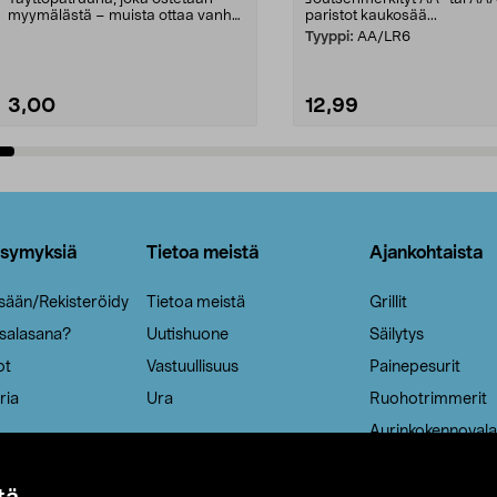
myymälästä – muista ottaa vanha
paristot kaukosää...
patruuna mukaasi m...
Tyyppi:
AA/LR6
3,00
12,99
Lisää ostoskoriin
Lisää ostoskoriin
ysymyksiä
Tietoa meistä
Ajankohtaista
isään/Rekisteröidy
Tietoa meistä
Grillit
 salasana?
Uutishuone
Säilytys
ot
Vastuullisuus
Painepesurit
ria
Ura
Ruohotrimmerit
Aurinkokennovala