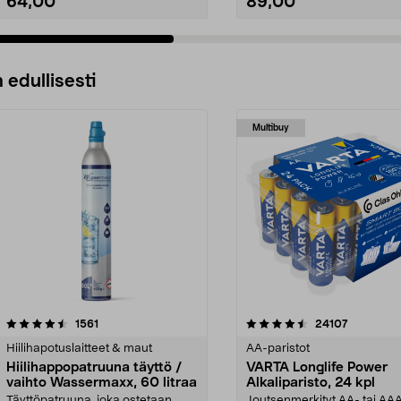
64,00
89,00
 edullisesti
Multibuy
4.5viidestä
arvostelut
4.5viidestä
arvostelut
1561
24107
tähdestä
Hiilihapotuslaitteet & maut
AA-paristot
Hiilihappopatruuna täyttö /
VARTA Longlife Power
vaihto Wassermaxx, 60 litraa
Alkaliparisto, 24 kpl
Täyttöpatruuna, joka ostetaan
Joutsenmerkityt AA- tai AA