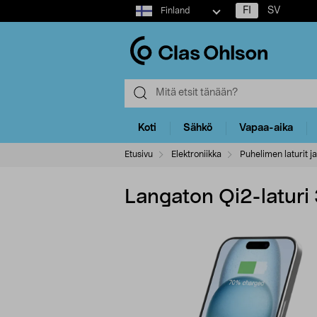
Select
FI
SV
Finland
market
Koti
Sähkö
Vapaa-aika
Etusivu
Elektroniikka
Puhelimen laturit ja
Langaton Qi2-laturi 