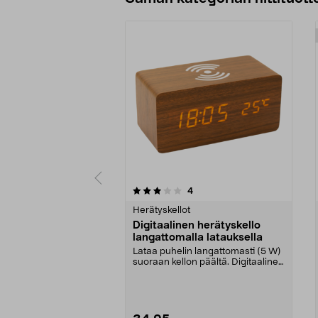
0 viidestä
arvostelut
4
0.0 viidestä
tähdestä
tähdestä
Herätyskellot
Digitaalinen herätyskello
langattomalla latauksella
Lataa puhelin langattomasti (5 W)
suoraan kellon päältä. Digitaalinen
herätyskel...