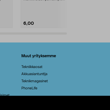
Kestävä, jopa 50 % suurempi ...
roskapussi u
Roskapussi, jo
6,00
2,00
Lisää ostoskoriin
Lisää
Muut yrityksemme
Tekniikkaosat
Akkuasiantuntija
Teknikmagasinet
PhoneLife
isimet