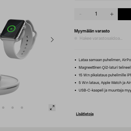
Product
quantity
Myymälän varasto
Hakee varastosaldoa...
Lataa samaan puhelimen, AirPod
Magneettinen Qi2-laturi telineel
15 W:n pikalataus puhelimille iPho
5 W:n lataus, Apple Watch ja Air
USB-C-kaapeli ja muuntaja myyd
Lisätietoja