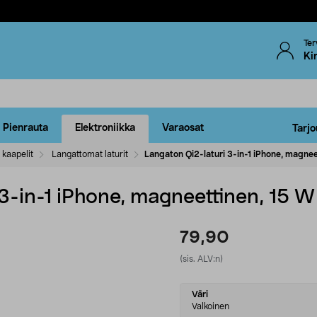
Ter
Ki
Pienrauta
Elektroniikka
Varaosat
Tarjo
 kaapelit
Langattomat laturit
Langaton Qi2-laturi 3-in-1 iPhone, magnee
3-in-1 iPhone, magneettinen, 15 W
79,90
(sis. ALV:n)
Select
Väri
variant
Valkoinen