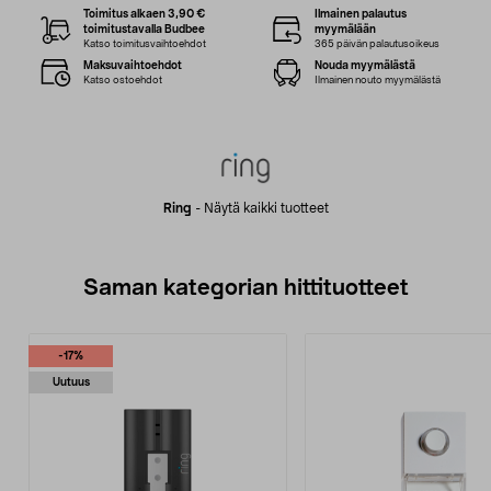
Toimitus alkaen 3,90 €
Ilmainen palautus
toimitustavalla Budbee
myymälään
Katso toimitusvaihtoehdot
365 päivän palautusoikeus
Maksuvaihtoehdot
Nouda myymälästä
Katso ostoehdot
Ilmainen nouto myymälästä
Ring
-
Näytä kaikki tuotteet
Saman kategorian hittituotteet
-17%
Uutuus