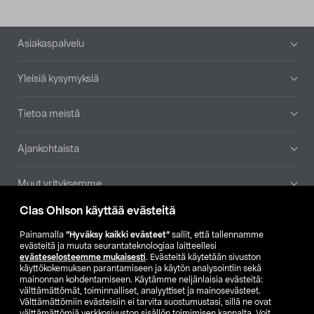
Alatunniste
Asiakaspalvelu
Yleisiä kysymyksiä
Tietoa meistä
Ajankohtaista
Muut yrityksemme
Clas Ohlson käyttää evästeitä
Etsi myymälä
Painamalla
”Hyväksy kaikki evästeet”
sallit, että tallennamme
evästeitä ja muuta seurantateknologiaa laitteellesi
SE
NO
FI
evästeselosteemme mukaisesti
. Evästeitä käytetään sivuston
käyttökokemuksen parantamiseen ja käytön analysointiin sekä
FI
SV
mainonnan kohdentamiseen. Käytämme neljänlaisia evästeitä:
välttämättömät, toiminnalliset, analyyttiset ja mainosevästeet.
Välttämättömiin evästeisiin ei tarvita suostumustasi, sillä ne ovat
välttämättömiä verkkosivuston sisällön toimimisen kannalta. Voit