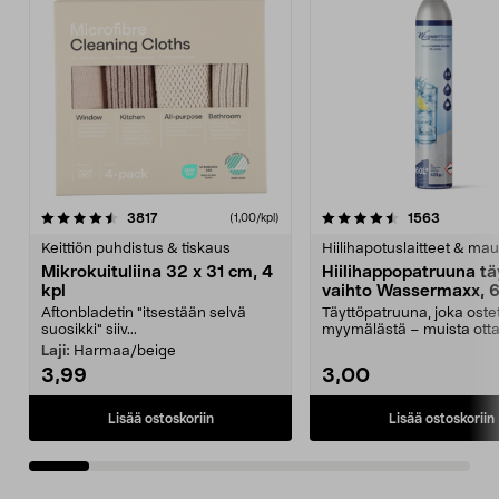
4.5viidestä
arvostelut
4.5viidestä
arvostelu
3817
1563
(1,00/kpl)
tähdestä
t
Keittiön puhdistus & tiskaus
Hiilihapotuslaitteet & mau
Mikrokuituliina 32 x 31 cm, 4
Hiilihappopatruuna tä
kpl
vaihto Wassermaxx, 6
Aftonbladetin "itsestään selvä
Täyttöpatruuna, joka ost
suosikki" siiv...
myymälästä – muista ott
patruuna mukaasi m...
Laji:
Harmaa/beige
3,99
3,00
Lisää ostoskoriin
Lisää ostoskoriin