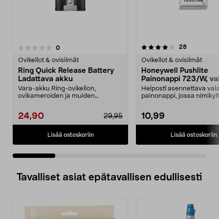
4.0 viidestä
4.5 viidestä
arvostelut
28
arvostelut
0
tähdestä
t
Ovikellot & ovisilmät
Ovikellot & ovisilmät
Ring Quick Release Battery
Honeywell Pushlite
Ladattava akku
Painonappi 723/W, va
Vara-akku Ring-ovikellon,
Helposti asennettava vala
ovikameroiden ja muiden
painonappi, jossa nimikyltt
yhteensopivien Ring-laitteiden...
Honewell Pushlite 72...
24,90
10,99
29,95
Lisää ostoskoriin
Lisää ostoskoriin
Tavalliset asiat epätavallisen edullisesti