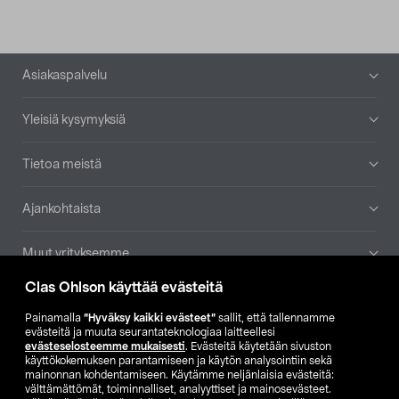
Alatunniste
Asiakaspalvelu
Yleisiä kysymyksiä
Tietoa meistä
Ajankohtaista
Muut yrityksemme
Clas Ohlson käyttää evästeitä
Etsi myymälä
Painamalla
”Hyväksy kaikki evästeet”
sallit, että tallennamme
evästeitä ja muuta seurantateknologiaa laitteellesi
SE
NO
FI
evästeselosteemme mukaisesti
. Evästeitä käytetään sivuston
käyttökokemuksen parantamiseen ja käytön analysointiin sekä
FI
SV
mainonnan kohdentamiseen. Käytämme neljänlaisia evästeitä:
välttämättömät, toiminnalliset, analyyttiset ja mainosevästeet.