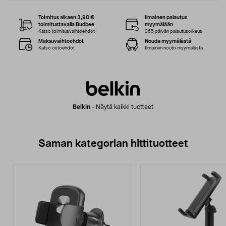
Toimitus alkaen 3,90 €
Ilmainen palautus
toimitustavalla Budbee
myymälään
Katso toimitusvaihtoehdot
365 päivän palautusoikeus
Maksuvaihtoehdot
Nouda myymälästä
Katso ostoehdot
Ilmainen nouto myymälästä
Belkin
-
Näytä kaikki tuotteet
Saman kategorian hittituotteet