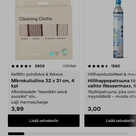
4.5viidestä
arvostelut
4.5viidestä
arvostel
3809
1560
(1,00/kpl)
tähdestä
t
Keittiön puhdistus & tiskaus
Hiilihapotuslaitteet & mau
Mikrokuituliina 32 x 31 cm, 4
Hiilihappopatruuna tä
kpl
vaihto Wassermaxx, 6
Aftonbladetin "itsestään selvä
Täyttöpatruuna, joka ost
suosikki" siiv...
myymälästä – muista ott
patruuna mukaasi m...
Laji:
Harmaa/beige
3,99
3,00
Lisää ostoskoriin
Lisää ostoskoriin