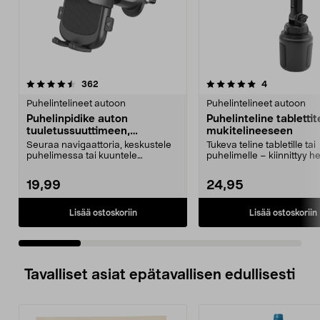
5.0 viidestä
arvostelut
3.5 viidestä
arvostelut
362
4
tähdestä
t
Puhelintelineet autoon
Puhelintelineet autoon
Puhelinpidike auton
Puhelinteline tablettit
tuuletussuuttimeen,
mukitelineeseen
puristuskiinnike
Seuraa navigaattoria, keskustele
Tukeva teline tabletille tai
puhelimessa tai kuuntele
puhelimelle – kiinnittyy he
äänikirjoja tai musiik...
auton mukitelinee...
19,99
24,95
Lisää ostoskoriin
Lisää ostoskoriin
Tavalliset asiat epätavallisen edullisesti