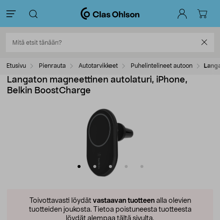
Etusivu
Pienrauta
Autotarvikkeet
Puhelintelineet autoon
Langa
Langaton magneettinen autolaturi, iPhone,
Belkin BoostCharge
Toivottavasti löydät
vastaavan tuotteen
alla olevien
tuotteiden joukosta.
Tietoa poistuneesta tuotteesta
löydät alempaa tältä sivulta.