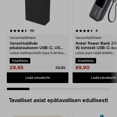
4.5 viidestä
arvostelut
4.5 viidestä
arvostelut
151
8
tähdestä
t
Varavirtalähteet
Varavirtalähteet
Varavirtalähde
Anker Power Bank 25
pikalataukseen USB-C, USB-
W, kiinteät USB-C-kaa
A, 20 000 mAh
Lataa matkapuhelin jopa 5 kertaa
Lataa jopa neljä laitetta
– virtaa koko päiväksi. Tehokas
samanaikaisesti 165 W:n
Klubihinta
Klubihinta
varavirtalähde ...
kokonaisteholla. Anker 25 
29,95
89,90
39,95
Lisää ostoskoriin
Lisää ostoskoriin
Tavalliset asiat epätavallisen edullisesti