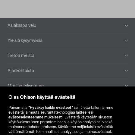
Alatunniste
Asiakaspalvelu
Yleisiä kysymyksiä
Tietoa meistä
Ajankohtaista
Muut yrityksemme
Clas Ohlson käyttää evästeitä
Etsi myymälä
Painamalla
”Hyväksy kaikki evästeet”
sallit, että tallennamme
evästeitä ja muuta seurantateknologiaa laitteellesi
SE
NO
FI
evästeselosteemme mukaisesti
. Evästeitä käytetään sivuston
käyttökokemuksen parantamiseen ja käytön analysointiin sekä
FI
SV
mainonnan kohdentamiseen. Käytämme neljänlaisia evästeitä:
välttämättömät, toiminnalliset, analyyttiset ja mainosevästeet.