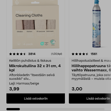
4.5viidestä
arvostelut
4.5viidestä
arvostelu
3814
1561
(1,00/kpl)
tähdestä
t
Keittiön puhdistus & tiskaus
Hiilihapotuslaitteet & mau
Mikrokuituliina 32 x 31 cm, 4
Hiilihappopatruuna tä
kpl
vaihto Wassermaxx, 6
Aftonbladetin "itsestään selvä
Täyttöpatruuna, joka ost
suosikki" siiv...
myymälästä – muista ott
patruuna mukaasi m...
Laji:
Harmaa/beige
3,99
3,00
Lisää ostoskoriin
Lisää ostoskoriin