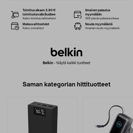
Toimitus alkaen 3,90 €
Ilmainen palautus
toimitustavalla Budbee
myymälään
Katso toimitusvaihtoehdot
365 päivän palautusoikeus
Maksuvaihtoehdot
Nouda myymälästä
Katso ostoehdot
Ilmainen nouto myymälästä
Belkin
-
Näytä kaikki tuotteet
Saman kategorian hittituotteet