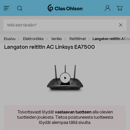
Etusivu
Elektroniikka
Verkko
Reitittimet
Langaton reititin AC 
Langaton reititin AC Linksys EA7500
Toivottavasti löydät
vastaavan tuotteen
alla olevien
tuotteiden joukosta.
Tietoa poistuneesta tuotteesta
löydät alempaa tältä sivulta.