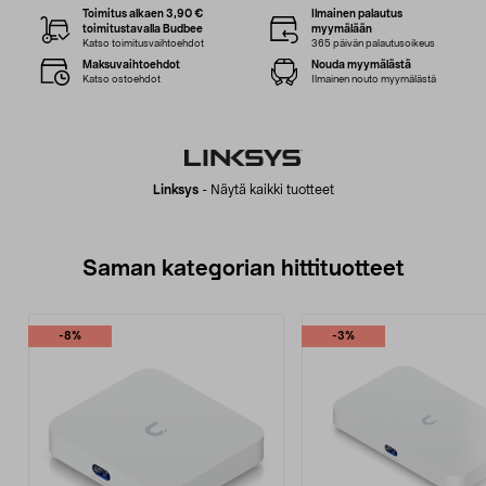
Toimitus alkaen 3,90 €
Ilmainen palautus
toimitustavalla Budbee
myymälään
Katso toimitusvaihtoehdot
365 päivän palautusoikeus
Maksuvaihtoehdot
Nouda myymälästä
Katso ostoehdot
Ilmainen nouto myymälästä
Linksys
-
Näytä kaikki tuotteet
Saman kategorian hittituotteet
-8%
-3%