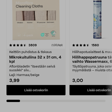
4.5viidestä
arvostelut
4.5viidestä
arvostel
3809
1560
(1,00/kpl)
tähdestä
t
Keittiön puhdistus & tiskaus
Hiilihapotuslaitteet & mau
Mikrokuituliina 32 x 31 cm, 4
Hiilihappopatruuna tä
kpl
vaihto Wassermaxx, 6
Aftonbladetin "itsestään selvä
Täyttöpatruuna, joka ost
suosikki" siiv...
myymälästä – muista ott
patruuna mukaasi m...
Laji:
Harmaa/beige
3,99
3,00
Lisää ostoskoriin
Lisää ostoskoriin