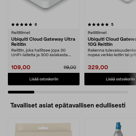
5.0 viidestä
arvostelut
4.0 viidestä
arvostelut
6
5
tähdestä
t
Reitittimet
Reitittimet
Ubiquiti Cloud Gateway Ultra
Ubiquiti Cloud Gatewa
Reititin
10G Reititin
Reititin, joka hallitsee jopa 30
Rakenna tulevaisuudenke
UniFi-laitetta ja 300 asiakasta.
nopea verkko kotiin tai yri
Ubiquiti Cloud...
10G Cloud Ga...
109,00
329,00
119,00
Lisää ostoskoriin
Lisää ostoskoriin
Tavalliset asiat epätavallisen edullisesti