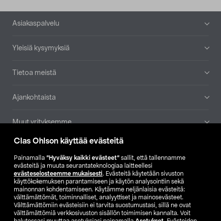
Alatunniste
Asiakaspalvelu
Yleisiä kysymyksiä
Tietoa meistä
Ajankohtaista
Muut yrityksemme
Clas Ohlson käyttää evästeitä
Etsi myymälä
Painamalla
”Hyväksy kaikki evästeet”
sallit, että tallennamme
evästeitä ja muuta seurantateknologiaa laitteellesi
SE
NO
FI
evästeselosteemme mukaisesti
. Evästeitä käytetään sivuston
käyttökokemuksen parantamiseen ja käytön analysointiin sekä
FI
SV
mainonnan kohdentamiseen. Käytämme neljänlaisia evästeitä:
välttämättömät, toiminnalliset, analyyttiset ja mainosevästeet.
Välttämättömiin evästeisiin ei tarvita suostumustasi, sillä ne ovat
välttämättömiä verkkosivuston sisällön toimimisen kannalta. Voit