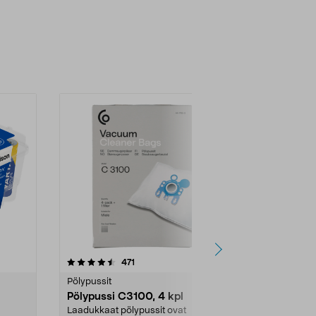
4.5viidestä
arvostelut
4.5
471
6
tähdestä
tähdestä
Pölypussit
Kierrätys & ro
Pölypussi C3100, 4 kpl
Roskapussi,
kahvat, 30 l
Laadukkaat pölypussit ovat