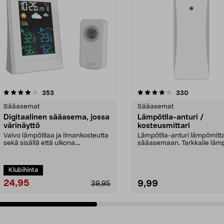
4.0 viidestä
arvostelut
4.0 viidestä
arvostelut
353
330
tähdestä
Sääasemat
Sääasemat
Digitaalinen sääasema, jossa
Lämpötila-anturi /
värinäyttö
kosteusmittari
Valvo lämpötilaa ja ilmankosteutta
Lämpötila-anturi lämpömittar
sekä sisällä että ulkona.
sääasemaan. Tarkkaile lämp
Digitaalinsn sääase...
ja ilmankos...
Klubihinta
24,95
9,99
39,95