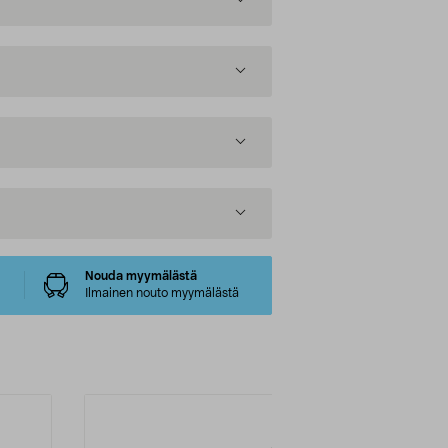
Nouda myymälästä
Ilmainen nouto myymälästä