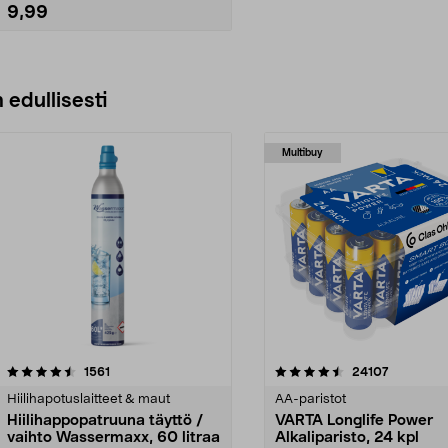
9,99
Lisää ostoskoriin
 edullisesti
Multibuy
4.5viidestä
arvostelut
4.5viidestä
arvostelut
1561
24107
tähdestä
Hiilihapotuslaitteet & maut
AA-paristot
Hiilihappopatruuna täyttö /
VARTA Longlife Power
vaihto Wassermaxx, 60 litraa
Alkaliparisto, 24 kpl