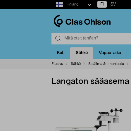
Select
FI
SV
Finland
market
Koti
Sähkö
Vapaa-aika
Etusivu
Sähkö
Sisäilma & ilmanlaatu
Langaton sääasema