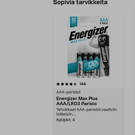
Sopivia tarvikkeita
5viidestä
4.5viidestä
arvostelut
144
tähdestä
tähdestä
AAA-paristot
Energizer Max Plus
AAA/LR03 Paristo
Tehokkaat AAA-paristot vaativiin
laitteisiin....
Kpl/pkt:
4