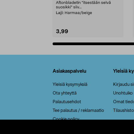
Aftonbladetin "itsestään selvä
suosikki" siiv...
Laji:
Harmaa/beige
3,99
Lisää ostoskoriin
Alatunniste
Asiakaspalvelu
Yleisiä k
Yleisiä kysymyksiä
Kirjaudu s
Ota yhteyttä
Unohtuiko
Palautusehdot
Omat tied
Tee palautus / reklamaatio
Tilaushisto
Cookie policy
Toimitustavat