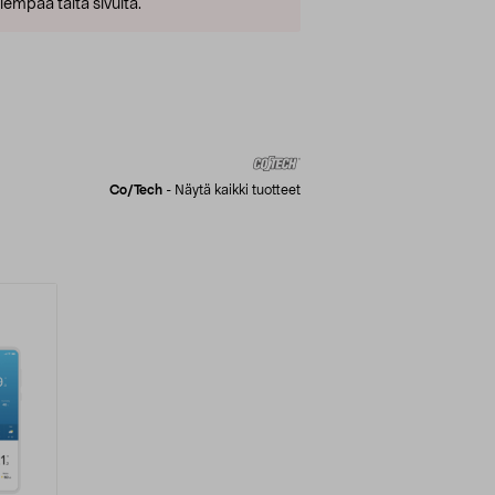
empaa tältä sivulta.
Co/tech
-
Näytä kaikki tuotteet