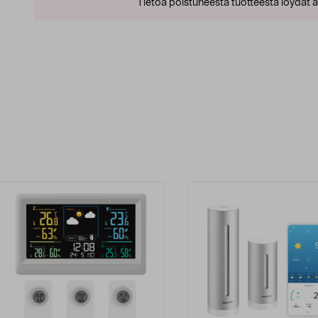
Tietoa poistuneesta tuotteesta löydät al