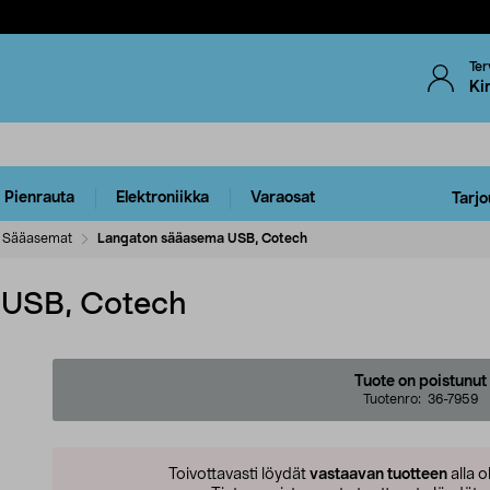
Ter
Ki
Pienrauta
Elektroniikka
Varaosat
Tarjo
Sääasemat
Langaton sääasema USB, Cotech
 USB, Cotech
Tuote on poistunut
Tuotenro:
36-7959
Toivottavasti löydät
vastaavan tuotteen
alla o