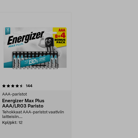
arvostelut
144
AAA-paristot
Energizer Max Plus
AAA/LR03 Paristo
Tehokkaat AAA-paristot vaativiin
laitteisiin....
Kpl/pkt:
12