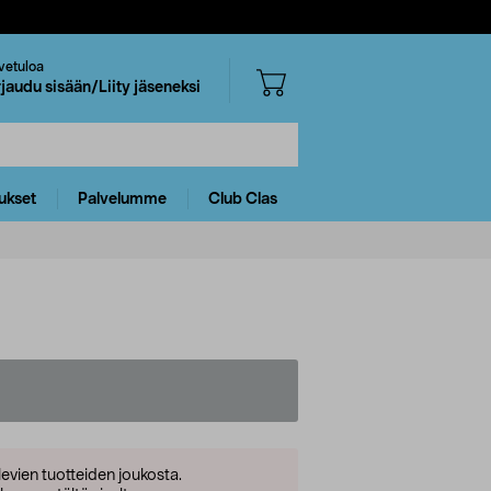
vetuloa
rjaudu sisään/Liity jäseneksi
ukset
Palvelumme
Club Clas
levien tuotteiden joukosta.