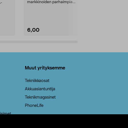
markkinoiden parhaimpia.
A-
Testivoittaja 
Kestävä, jopa 50 % suurempi ...
roskapussi u
Roskapussi, jo
6,00
2,00
Lisää ostoskoriin
Lisää
Muut yrityksemme
Tekniikkaosat
Akkuasiantuntija
Teknikmagasinet
PhoneLife
isimet