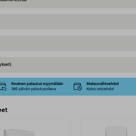
oitusmerkinnät
ykset)
Ilmainen palautus myymälään
Maksuvaihtoehdot
365 päivän palautusoikeus
Katso ostoehdot
eet