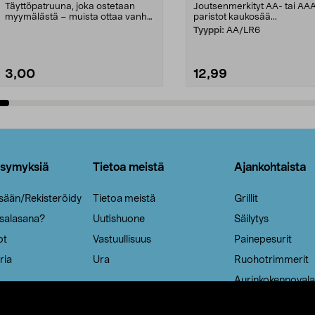
Täyttöpatruuna, joka ostetaan
Joutsenmerkityt AA- tai AA
myymälästä – muista ottaa vanha
paristot kaukosää...
patruuna mukaasi m...
Tyyppi:
AA/LR6
3,00
12,99
Lisää ostoskoriin
Lisää ostoskoriin
ysymyksiä
Tietoa meistä
Ajankohtaista
isään/Rekisteröidy
Tietoa meistä
Grillit
 salasana?
Uutishuone
Säilytys
ot
Vastuullisuus
Painepesurit
ria
Ura
Ruohotrimmerit
Aurinkokennovala