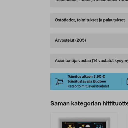
Tuotetiedot, liitteet ja mahdolliset var
Ostotiedot, toimitukset ja palautukset
Arvostelut
(205)
Asiantuntija vastaa
(14 vastatut kysym
Toimitus alkaen 3,90 €
toimitustavalla Budbee
Katso toimitusvaihtoehdot
Saman kategorian hittituott