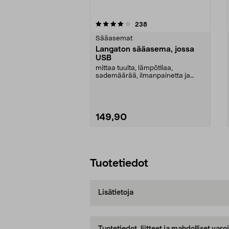
0viidestä
4.0viidestä
arvostelut
238
tähdestä
tähdestä
Sääasemat
Langaton sääasema, jossa
USB
mittaa tuulta, lämpötilaa,
sademäärää, ilmanpainetta ja
ilmankosteutta langattom...
149,90
Lisää ostoskoriin
Tuotetiedot
Lisätietoja