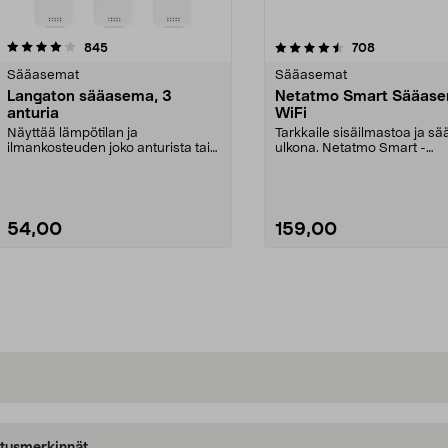
4.5viidestä
arvostelut
arvostelut
845
708
tähdestä
Sääasemat
Sääasemat
Langaton sääasema, 3
Netatmo Smart Sääase
anturia
WiFi
Näyttää lämpötilan ja
Tarkkaile sisäilmastoa ja sää
ilmankosteuden joko anturista tai
ulkona. Netatmo Smart -
näytöltä. Langaton sääas...
sääasema, jossa on WiF...
54,00
159,00
Lisää ostoskoriin
Lisää ostoskoriin