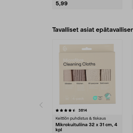
5,99
Lisää ostoskoriin
Tavalliset asiat epätavallisen
5viidestä
4.5viidestä
arvostelut
3814
tähdestä
tähdestä
Keittiön puhdistus & tiskaus
Mikrokuituliina 32 x 31 cm, 4
kpl