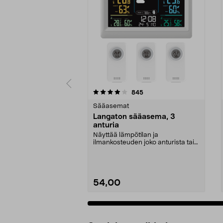
0 viidestä
4.0 viidestä
arvostelut
845
tähdestä
tähdestä
Sääasemat
Langaton sääasema, 3
anturia
Näyttää lämpötilan ja
ilmankosteuden joko anturista tai
näytöltä. Langaton sääas...
54,00