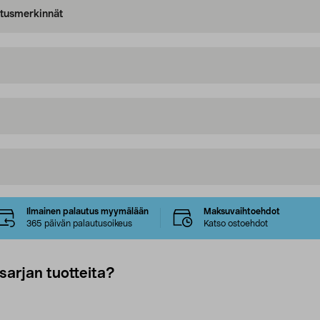
oitusmerkinnät
Ilmainen palautus myymälään
Maksuvaihtoehdot
365 päivän palautusoikeus
Katso ostoehdot
sarjan tuotteita?