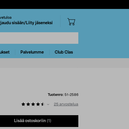
vetuloa
rjaudu sisään/Liity jäseneksi
ukset
Palvelumme
Club Clas
Tuotenro:
51-2586
25
arvostelua
Lisää ostoskoriin
(1)