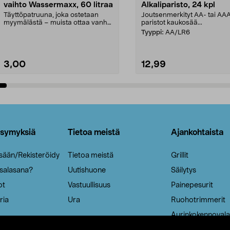
vaihto Wassermaxx, 60 litraa
Alkaliparisto, 24 kpl
Täyttöpatruuna, joka ostetaan
Joutsenmerkityt AA- tai AA
myymälästä – muista ottaa vanha
paristot kaukosää...
patruuna mukaasi m...
Tyyppi:
AA/LR6
3,00
12,99
Lisää ostoskoriin
Lisää ostoskoriin
ysymyksiä
Tietoa meistä
Ajankohtaista
isään/Rekisteröidy
Tietoa meistä
Grillit
 salasana?
Uutishuone
Säilytys
ot
Vastuullisuus
Painepesurit
ria
Ura
Ruohotrimmerit
Aurinkokennovala