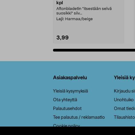
kpl
Aftonbladetin "itsestään selvä
suosikki" siiv...
Laji:
Harmaa/beige
3,99
Lisää ostoskoriin
Alatunniste
Asiakaspalvelu
Yleisiä k
Yleisiä kysymyksiä
Kirjaudu s
Ota yhteyttä
Unohtuiko
Palautusehdot
Omat tied
Tee palautus / reklamaatio
Tilaushisto
Cookie policy
Toimitustavat