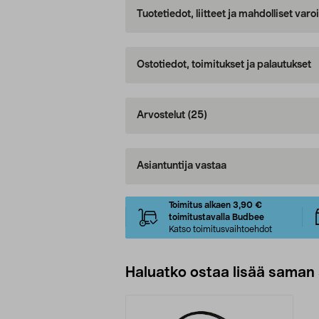
Tuotetiedot, liitteet ja mahdolliset var
Ostotiedot, toimitukset ja palautukset
Arvostelut
(25)
Asiantuntija vastaa
Toimitus alkaen 3,90 €
toimitustavalla Budbee
Katso toimitusvaihtoehdot
Haluatko ostaa lisää saman 