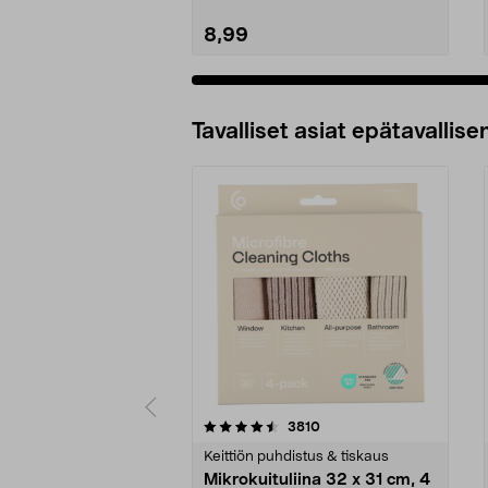
8,99
Tavalliset asiat epätavallisen
5viidestä
4.5viidestä
arvostelut
3810
tähdestä
tähdestä
Keittiön puhdistus & tiskaus
Mikrokuituliina 32 x 31 cm, 4