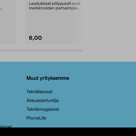
kahvat, 30 l
Laadukkaat pölypussit ovat
markkinoiden parhaimpia.
A-
Testivoittaja 
Kestävä, jopa 50 % suurempi ...
roskapussi u
Roskapussi, jo
6,00
2,00
Lisää ostoskoriin
Lisää
Muut yrityksemme
Tekniikkaosat
Akkuasiantuntija
Teknikmagasinet
PhoneLife
isimet