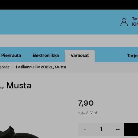
Ter
Ki
Pienrauta
Elektroniikka
Varaosat
Tarjo
aosat
Lasikannu CM2022L, Musta
, Musta
7,90
(sis. ALV:n)
Product
quantity