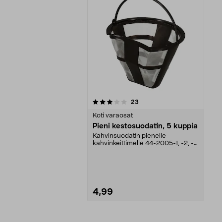
0viidestä
arvostelut
23
tähdestä
Koti varaosat
Pieni kestosuodatin, 5 kuppia
Kahvinsuodatin pienelle
kahvinkeittimelle 44-2005-1, -2, -3
(CM2022L).
4,99