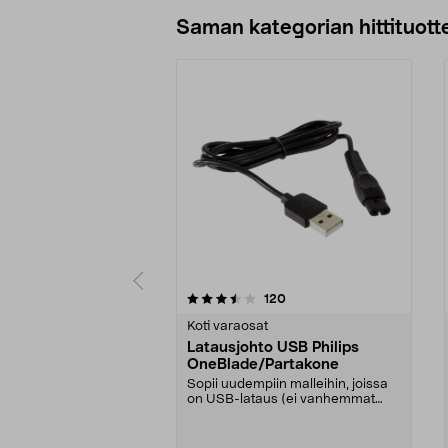
Lisää ostoskoriin
Saman kategorian hittituott
5 viidestä
4.5 viidestä
arvostelut
120
tähdestä
tähdestä
Koti varaosat
Latausjohto USB Philips
OneBlade/Partakone
Sopii uudempiin malleihin, joissa
on USB-lataus (ei vanhemmat
mallit, joissa on ...