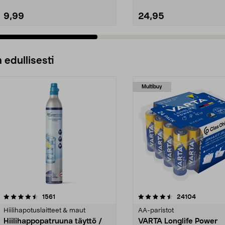
9,99
24,95
 edullisesti
Multibuy
4.5viidestä
arvostelut
4.5viidestä
arvostelut
1561
24104
tähdestä
Hiilihapotuslaitteet & maut
AA-paristot
Hiilihappopatruuna täyttö /
VARTA Longlife Power