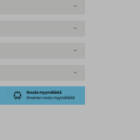
Nouda myymälästä
Ilmainen nouto myymälästä