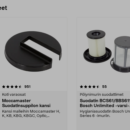
eet
4.5 viidestä
arvostelut
5.0 viidestä
arvostelut
951
55
tähdestä
Koti varaosat
Pölynimurin suodattimet
Moccamaster
Suodatin BCS61/BBS61
Suodatinsuppilon kansi
Bosch Unlimited -varsi-
imuriin
Kansi malleihin Moccamaster H,
Hygianiasuodatin Bosch Un
K, KB, KBG, KBGC, Optio,
Series 6 -imuriin.
Automatic, Automatic S, ...