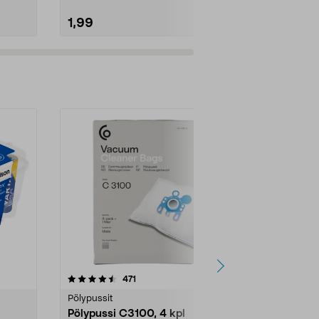
1,99
34,95
4.5viidestä
arvostelut
4.5
471
6
tähdestä
tähdestä
Pölypussit
Kierrätys & ro
Pölypussi C3100, 4 kpl
Roskapussi,