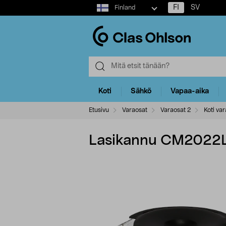
Select
FI
SV
Finland
market
Koti
Sähkö
Vapaa-aika
Etusivu
Varaosat
Varaosat 2
Koti var
Lasikannu CM2022L