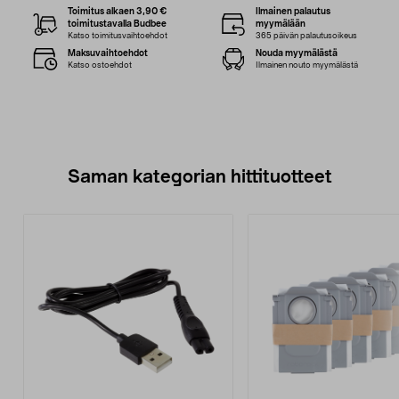
Toimitus alkaen 3,90 €
Ilmainen palautus
toimitustavalla Budbee
myymälään
Katso toimitusvaihtoehdot
365 päivän palautusoikeus
Maksuvaihtoehdot
Nouda myymälästä
Katso ostoehdot
Ilmainen nouto myymälästä
Saman kategorian hittituotteet