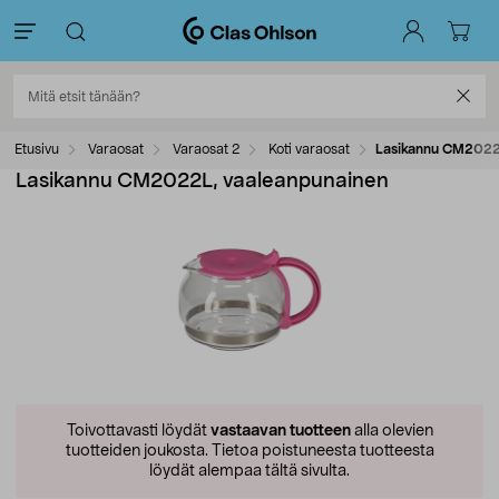
Etusivu
Varaosat
Varaosat 2
Koti varaosat
Lasikannu CM2022
Lasikannu CM2022L, vaaleanpunainen
Toivottavasti löydät
vastaavan tuotteen
alla olevien
tuotteiden joukosta.
Tietoa poistuneesta tuotteesta
löydät alempaa tältä sivulta.