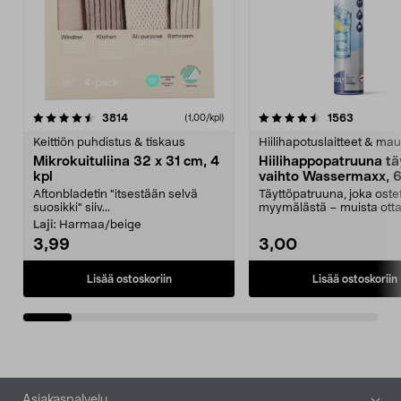
4.5viidestä
arvostelut
4.5viidestä
arvostelu
3814
1563
(1,00/kpl)
tähdestä
t
Keittiön puhdistus & tiskaus
Hiilihapotuslaitteet & mau
Mikrokuituliina 32 x 31 cm, 4
Hiilihappopatruuna tä
kpl
vaihto Wassermaxx, 6
Aftonbladetin "itsestään selvä
Täyttöpatruuna, joka ost
suosikki" siiv...
myymälästä – muista ott
patruuna mukaasi m...
Laji:
Harmaa/beige
3,99
3,00
Lisää ostoskoriin
Lisää ostoskoriin
Alatunniste
Asiakaspalvelu