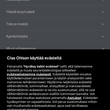
Yleisiä kysymyksiä
Tietoa meistä
Ajankohtaista
Muut yrityksemme
Clas Ohlson käyttää evästeitä
Etsi myymälä
Painamalla
”Hyväksy kaikki evästeet”
sallit, että tallennamme
evästeitä ja muuta seurantateknologiaa laitteellesi
SE
NO
FI
evästeselosteemme mukaisesti
. Evästeitä käytetään sivuston
käyttökokemuksen parantamiseen ja käytön analysointiin sekä
FI
SV
mainonnan kohdentamiseen. Käytämme neljänlaisia evästeitä:
välttämättömät, toiminnalliset, analyyttiset ja mainosevästeet.
Välttämättömiin evästeisiin ei tarvita suostumustasi, sillä ne ovat
välttämättömiä verkkosivuston sisällön toimimisen kannalta. Voit
halutessasi muuttaa asetuksiasi painamalla
Asetukset
. Evästeiden
hyväksyminen on vapaaehtoista. Voit perua suostumuksesi milloin
vain muuttamalla evästeasetuksiasi, apua saat tarvittaessa
asiakaspalvelustamme.