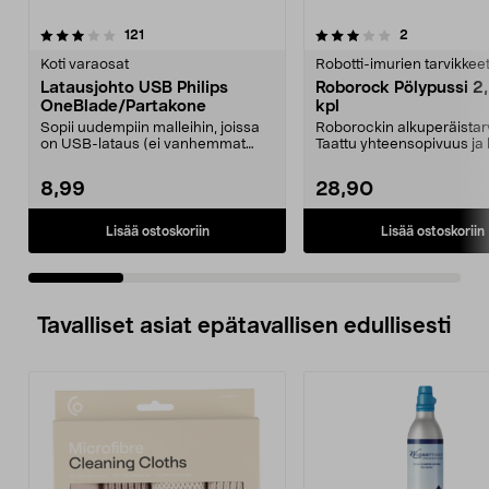
3.0 viidestä
arvostelut
4.5 viidestä
arvostelut
121
2
tähdestä
t
Koti varaosat
Robotti-imurien tarvikkee
Latausjohto USB Philips
Roborock Pölypussi 2,
OneBlade/Partakone
kpl
Sopii uudempiin malleihin, joissa
Roborockin alkuperäistarv
on USB-lataus (ei vanhemmat
Taattu yhteensopivuus ja
mallit, joissa on ...
laatu. 2,5 litran ...
8,99
28,90
Lisää ostoskoriin
Lisää ostoskoriin
Tavalliset asiat epätavallisen edullisesti