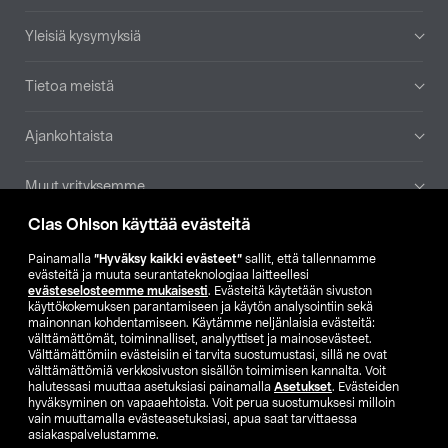
Yleisiä kysymyksiä
Tietoa meistä
Ajankohtaista
Muut yrityksemme
Clas Ohlson käyttää evästeitä
Etsi myymälä
Painamalla
”Hyväksy kaikki evästeet”
sallit, että tallennamme
evästeitä ja muuta seurantateknologiaa laitteellesi
SE
NO
FI
evästeselosteemme mukaisesti
. Evästeitä käytetään sivuston
käyttökokemuksen parantamiseen ja käytön analysointiin sekä
FI
SV
mainonnan kohdentamiseen. Käytämme neljänlaisia evästeitä:
välttämättömät, toiminnalliset, analyyttiset ja mainosevästeet.
Välttämättömiin evästeisiin ei tarvita suostumustasi, sillä ne ovat
välttämättömiä verkkosivuston sisällön toimimisen kannalta. Voit
halutessasi muuttaa asetuksiasi painamalla
Asetukset
. Evästeiden
hyväksyminen on vapaaehtoista. Voit perua suostumuksesi milloin
vain muuttamalla evästeasetuksiasi, apua saat tarvittaessa
asiakaspalvelustamme.