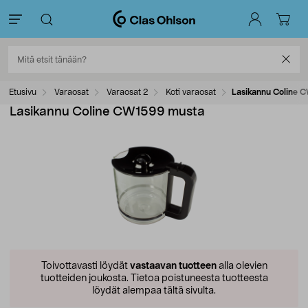
Etusivu
Varaosat
Varaosat 2
Koti varaosat
Lasikannu Coline 
Lasikannu Coline CW1599 musta
Toivottavasti löydät
vastaavan tuotteen
alla olevien
tuotteiden joukosta.
Tietoa poistuneesta tuotteesta
löydät alempaa tältä sivulta.