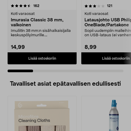
3.5 viidestä
arvostelut
4.5 viidestä
arvostelut
162
121
tähdestä
t
Koti varaosat
Koti varaosat
Imurasia Classic 38 mm,
Latausjohto USB Phili
valkoinen
OneBlade/Partakone
Imuliitin 38 mm:n sisähalkaisijalla
Sopii uudempiin malleihin,
keskuspölyimurille.
on USB-lataus (ei vanh
Kontaktinastojen etäisyy...
mallit, joissa on ...
14,99
8,99
Lisää ostoskoriin
Lisää ostoskoriin
Tavalliset asiat epätavallisen edullisesti