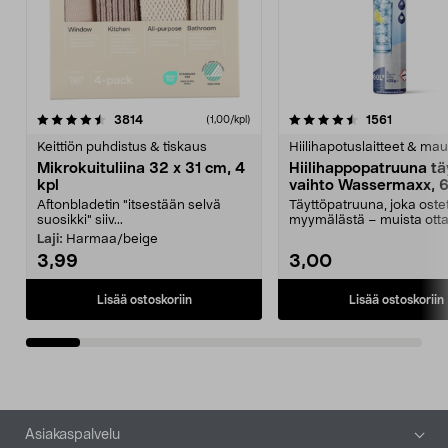
4.5viidestä
arvostelut
4.5viidestä
arvostelu
3814
1561
(1,00/kpl)
tähdestä
t
Keittiön puhdistus & tiskaus
Hiilihapotuslaitteet & mau
Mikrokuituliina 32 x 31 cm, 4
Hiilihappopatruuna tä
kpl
vaihto Wassermaxx, 6
Aftonbladetin "itsestään selvä
Täyttöpatruuna, joka ost
suosikki" siiv...
myymälästä – muista ott
patruuna mukaasi m...
Laji:
Harmaa/beige
3,99
3,00
Lisää ostoskoriin
Lisää ostoskoriin
Alatunniste
Asiakaspalvelu