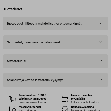
Tuotetiedot
Tuotetiedot, liitteet ja mahdolliset varoitusmerkinnät
Ostotiedot, toimitukset ja palautukset
Arvostelut
(1)
Asiantuntija vastaa
(1 vastattu kysymys)
Toimitus alkaen 3,90 €
Ilmainen palautus
toimitustavalla Budbee
myymälään
Katso toimitusvaihtoehdot
365 päivän palautusoikeus
Maksuvaihtoehdot
Nouda myymälästä
Katso ostoehdot
Ilmainen nouto myymälästä