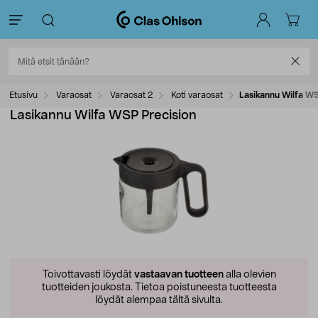
Etusivu
Varaosat
Varaosat 2
Koti varaosat
Lasikannu Wilfa WS
Lasikannu Wilfa WSP Precision
Toivottavasti löydät
vastaavan tuotteen
alla olevien
tuotteiden joukosta.
Tietoa poistuneesta tuotteesta
löydät alempaa tältä sivulta.