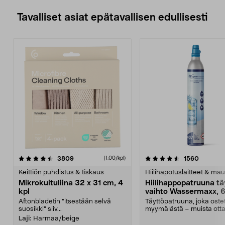
Tavalliset asiat epätavallisen edullisesti
4.5viidestä
arvostelut
4.5viidestä
arvostel
3809
1560
(1,00/kpl)
tähdestä
t
Keittiön puhdistus & tiskaus
Hiilihapotuslaitteet & mau
Mikrokuituliina 32 x 31 cm, 4
Hiilihappopatruuna tä
kpl
vaihto Wassermaxx, 6
Aftonbladetin "itsestään selvä
Täyttöpatruuna, joka ost
suosikki" siiv...
myymälästä – muista ott
patruuna mukaasi m...
Laji:
Harmaa/beige