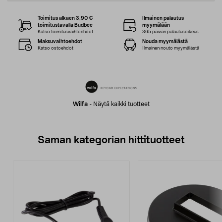
Toimitus alkaen 3,90 €
Ilmainen palautus
toimitustavalla Budbee
myymälään
Katso toimitusvaihtoehdot
365 päivän palautusoikeus
Maksuvaihtoehdot
Nouda myymälästä
Katso ostoehdot
Ilmainen nouto myymälästä
Wilfa
-
Näytä kaikki tuotteet
Saman kategorian hittituotteet