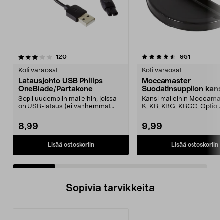
4.5 viidestä
arvostelut
4.5 viidestä
arvostelut
120
951
tähdestä
t
Koti varaosat
Koti varaosat
Latausjohto USB Philips
Moccamaster
OneBlade/Partakone
Suodatinsuppilon kan
Sopii uudempiin malleihin, joissa
Kansi malleihin Moccama
on USB-lataus (ei vanhemmat
K, KB, KBG, KBGC, Optio,
mallit, joissa on ...
Automatic, Automatic S, ..
8,99
9,99
Lisää ostoskoriin
Lisää ostoskoriin
Sopivia tarvikkeita