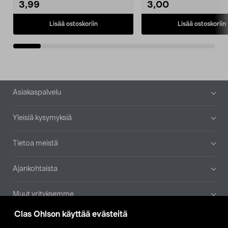
3,99
3,00
Lisää ostoskoriin
Lisää ostoskoriin
Alatunniste
Asiakaspalvelu
Yleisiä kysymyksiä
Tietoa meistä
Ajankohtaista
Muut yrityksemme
Clas Ohlson käyttää evästeitä
Etsi myymälä