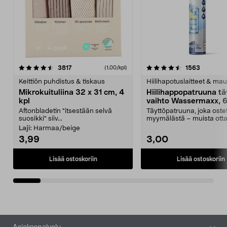
4.5viidestä
arvostelut
4.5viidestä
arvostelu
3817
1563
(1,00/kpl)
tähdestä
t
Keittiön puhdistus & tiskaus
Hiilihapotuslaitteet & mau
Mikrokuituliina 32 x 31 cm, 4
Hiilihappopatruuna tä
kpl
vaihto Wassermaxx, 6
Aftonbladetin "itsestään selvä
Täyttöpatruuna, joka ost
suosikki" siiv...
myymälästä – muista ott
patruuna mukaasi m...
Laji:
Harmaa/beige
3,99
3,00
Lisää ostoskoriin
Lisää ostoskoriin
Alatunniste