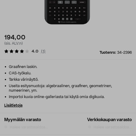
194,00
(sis. ALV:n)
4.0
(
1
)
Tuotenro:
34-2396
Graafinen laskin.
CAS-työkalu.
Tarkka värinäyttö.
Useita esitysmuotoja: algebraalinen, graafinen, geometrinen,
numeerinen, ym.
Importoi kuvia online-galleriasta tai käytä omia digikuvia.
Lisätietoja
Myymälän varasto
Verkkokaupan varasto
Hakee varastosaldoa...
Hakee varastosaldoa...