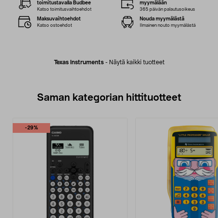
toimitustavalla Budbee
myymälään
Katso toimitusvaihtoehdot
365 päivän palautusoikeus
Maksuvaihtoehdot
Nouda myymälästä
Katso ostoehdot
Ilmainen nouto myymälästä
Texas Instruments
-
Näytä kaikki tuotteet
Saman kategorian hittituotteet
-29%