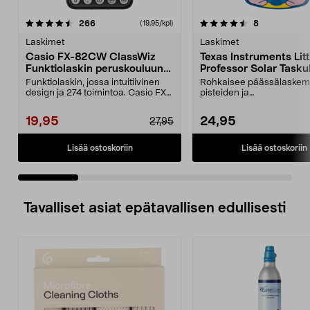
4.5 viidestä
arvostelut
4.5 viidestä
arvostelut
266
8
(19,95/kpl)
tähdestä
t
Laskimet
Laskimet
Casio FX-82CW ClassWiz
Texas Instruments Litt
Funktiolaskin peruskouluun /
Professor Solar Tasku
lukioon
Funktiolaskin, jossa intuitiivinen
Rohkaisee päässälaskem
design ja 274 toimintoa. Casio FX-
pisteiden ja
82CW ClassW...
palkitsemisanimaatioiden 
Toimii...
19,95
24,95
27,95
Lisää ostoskoriin
Lisää ostoskoriin
Tavalliset asiat epätavallisen edullisesti