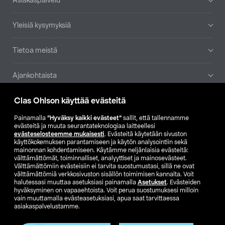
Asiakaspalvelu
Yleisiä kysymyksiä
Tietoa meistä
Ajankohtaista
Clas Ohlson käyttää evästeitä
Muut yrityksemme
Painamalla
”Hyväksy kaikki evästeet”
sallit, että tallennamme
Etsi myymälä
evästeitä ja muuta seurantateknologiaa laitteellesi
evästeselosteemme mukaisesti
. Evästeitä käytetään sivuston
käyttökokemuksen parantamiseen ja käytön analysointiin sekä
mainonnan kohdentamiseen. Käytämme neljänlaisia evästeitä:
SE
NO
FI
välttämättömät, toiminnalliset, analyyttiset ja mainosevästeet.
Välttämättömiin evästeisiin ei tarvita suostumustasi, sillä ne ovat
FI
SV
välttämättömiä verkkosivuston sisällön toimimisen kannalta. Voit
halutessasi muuttaa asetuksiasi painamalla
Asetukset
. Evästeiden
hyväksyminen on vapaaehtoista. Voit perua suostumuksesi milloin
vain muuttamalla evästeasetuksiasi, apua saat tarvittaessa
asiakaspalvelustamme.