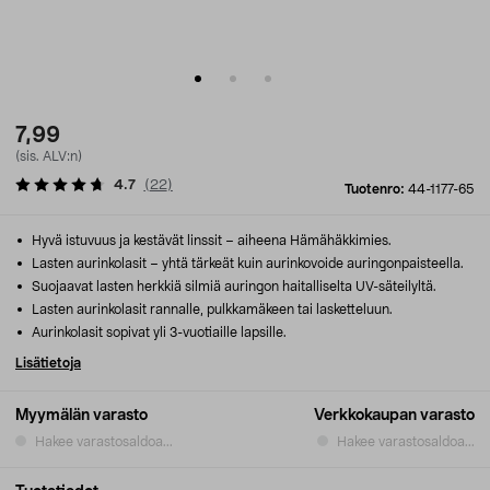
7,99
(sis. ALV:n)
4.7
(
22
)
Tuotenro:
44-1177-65
Hyvä istuvuus ja kestävät linssit – aiheena Hämähäkkimies.
Lasten aurinkolasit – yhtä tärkeät kuin aurinkovoide auringonpaisteella.
Suojaavat lasten herkkiä silmiä auringon haitalliselta UV-säteilyltä.
Lasten aurinkolasit rannalle, pulkkamäkeen tai lasketteluun.
Aurinkolasit sopivat yli 3-vuotiaille lapsille.
Lisätietoja
Myymälän varasto
Verkkokaupan varasto
Hakee varastosaldoa...
Hakee varastosaldoa...