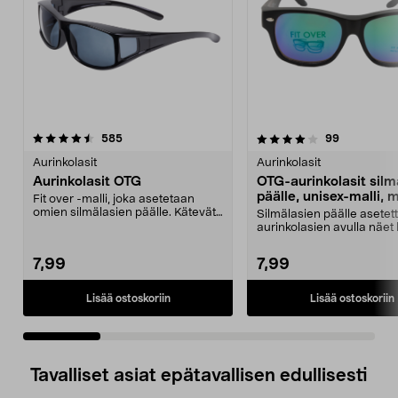
4.0 viidestä
arvostelut
4.0 viidestä
arvostelut
585
99
tähdestä
t
Aurinkolasit
Aurinkolasit
Aurinkolasit OTG
OTG-aurinkolasit silm
päälle, unisex-malli, 
Fit over -malli, joka asetetaan
omien silmälasien päälle. Kätevät
Silmälasien päälle asetet
autossa, mukan...
aurinkolasien avulla näet
myös kirkkaassa ...
7,99
7,99
Lisää ostoskoriin
Lisää ostoskoriin
Tavalliset asiat epätavallisen edullisesti