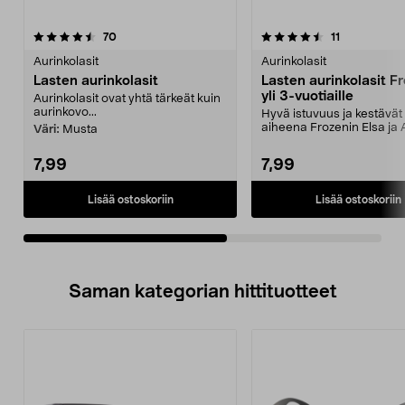
4.5viidestä
arvostelut
3.5viidestä
arvostelut
70
11
tähdestä
t
Aurinkolasit
Aurinkolasit
Lasten aurinkolasit
Lasten aurinkolasit F
yli 3-vuotiaille
Aurinkolasit ovat yhtä tärkeät kuin
aurinkovo...
Hyvä istuvuus ja kestävät l
aiheena Frozenin Elsa ja 
Väri:
Musta
Lasten aurink...
7,99
7,99
Lisää ostoskoriin
Lisää ostoskoriin
Saman kategorian hittituotteet