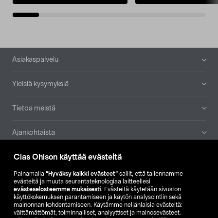
Alatunniste
Asiakaspalvelu
Yleisiä kysymyksiä
Tietoa meistä
Ajankohtaista
Clas Ohlson käyttää evästeitä
Muut yrityksemme
Painamalla
”Hyväksy kaikki evästeet”
sallit, että tallennamme
Etsi myymälä
evästeitä ja muuta seurantateknologiaa laitteellesi
evästeselosteemme mukaisesti
. Evästeitä käytetään sivuston
käyttökokemuksen parantamiseen ja käytön analysointiin sekä
mainonnan kohdentamiseen. Käytämme neljänlaisia evästeitä:
SE
NO
FI
välttämättömät, toiminnalliset, analyyttiset ja mainosevästeet.