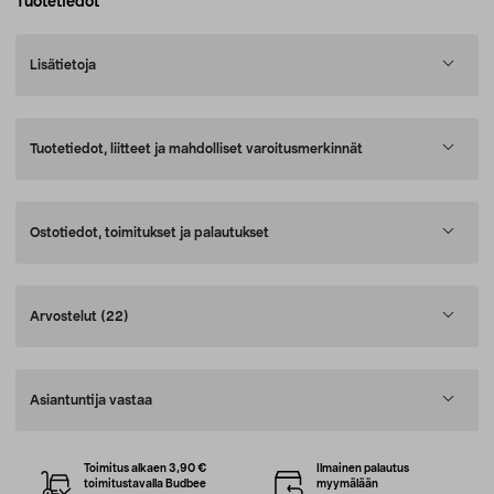
Tuotetiedot
Lisätietoja
Tuotetiedot, liitteet ja mahdolliset varoitusmerkinnät
Ostotiedot, toimitukset ja palautukset
Arvostelut
(22)
Asiantuntija vastaa
Toimitus alkaen 3,90 €
Ilmainen palautus
toimitustavalla Budbee
myymälään