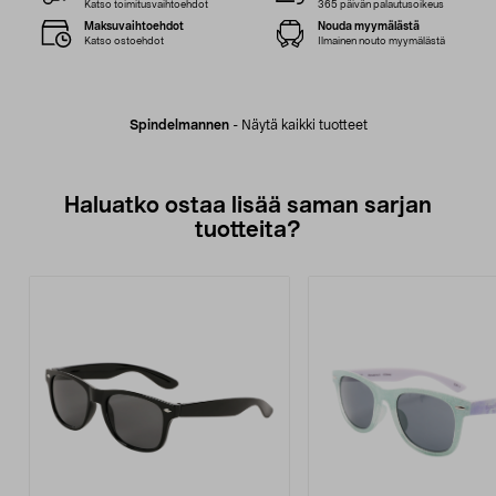
Katso toimitusvaihtoehdot
365 päivän palautusoikeus
Maksuvaihtoehdot
Nouda myymälästä
Katso ostoehdot
Ilmainen nouto myymälästä
Spindelmannen
-
Näytä kaikki tuotteet
Haluatko ostaa lisää saman sarjan
tuotteita?