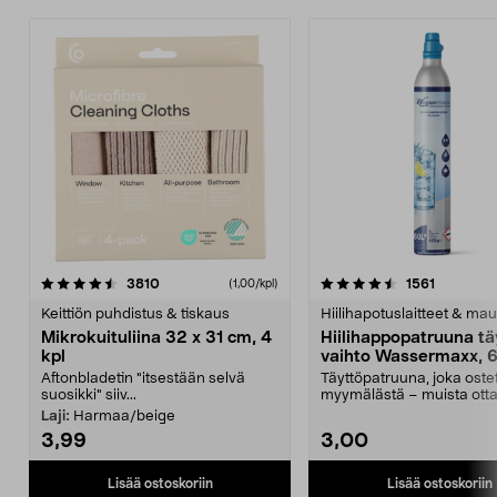
4.5viidestä
arvostelut
4.5viidestä
arvostelu
3810
1561
(1,00/kpl)
tähdestä
t
Keittiön puhdistus & tiskaus
Hiilihapotuslaitteet & mau
Mikrokuituliina 32 x 31 cm, 4
Hiilihappopatruuna tä
kpl
vaihto Wassermaxx, 6
Aftonbladetin "itsestään selvä
Täyttöpatruuna, joka ost
suosikki" siiv...
myymälästä – muista ott
patruuna mukaasi m...
Laji:
Harmaa/beige
3,99
3,00
Lisää ostoskoriin
Lisää ostoskoriin