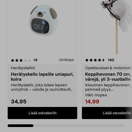
4.5 viidestä
arvostelut
4.5 viidestä
arvostelut
14
140
(34,95/kpl)
tähdestä
t
Herätyskellot
Opettavaiset & motoriset 
Herätyskello lapsille uniapuri,
Keppihevonen 70 cm, 
koira
värejä, yli 3-vuotiaille
Herätyskello, joka tukee lapsen
Klassinen keppihevonen, j
unirytmiä – valolla ja rauhoittavilla
pehmeä plyys...
äänillä. H...
Väri:
Hopea
34,95
14,99
Lisää ostoskoriin
Lisää ostoskoriin