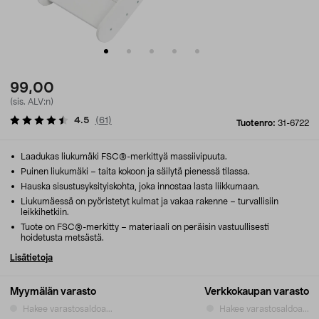
99,00
(sis. ALV:n)
4.5
(
61
)
Tuotenro:
31-6722
Laadukas liukumäki FSC®-merkittyä massiivipuuta.
Puinen liukumäki – taita kokoon ja säilytä pienessä tilassa.
Hauska sisustusyksityiskohta, joka innostaa lasta liikkumaan.
Liukumäessä on pyöristetyt kulmat ja vakaa rakenne – turvallisiin
leikkihetkiin.
Tuote on FSC®-merkitty – materiaali on peräisin vastuullisesti
hoidetusta metsästä.
Lisätietoja
Myymälän varasto
Verkkokaupan varasto
Hakee varastosaldoa...
Hakee varastosaldoa...