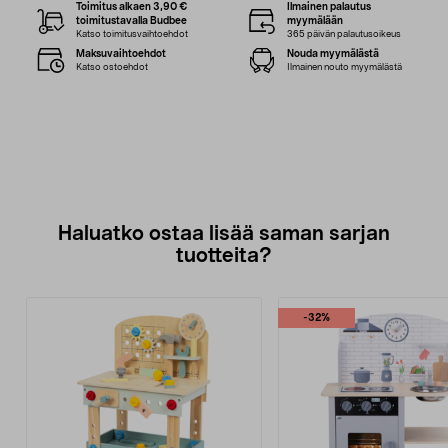
Toimitus alkaen 3,90 €
Ilmainen palautus
toimitustavalla Budbee
myymälään
Katso toimitusvaihtoehdot
365 päivän palautusoikeus
Maksuvaihtoehdot
Nouda myymälästä
Katso ostoehdot
Ilmainen nouto myymälästä
Haluatko ostaa lisää saman sarjan
tuotteita?
-32%