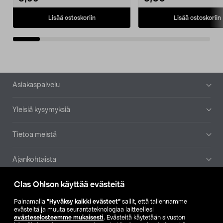
Lisää ostoskoriin
Lisää ostoskoriin
Alatunniste
Asiakaspalvelu
Yleisiä kysymyksiä
Tietoa meistä
Ajankohtaista
Clas Ohlson käyttää evästeitä
Muut yrityksemme
Painamalla
”Hyväksy kaikki evästeet”
sallit, että tallennamme
Etsi myymälä
evästeitä ja muuta seurantateknologiaa laitteellesi
evästeselosteemme mukaisesti
. Evästeitä käytetään sivuston