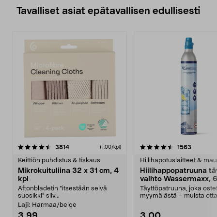
Tavalliset asiat epätavallisen edullisesti
4.5viidestä
arvostelut
4.5viidestä
arvostelu
3814
1563
(1,00/kpl)
tähdestä
t
Keittiön puhdistus & tiskaus
Hiilihapotuslaitteet & mau
Mikrokuituliina 32 x 31 cm, 4
Hiilihappopatruuna tä
kpl
vaihto Wassermaxx, 6
Aftonbladetin "itsestään selvä
Täyttöpatruuna, joka ost
suosikki" siiv...
myymälästä – muista ott
patruuna mukaasi m...
Laji:
Harmaa/beige
3,99
3,00