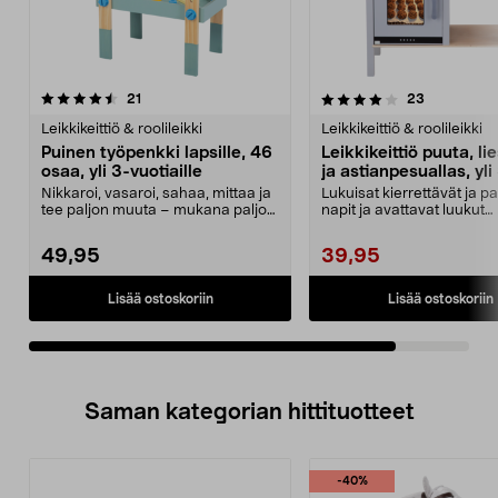
4.0viidestä
arvostelut
arvostelut
21
23
tähdestä
Leikkikeittiö & roolileikki
Leikkikeittiö & roolileikki
Puinen työpenkki lapsille, 46
Leikkikeittiö puuta, lie
osaa, yli 3-vuotiaille
ja astianpesuallas, yli
vuotiaille
Nikkaroi, vasaroi, sahaa, mittaa ja
Lukuisat kierrettävät ja p
tee paljon muuta – mukana paljon
napit ja avattavat luukut
hauskoja ta...
innostavat lasta ...
49,95
39,95
Lisää ostoskoriin
Lisää ostoskoriin
Saman kategorian hittituotteet
-40%