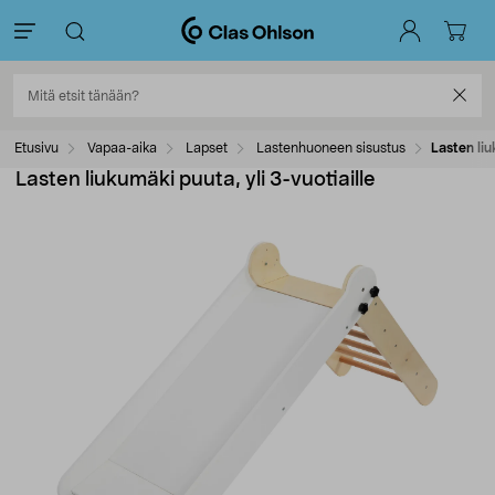
Etusivu
Vapaa-aika
Lapset
Lastenhuoneen sisustus
Lasten liu
Lasten liukumäki puuta, yli 3-vuotiaille