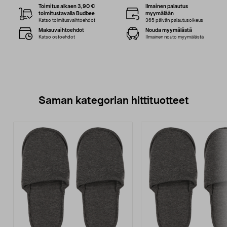
Toimitus alkaen 3,90 €
Ilmainen palautus
toimitustavalla Budbee
myymälään
Katso toimitusvaihtoehdot
365 päivän palautusoikeus
Maksuvaihtoehdot
Nouda myymälästä
Katso ostoehdot
Ilmainen nouto myymälästä
Saman kategorian hittituotteet