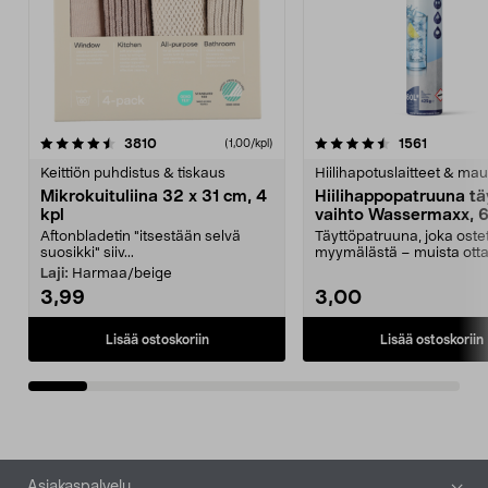
4.5viidestä
arvostelut
4.5viidestä
arvostelu
3810
1561
(1,00/kpl)
tähdestä
t
Keittiön puhdistus & tiskaus
Hiilihapotuslaitteet & mau
Mikrokuituliina 32 x 31 cm, 4
Hiilihappopatruuna tä
kpl
vaihto Wassermaxx, 6
Aftonbladetin "itsestään selvä
Täyttöpatruuna, joka ost
suosikki" siiv...
myymälästä – muista ott
patruuna mukaasi m...
Laji:
Harmaa/beige
3,99
3,00
Lisää ostoskoriin
Lisää ostoskoriin
Alatunniste
Asiakaspalvelu