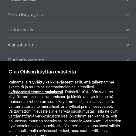
Yleisiä kysymyksiä
Tietoa meistä
Ajankohtaista
Muut yrityksemme
Clas Ohlson käyttää evästeitä
Etsi myymälä
Painamalla
”Hyväksy kaikki evästeet”
sallit, että tallennamme
evästeitä ja muuta seurantateknologiaa laitteellesi
SE
NO
FI
evästeselosteemme mukaisesti
. Evästeitä käytetään sivuston
käyttökokemuksen parantamiseen ja käytön analysointiin sekä
FI
SV
mainonnan kohdentamiseen. Käytämme neljänlaisia evästeitä:
välttämättömät, toiminnalliset, analyyttiset ja mainosevästeet.
Välttämättömiin evästeisiin ei tarvita suostumustasi, sillä ne ovat
välttämättömiä verkkosivuston sisällön toimimisen kannalta. Voit
halutessasi muuttaa asetuksiasi painamalla
Asetukset
. Evästeiden
hyväksyminen on vapaaehtoista. Voit perua suostumuksesi milloin
vain muuttamalla evästeasetuksiasi, apua saat tarvittaessa
asiakaspalvelustamme.