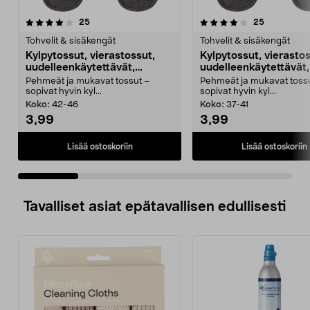
4.0 viidestä
arvostelut
4.0 viidestä
arvostelut
25
25
tähdestä
t
Tohvelit & sisäkengät
Tohvelit & sisäkengät
Kylpytossut, vierastossut,
Kylpytossut, vierastos
uudelleenkäytettävät,
uudelleenkäytettävät,
harmaat
harmaat
Pehmeät ja mukavat tossut –
Pehmeät ja mukavat toss
sopivat hyvin kyl...
sopivat hyvin kyl...
Koko:
42-46
Koko:
37-41
3,99
3,99
Lisää ostoskoriin
Lisää ostoskoriin
Tavalliset asiat epätavallisen edullisesti