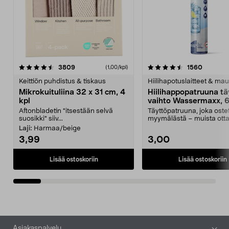
4.5viidestä
arvostelut
4.5viidestä
arvostel
3809
1560
(1,00/kpl)
tähdestä
t
Keittiön puhdistus & tiskaus
Hiilihapotuslaitteet & mau
Mikrokuituliina 32 x 31 cm, 4
Hiilihappopatruuna tä
kpl
vaihto Wassermaxx, 6
Aftonbladetin "itsestään selvä
Täyttöpatruuna, joka ost
suosikki" siiv...
myymälästä – muista ott
patruuna mukaasi m...
Laji:
Harmaa/beige
3,99
3,00
Lisää ostoskoriin
Lisää ostoskoriin
Alatunniste
Asiakaspalvelu