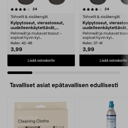
4.0 viidestä
arvostelut
4.0 viidestä
arvostelut
24
24
tähdestä
t
Tohvelit & sisäkengät
Tohvelit & sisäkengät
Kylpytossut, vierastossut,
Kylpytossut, vierastos
uudelleenkäytettävät,
uudelleenkäytettävät,
harmaat
harmaat
Pehmeät ja mukavat tossut –
Pehmeät ja mukavat toss
sopivat hyvin kyl...
sopivat hyvin kyl...
Koko:
42-46
Koko:
37-41
3,99
3,99
Lisää ostoskoriin
Lisää ostoskoriin
Tavalliset asiat epätavallisen edullisesti