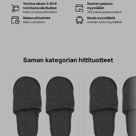
Toimitus alkaen 3,90 €
Ilmainen palautus
toimitustavalla Budbee
myymälään
Katso toimitusvaihtoehdot
365 päivän palautusoikeus
Maksuvaihtoehdot
Nouda myymälästä
Katso ostoehdot
Ilmainen nouto myymälästä
Saman kategorian hittituotteet