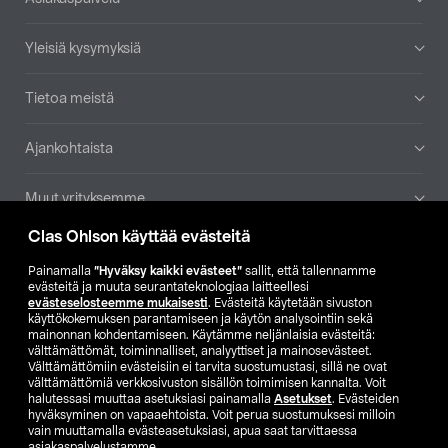
Yleisiä kysymyksiä
Tietoa meistä
Ajankohtaista
Muut yrityksemme
Clas Ohlson käyttää evästeitä
Etsi myymälä
Painamalla
”Hyväksy kaikki evästeet”
sallit, että tallennamme
evästeitä ja muuta seurantateknologiaa laitteellesi
SE
NO
FI
evästeselosteemme mukaisesti
. Evästeitä käytetään sivuston
käyttökokemuksen parantamiseen ja käytön analysointiin sekä
FI
SV
mainonnan kohdentamiseen. Käytämme neljänlaisia evästeitä:
välttämättömät, toiminnalliset, analyyttiset ja mainosevästeet.
Välttämättömiin evästeisiin ei tarvita suostumustasi, sillä ne ovat
välttämättömiä verkkosivuston sisällön toimimisen kannalta. Voit
halutessasi muuttaa asetuksiasi painamalla
Asetukset
. Evästeiden
hyväksyminen on vapaaehtoista. Voit perua suostumuksesi milloin
vain muuttamalla evästeasetuksiasi, apua saat tarvittaessa
asiakaspalvelustamme.