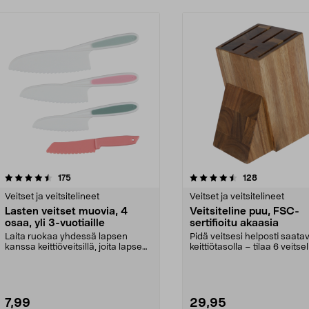
4.5 viidestä
arvostelut
4.5 viidestä
arvostelut
175
128
tähdestä
Veitset ja veitsitelineet
Veitset ja veitsitelineet
Lasten veitset muovia, 4
Veitsiteline puu, FSC-
osaa, yli 3-vuotiaille
sertifioitu akaasia
Laita ruokaa yhdessä lapsen
Pidä veitsesi helposti saatav
kanssa keittiöveitsillä, joita lapsen
keittiötasolla – tilaa 6 veitsel
on turvallista...
Puinen vei...
7,99
29,95