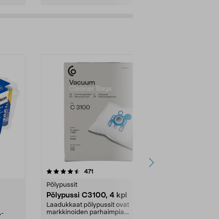
4.5viidestä
arvostelut
4.5
471
6
tähdestä
tähdestä
Pölypussit
Kierrätys & ro
Pölypussi C3100, 4 kpl
Roskapussi,
kahvat, 30 l
Laadukkaat pölypussit ovat
markkinoiden parhaimpia.
A-
Testivoittaja 