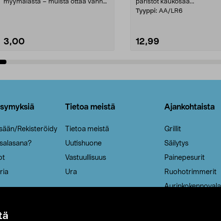
myymälästä – muista ottaa vanha
paristot kaukosää...
patruuna mukaasi m...
Tyyppi:
AA/LR6
3,00
12,99
Lisää ostoskoriin
Lisää ostoskoriin
ysymyksiä
Tietoa meistä
Ajankohtaista
isään/Rekisteröidy
Tietoa meistä
Grillit
 salasana?
Uutishuone
Säilytys
ot
Vastuullisuus
Painepesurit
ria
Ura
Ruohotrimmerit
Aurinkokennovala
tä