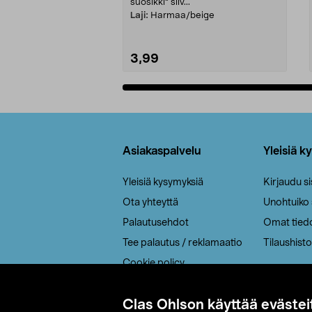
suosikki" siiv...
Laji:
Harmaa/beige
3,99
Lisää ostoskoriin
Alatunniste
Asiakaspalvelu
Yleisiä k
Yleisiä kysymyksiä
Kirjaudu s
Ota yhteyttä
Unohtuiko
Palautusehdot
Omat tied
Tee palautus / reklamaatio
Tilaushisto
Cookie policy
Toimitustavat
Clas Ohlson käyttää evästei
Saavutettavuus