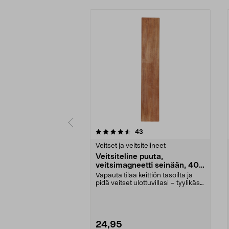
5 viidestä
4.5 viidestä
arvostelut
43
tähdestä
tähdestä
Veitset ja veitsitelineet
Veitsiteline puuta,
veitsimagneetti seinään, 40
cm
Vapauta tilaa keittiön tasoilta ja
pidä veitset ulottuvillasi – tyylikäs
magneet...
24,95