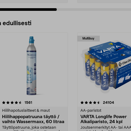
 edullisesti
Multibuy
4.5viidestä
arvostelut
4.5viidestä
arvostelut
1561
24104
tähdestä
Hiilihapotuslaitteet & maut
AA-paristot
Hiilihappopatruuna täyttö /
VARTA Longlife Power
vaihto Wassermaxx, 60 litraa
Alkaliparisto, 24 kpl
Täyttöpatruuna, joka ostetaan
Joutsenmerkityt AA- tai AA