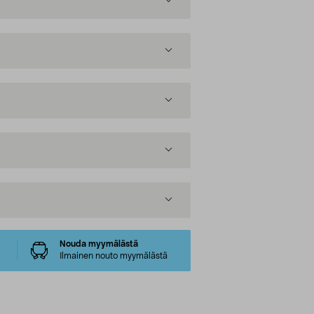
Nouda myymälästä
Ilmainen nouto myymälästä