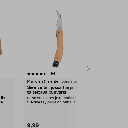
-17%
4.0 viidestä
arvostelut
4.5
194
2
tähdestä
tähdestä
Marjojen & sienten poiminta
Veitset ja veit
Sieniveitsi, jossa harja,
Veitsisetti, 
taitettava puuvarsi
kuorimaveit
teräs, 2 kpl
illa
Puhdista sienet jo metsässä.
Kaksi keittiöv
le.
Sieniveitsi, jossa on harja ja
ruoanlaittoon 
taitettava veitsente...
vihanneksiin. Ve
9,99
24,95