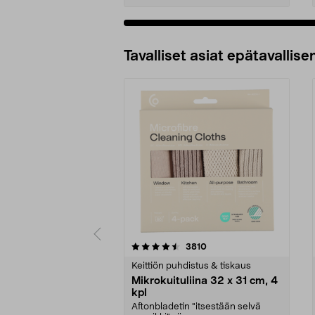
Tavalliset asiat epätavallisen
5viidestä
4.5viidestä
arvostelut
3810
tähdestä
tähdestä
Keittiön puhdistus & tiskaus
Mikrokuituliina 32 x 31 cm, 4
kpl
Aftonbladetin "itsestään selvä