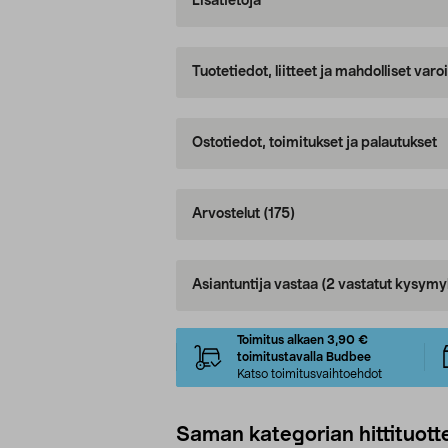
Lisätietoja
Tuotetiedot, liitteet ja mahdolliset var
Ostotiedot, toimitukset ja palautukset
Arvostelut
(175)
Asiantuntija vastaa
(2 vastatut kysymy
Toimitus alkaen 3,90 €
toimitustavalla Budbee
Katso toimitusvaihtoehdot
Saman kategorian hittituott