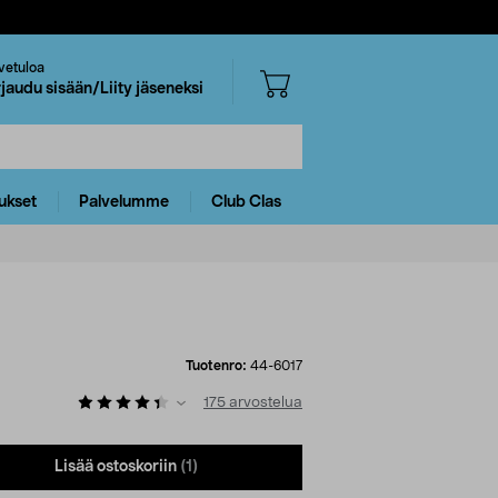
vetuloa
rjaudu sisään/Liity jäseneksi
ukset
Palvelumme
Club Clas
Tuotenro:
44-6017
175
arvostelua
Lisää ostoskoriin
(1)