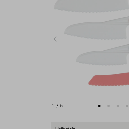
1
/
5