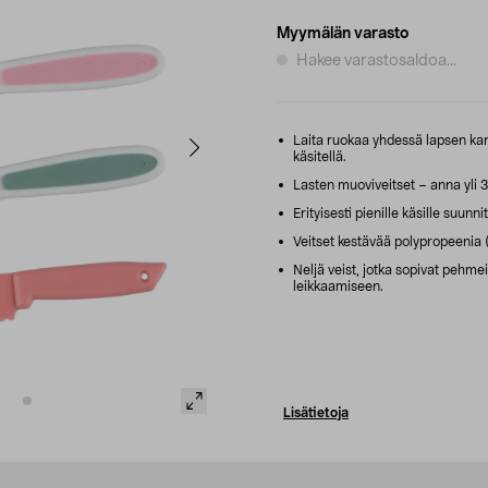
Myymälän varasto
Hakee varastosaldoa...
Laita ruokaa yhdessä lapsen kanssa
käsitellä.
Lasten muoviveitset – anna yli 3
Erityisesti pienille käsille suunni
Veitset kestävää polypropeenia 
Neljä veist, jotka sopivat pehme
leikkaamiseen.
Lisätietoja