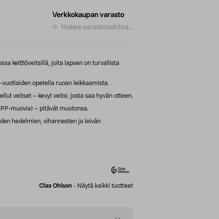
Verkkokaupan varasto
Hakee varastosaldoa...
 keittiöveitsillä, joita lapsen on turvallista
-vuotiaiden opetella ruoan leikkaamista.
tellut veitset – kevyt veitsi, josta saa hyvän otteen.
(PP-muovia) – pitävät muotonsa.
iden hedelmien, vihannesten ja leivän
Clas Ohlson
-
Näytä kaikki tuotteet