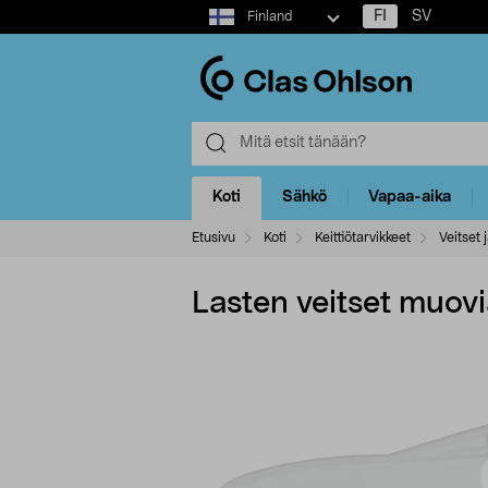
Select
FI
SV
Finland
market
Koti
Sähkö
Vapaa-aika
Etusivu
Koti
Keittiötarvikkeet
Veitset j
Lasten veitset muovia