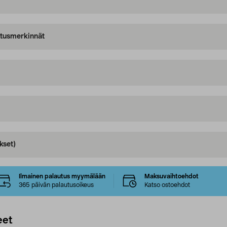
oitusmerkinnät
kset)
Ilmainen palautus myymälään
Maksuvaihtoehdot
365 päivän palautusoikeus
Katso ostoehdot
eet