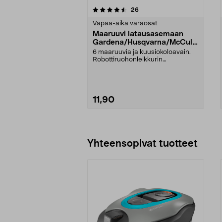
5viidestä
arvostelut
26
0.0 viidestä
tähdestä
tähdestä
Vapaa-aika varaosat
Maaruuvi latausasemaan
Gardena/Husqvarna/McCullo
ch
6 maaruuvia ja kuusiokoloavain.
Robottiruohonleikkurin
latausasemaan. Sopii mm. ...
11,90
Lisää ostoskoriin
Yhteensopivat tuotteet