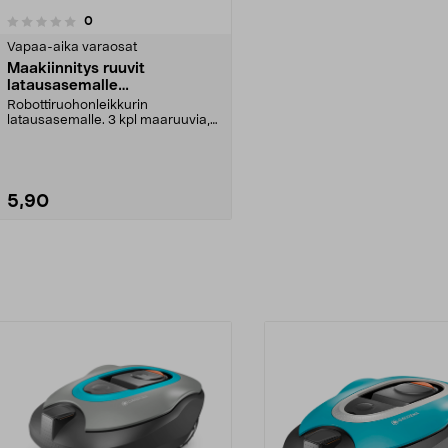
arvostelut
0
Vapaa-aika varaosat
Maakiinnitys ruuvit
latausasemalle
Gardena/McCulloch
Robottiruohonleikkurin
latausasemalle. 3 kpl maaruuvia,
mukana 6 mm kuusiokoloav...
5,90
Katso Vaihtoehdot