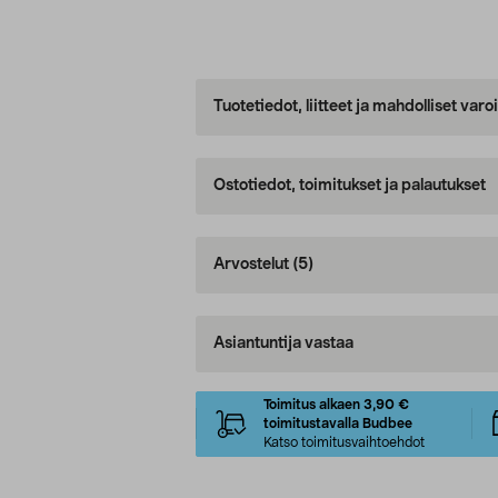
Tuotetiedot, liitteet ja mahdolliset var
Ostotiedot, toimitukset ja palautukset
Arvostelut
(5)
Asiantuntija vastaa
Toimitus alkaen 3,90 €
toimitustavalla Budbee
Katso toimitusvaihtoehdot