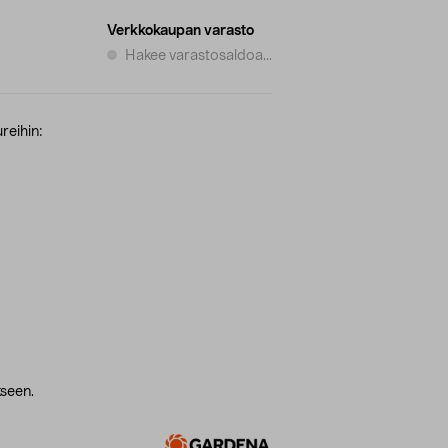
Verkkokaupan varasto
Hakee varastosaldoa...
reihin:
seen.