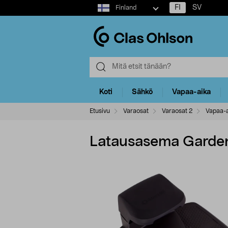
Select
FI
SV
Finland
market
Koti
Sähkö
Vapaa-aika
Etusivu
Varaosat
Varaosat 2
Vapaa-a
Latausasema Garden