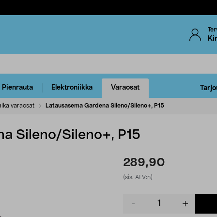
Ter
Ki
Pienrauta
Elektroniikka
Varaosat
Tarjo
ika varaosat
Latausasema Gardena Sileno/Sileno+, P15
a Sileno/Sileno+, P15
289,90
(sis. ALV:n)
Product
quantity