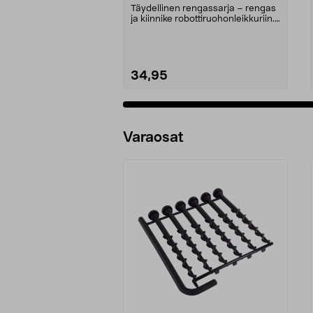
Easilife
Täydellinen rengassarja – rengas
ja kiinnike robottiruohonleikkuriin.
Takapyörä ...
34,95
Varaosat