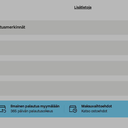
Lisätietoja
oitusmerkinnät
Ilmainen palautus myymälään
Maksuvaihtoehdot
365 päivän palautusoikeus
Katso ostoehdot