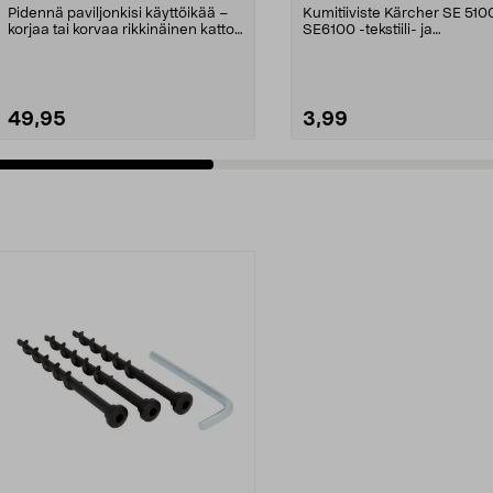
Pidennä paviljonkisi käyttöikää –
Kumitiiviste Kärcher SE 5100
korjaa tai korvaa rikkinäinen katto.
SE6100 -tekstiili- ja
Puutarhap...
mattopesureihin.
49,95
3,99