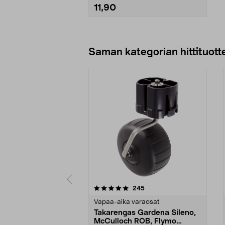
11,90
Lisää ostoskoriin
Saman kategorian hittituott
0 viidestä
4.0 viidestä
arvostelut
245
tähdestä
tähdestä
Vapaa-aika varaosat
Takarengas Gardena Sileno,
McCulloch ROB, Flymo