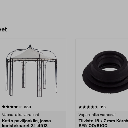
eet
4.5 viidestä
arvostelut
4.5 viidestä
arvostelut
380
116
tähdestä
Vapaa-aika varaosat
Vapaa-aika varaosat
Katto paviljonkiin, jossa
Tiiviste 15 x 7 mm Kärc
koristekaaret 31-4513
SE5100/6100