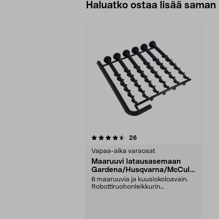
Haluatko ostaa lisää saman 
5viidestä
arvostelut
26
tähdestä
Vapaa-aika varaosat
Maaruuvi latausasemaan
Gardena/Husqvarna/McCullo
ch
6 maaruuvia ja kuusiokoloavain.
Robottiruohonleikkurin
latausasemaan. Sopii mm. ...