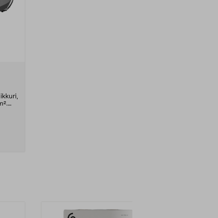
ikkuri,
m².
taa ja
tä
vät
uria