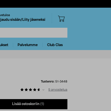
vetuloa
rjaudu sisään/Liity jäseneksi
ukset
Palvelumme
Club Clas
Tuotenro:
51-3448
5
arvostelua
Lisää ostoskoriin
(1)