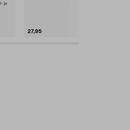
- ja
Postilaatikko
Harmaa korva
27,95
3,99