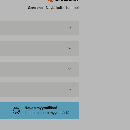
Gardena
-
Näytä kaikki tuotteet
Nouda myymälästä
Ilmainen nouto myymälästä