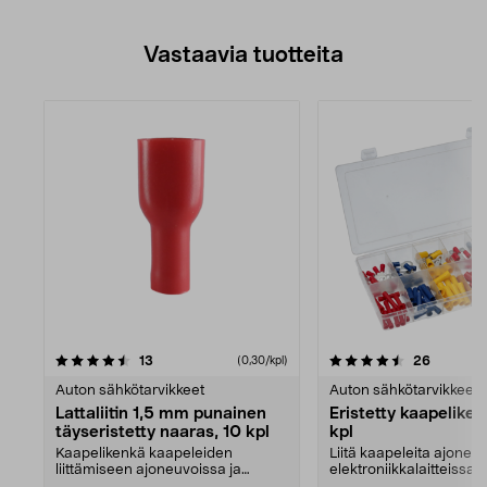
Vastaavia tuotteita
4.5viidestä
arvostelut
4.0viidestä
arvostel
13
26
(0,30/kpl)
tähdestä
Auton sähkötarvikkeet
Auton sähkötarvikkeet
Lattaliitin 1,5 mm punainen
Eristetty kaapeliken
täyseristetty naaras, 10 kpl
kpl
Kaapelikenkä kaapeleiden
Liitä kaapeleita ajoneuv
liittämiseen ajoneuvoissa ja
elektroniikkalaitteissa. 
elektroniikkalaitteissa. K...
kaapelikenkä...