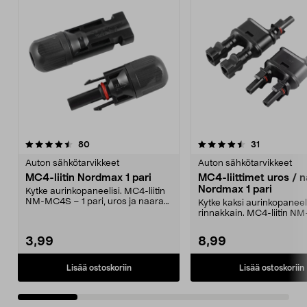
4.5 viidestä
arvostelut
4.5 viidestä
arvostelut
80
31
tähdestä
t
Auton sähkötarvikkeet
Auton sähkötarvikkeet
MC4-liitin Nordmax 1 pari
MC4-liittimet uros / 
Nordmax 1 pari
Kytke aurinkopaneelisi. MC4-liitin
NM-MC4S – 1 pari, uros ja naaras.
Kytke kaksi aurinkopaneel
Liitin sopi...
rinnakkain. MC4-liitin N
pakkauksessa 2 liit...
3,99
8,99
Lisää ostoskoriin
Lisää ostoskoriin