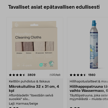
Tavalliset asiat epätavallisen edullisesti
4.5viidestä
arvostelut
4.5viidestä
arvostel
3809
1560
(1,00/kpl)
tähdestä
t
Keittiön puhdistus & tiskaus
Hiilihapotuslaitteet & mau
Mikrokuituliina 32 x 31 cm, 4
Hiilihappopatruuna tä
kpl
vaihto Wassermaxx, 6
Aftonbladetin "itsestään selvä
Täyttöpatruuna, joka ost
suosikki" siiv...
myymälästä – muista ott
patruuna mukaasi m...
Laji:
Harmaa/beige