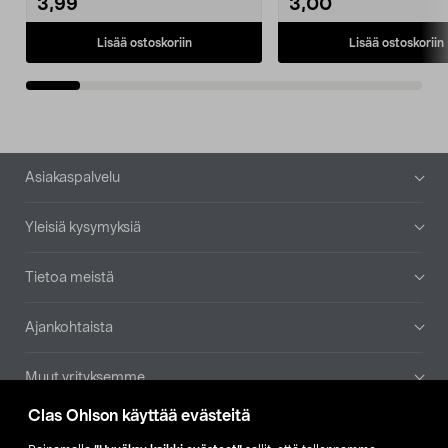
3,99
3,00
Lisää ostoskoriin
Lisää ostoskoriin
Alatunniste
Asiakaspalvelu
Yleisiä kysymyksiä
Tietoa meistä
Ajankohtaista
Muut yrityksemme
Clas Ohlson käyttää evästeitä
Etsi myymälä