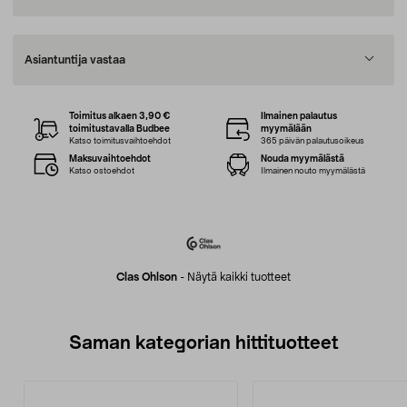
Asiantuntija vastaa
Toimitus alkaen 3,90 €
Ilmainen palautus
toimitustavalla Budbee
myymälään
Katso toimitusvaihtoehdot
365 päivän palautusoikeus
Maksuvaihtoehdot
Nouda myymälästä
Katso ostoehdot
Ilmainen nouto myymälästä
Clas Ohlson
-
Näytä kaikki tuotteet
Saman kategorian hittituotteet