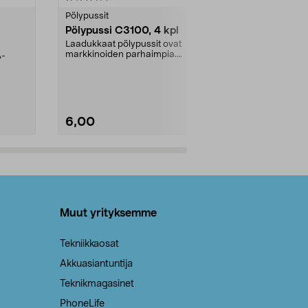
tähdestä
tähdestä
Pölypussit
Kierrätys & ro
Pölypussi C3100, 4 kpl
Roskapussi,
kahvat, 30 l
Laadukkaat pölypussit ovat
markkinoiden parhaimpia.
A-
Testivoittaja 
Kestävä, jopa 50 % suurempi ...
roskapussi u
Roskapussi, jo
6,00
2,00
Lisää ostoskoriin
Lisää
Muut yrityksemme
Tekniikkaosat
Akkuasiantuntija
Teknikmagasinet
PhoneLife