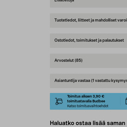
Lisätietoja
Tuotetiedot, liitteet ja mahdolliset var
Ostotiedot, toimitukset ja palautukset
Arvostelut
(85)
Asiantuntija vastaa
(1 vastattu kysymy
Toimitus alkaen 3,90 €
toimitustavalla Budbee
Katso toimitusvaihtoehdot
Haluatko ostaa lisää saman 