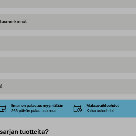
oitusmerkinnät
s)
Ilmainen palautus myymälään
Maksuvaihtoehdot
365 päivän palautusoikeus
Katso ostoehdot
sarjan tuotteita?