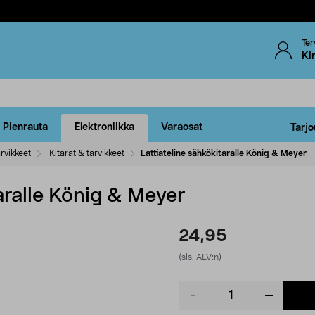
Ter
Ki
Pienrauta
Elektroniikka
Varaosat
Tarjo
arvikkeet
Kitarat & tarvikkeet
Lattiateline sähkökitaralle König & Meyer
taralle König & Meyer
24,95
(sis. ALV:n)
Product
quantity