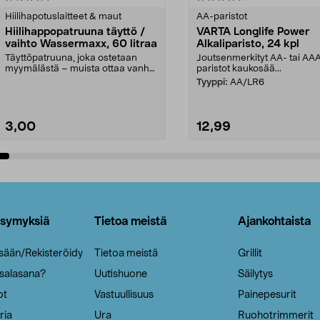
tähdestä
Hiilihapotuslaitteet & maut
AA-paristot
Hiilihappopatruuna täyttö /
VARTA Longlife Power
vaihto Wassermaxx, 60 litraa
Alkaliparisto, 24 kpl
Täyttöpatruuna, joka ostetaan
Joutsenmerkityt AA- tai AA
myymälästä – muista ottaa vanha
paristot kaukosää...
patruuna mukaasi m...
Tyyppi:
AA/LR6
3,00
12,99
Lisää ostoskoriin
Lisää ostoskoriin
ysymyksiä
Tietoa meistä
Ajankohtaista
isään/Rekisteröidy
Tietoa meistä
Grillit
 salasana?
Uutishuone
Säilytys
ot
Vastuullisuus
Painepesurit
ria
Ura
Ruohotrimmerit