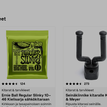
eet
4.5 viidestä
arvostelut
4.5 viidestä
arvostelut
124
273
tähdestä
Kitarat & tarvikkeet
Kitarat & tarvikkeet
Ernie Ball Regular Slinky 10–
Seinäkiinnike kitaralle 
46 Kielisarja sähkökitaraan
& Meyer
Kirkkaan ja tasapainoisen soinnin
Ripusta kitarasi seinälle.