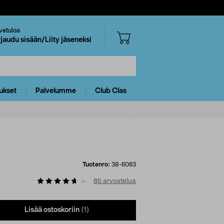
vetuloa
rjaudu sisään/Liity jäseneksi
ukset
Palvelumme
Club Clas
Tuotenro:
38-6063
85
arvostelua
Lisää ostoskoriin
(1)