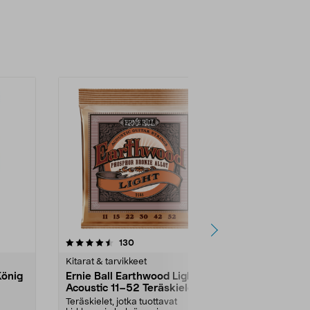
4.5 viidestä
arvostelut
4.0
130
2
tähdestä
tähdestä
Kitarat & tarvikkeet
Kitarat & tarv
König
Ernie Ball Earthwood Light
Seinäkiinni
Acoustic 11–52 Teräskielet
& Meyer
Teräskielet, jotka tuottavat
Ripusta kitara