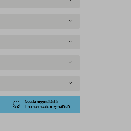
Nouda myymälästä
Ilmainen nouto myymälästä