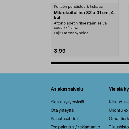
tähdestä
tähdestä
Keittiön puhdistus & tiskaus
Mikrokuituliina 32 x 31 cm, 4
kpl
Aftonbladetin "itsestään selvä
suosikki" siiv...
Laji:
Harmaa/beige
3,99
Lisää ostoskoriin
Alatunniste
Asiakaspalvelu
Yleisiä k
Yleisiä kysymyksiä
Kirjaudu s
Ota yhteyttä
Unohtuiko
Palautusehdot
Omat tied
Tee palautus / reklamaatio
Tilaushisto