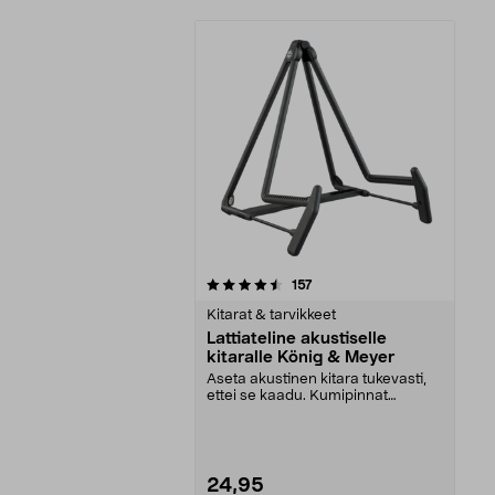
5viidestä
arvostelut
157
tähdestä
Kitarat & tarvikkeet
Lattiateline akustiselle
kitaralle König & Meyer
Aseta akustinen kitara tukevasti,
ettei se kaadu. Kumipinnat
varmistavat kitaran...
24,95