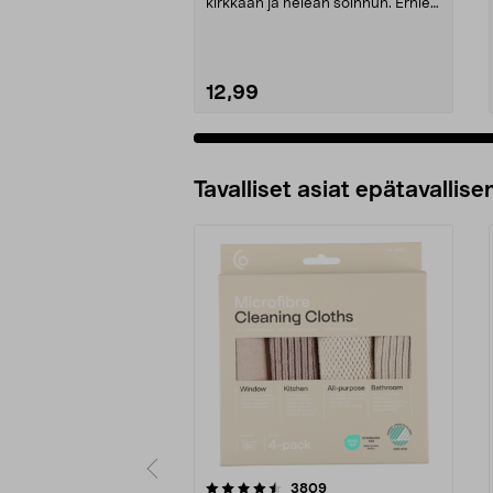
kirkkaan ja heleän soinnun. Ernie
Ball Clear & Si...
12,99
Tavalliset asiat epätavallisen
5viidestä
4.5viidestä
arvostelut
3809