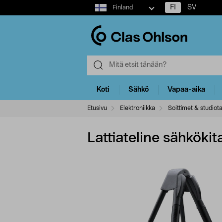
Select
FI
SV
Finland
market
Koti
Sähkö
Vapaa-aika
Etusivu
Elektroniikka
Soittimet & studiot
Lattiateline sähköki