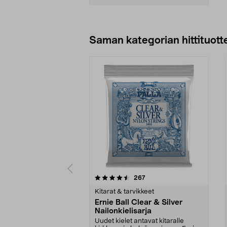
Lisää ostoskoriin
Saman kategorian hittituott
5 viidestä
4.5 viidestä
arvostelut
267
tähdestä
tähdestä
Kitarat & tarvikkeet
Ernie Ball Clear & Silver
Nailonkielisarja
Uudet kielet antavat kitaralle