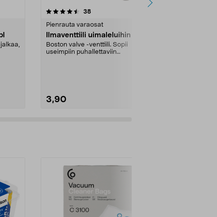
4.5 viidestä
arvostelut
3.5
38
tähdestä
tähdestä
Pienrauta varaosat
Pienrauta va
pl
Ilmaventtiili uimaleluihin
Virrankatka
jalkaa,
Boston valve -venttiili. Sopii
Asennusmitta
useimpiin puhallettaviin
..
vesileluihin.
3,90
22,95