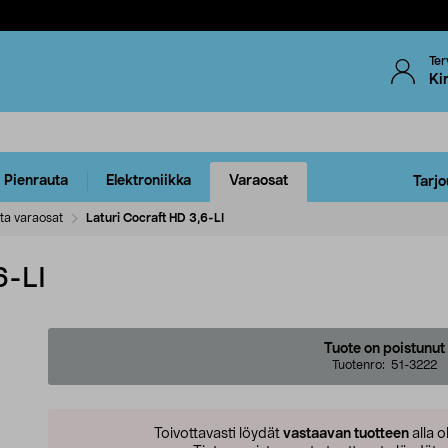
Ter
Ki
Pienrauta
Elektroniikka
Varaosat
Tarjo
ta varaosat
Laturi Cocraft HD 3,6-LI
6-LI
Tuote on poistunut
Tuotenro:
51-3222
Toivottavasti löydät
vastaavan tuotteen
alla o