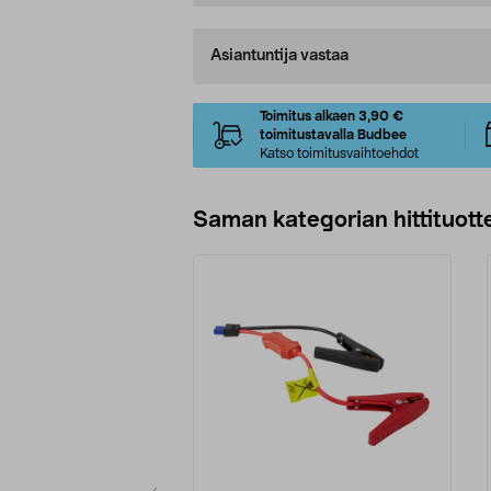
Asiantuntija vastaa
Toimitus alkaen 3,90 €
toimitustavalla Budbee
Katso toimitusvaihtoehdot
Saman kategorian hittituott