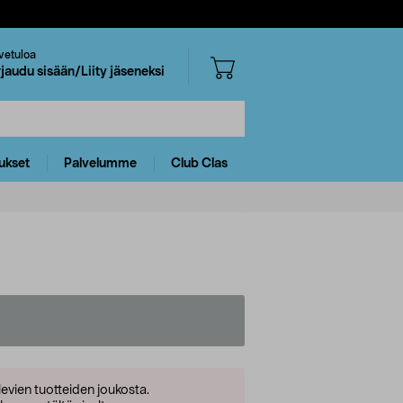
vetuloa
rjaudu sisään/Liity jäseneksi
ukset
Palvelumme
Club Clas
levien tuotteiden joukosta.