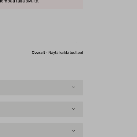
empaa tältä sivulta.
Cocraft
-
Näytä kaikki tuotteet