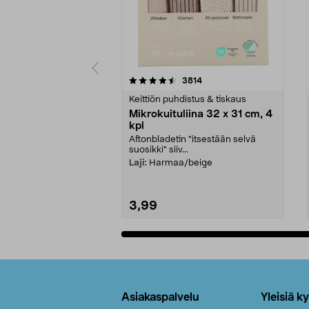
5viidestä
4.5viidestä
arvostelut
3814
tähdestä
tähdestä
Keittiön puhdistus & tiskaus
Mikrokuituliina 32 x 31 cm, 4
kpl
Aftonbladetin "itsestään selvä
suosikki" siiv...
Laji:
Harmaa/beige
3,99
Lisää ostoskoriin
Alatunniste
Asiakaspalvelu
Yleisiä k