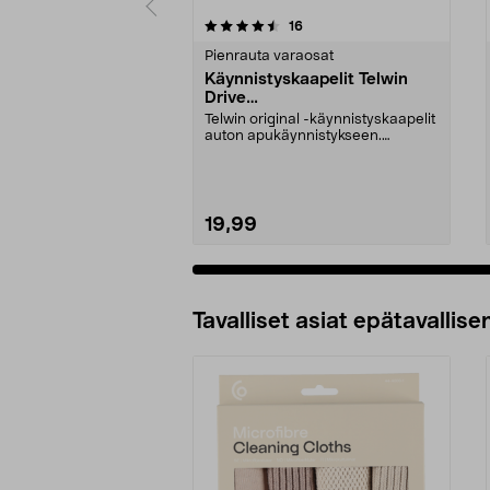
5 viidestä
4.5 viidestä
arvostelut
16
tähdestä
tähdestä
Pienrauta varaosat
Käynnistyskaapelit Telwin
Drive
Mini/9000/13000/1250/150
Telwin original -käynnistyskaapelit
0/1750, EC5
auton apukäynnistykseen.
Käynnistyskaapelit ...
19,99
Tavalliset asiat epätavallisen