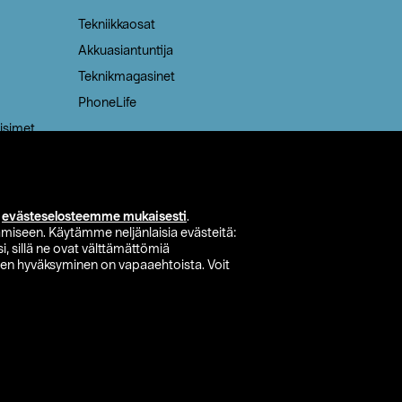
Tekniikkaosat
Akkuasiantuntija
Teknikmagasinet
PhoneLife
isimet
i
evästeselosteemme mukaisesti
.
miseen. Käytämme neljänlaisia evästeitä:
i, sillä ne ovat välttämättömiä
den hyväksyminen on vapaaehtoista. Voit
si myymälä