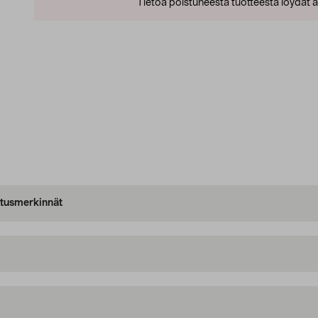
Tietoa poistuneesta tuotteesta löydät al
oitusmerkinnät