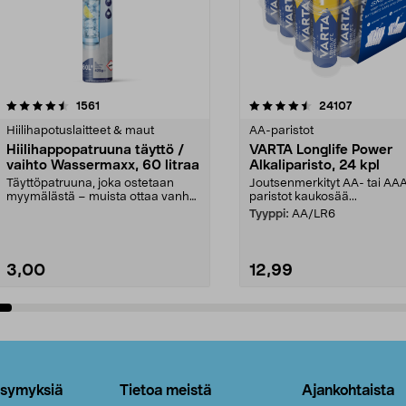
4.5viidestä
arvostelut
4.5viidestä
arvostelut
1561
24107
tähdestä
Hiilihapotuslaitteet & maut
AA-paristot
Hiilihappopatruuna täyttö /
VARTA Longlife Power
vaihto Wassermaxx, 60 litraa
Alkaliparisto, 24 kpl
Täyttöpatruuna, joka ostetaan
Joutsenmerkityt AA- tai AA
myymälästä – muista ottaa vanha
paristot kaukosää...
patruuna mukaasi m...
Tyyppi:
AA/LR6
3,00
12,99
Lisää ostoskoriin
Lisää ostoskoriin
ysymyksiä
Tietoa meistä
Ajankohtaista