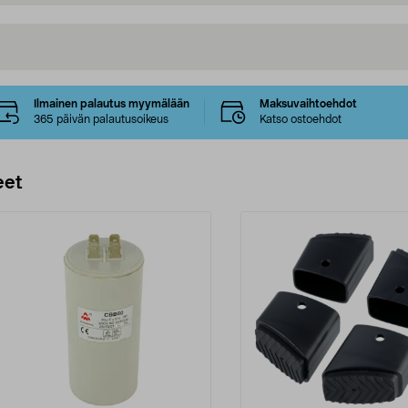
Ilmainen palautus myymälään
Maksuvaihtoehdot
365 päivän palautusoikeus
Katso ostoehdot
eet