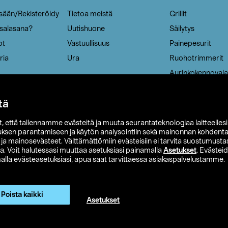
isään/Rekisteröidy
Tietoa meistä
Grillit
 salasana?
Uutishuone
Säilytys
ot
Vastuullisuus
Painepesurit
ria
Ura
Ruohotrimmerit
Aurinkokennovala
tä
it, että tallennamme evästeitä ja muuta seurantateknologiaa laitteelles
uksen parantamiseen ja käytön analysointiin sekä mainonnan kohdenta
t ja mainosevästeet. Välttämättömiin evästeisiin ei tarvita suostumustas
a. Voit halutessasi muuttaa asetuksiasi painamalla
Asetukset
. Evästei
lla evästeasetuksiasi, apua saat tarvittaessa asiakaspalvelustamme.
 Ohlson
Club Clas
Ostoehdot
Tietosuojaseloste
Et
Näytä hinnat ilman ALV:a
Poista kaikki
Asetukset