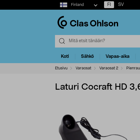
Select
FI
SV
Finland
market
Koti
Sähkö
Vapaa-aika
Etusivu
Varaosat
Varaosat 2
Pienrau
Laturi Cocraft HD 3,