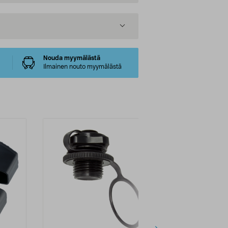
Nouda myymälästä
Ilmainen nouto myymälästä