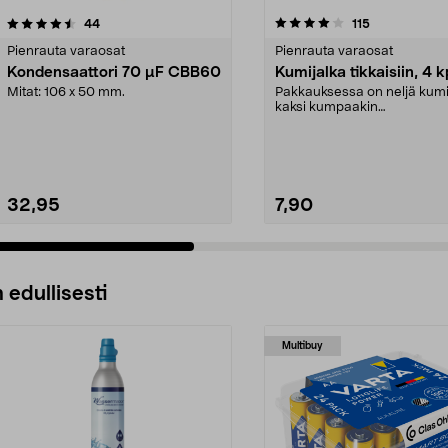
4.0 viidestä
arvostelut
4.5 viidestä
arvostelut
44
115
tähdestä
Pienrauta varaosat
Pienrauta varaosat
Kondensaattori 70 µF CBB60
Kumijalka tikkaisiin, 4 k
Mitat: 106 x 50 mm.
Pakkauksessa on neljä kumi
kaksi kumpaakin
kokoa.Sisämitat:Iso jalka: 21 .
32,95
7,90
 edullisesti
Multibuy