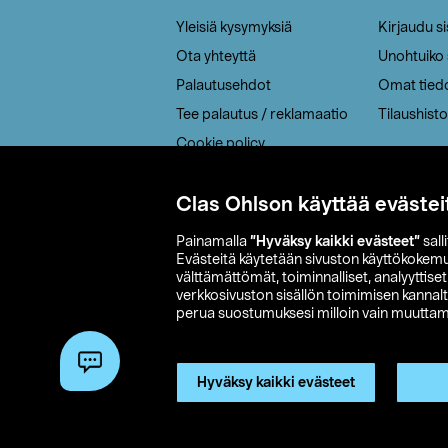
Yleisiä kysymyksiä
Kirjaudu s
Ota yhteyttä
Unohtuiko
Palautusehdot
Omat tied
Tee palautus / reklamaatio
Tilaushisto
Cookie policy
Toimitustavat
Saavutettavuus
Clas Ohlson käyttää evästei
Painamalla
”Hyväksy kaikki evästeet”
sall
Evästeitä käytetään sivuston käyttökokem
välttämättömät, toiminnalliset, analyyttise
verkkosivuston sisällön toimimisen kannalt
perua suostumuksesi milloin vain muuttama
© 2026 Clas
Hyväksy kaikki evästeet