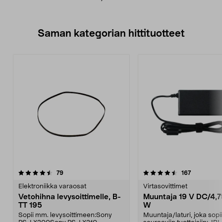
Saman kategorian hittituotteet
4.5 viidestä
arvostelut
5.0 viidestä
arvostelut
79
167
tähdestä
t
Elektroniikka varaosat
Virtasovittimet
Vetohihna levysoittimelle, B-
Muuntaja 19 V DC/4,7
TT 195
W
Sopii mm. levysoittimeen:Sony
Muuntaja/laturi, joka sop