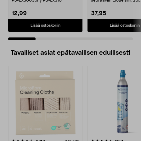
PS-LX300Sony PS-LX310.
seuraaviin tuotteisiin: JB
JBL Xtreme 2J...
12,99
37,95
Lisää ostoskoriin
Lisää ostoskoriin
Tavalliset asiat epätavallisen edullisesti