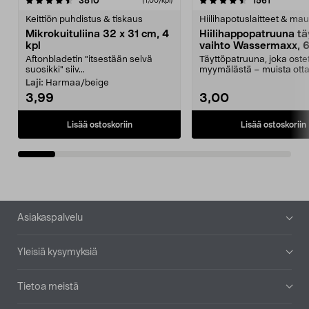
4.5viidestä
arvostelut
4.5viidestä
arvostelu
3810
1561
(1,00/kpl)
tähdestä
t
Keittiön puhdistus & tiskaus
Hiilihapotuslaitteet & mau
Mikrokuituliina 32 x 31 cm, 4
Hiilihappopatruuna tä
kpl
vaihto Wassermaxx, 6
Aftonbladetin "itsestään selvä
Täyttöpatruuna, joka ost
suosikki" siiv...
myymälästä – muista ott
patruuna mukaasi m...
Laji:
Harmaa/beige
3,99
3,00
Lisää ostoskoriin
Lisää ostoskoriin
Alatunniste
Asiakaspalvelu
Yleisiä kysymyksiä
Tietoa meistä