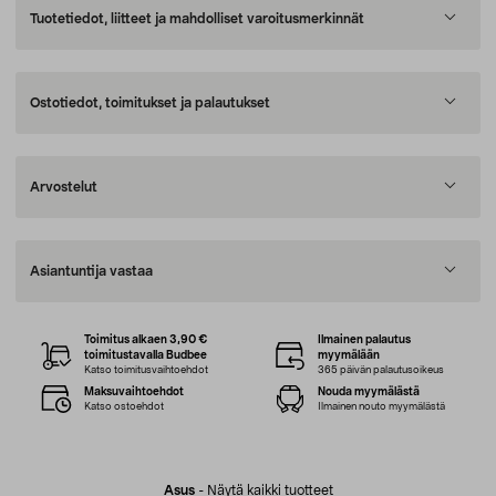
Tuotetiedot, liitteet ja mahdolliset varoitusmerkinnät
Ostotiedot, toimitukset ja palautukset
Arvostelut
Asiantuntija vastaa
Toimitus alkaen 3,90 €
Ilmainen palautus
toimitustavalla Budbee
myymälään
Katso toimitusvaihtoehdot
365 päivän palautusoikeus
Maksuvaihtoehdot
Nouda myymälästä
Katso ostoehdot
Ilmainen nouto myymälästä
Asus
-
Näytä kaikki tuotteet