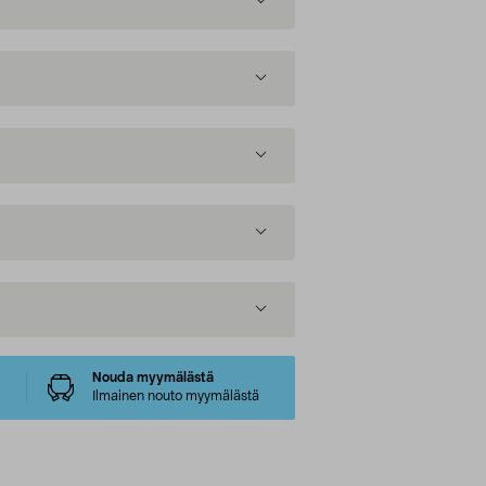
Nouda myymälästä
Ilmainen nouto myymälästä