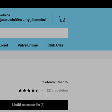
vetuloa
rjaudu sisään/Liity jäseneksi
ukset
Palvelumme
Club Clas
Tuotenro:
39-5175
22
arvostelua
Lisää ostoskoriin
(1)