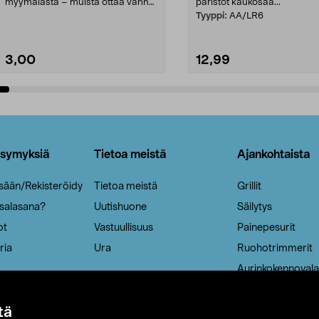
myymälästä – muista ottaa vanha
paristot kaukosää...
patruuna mukaasi m...
Tyyppi:
AA/LR6
3,00
12,99
Lisää ostoskoriin
Lisää ostoskoriin
ysymyksiä
Tietoa meistä
Ajankohtaista
isään/Rekisteröidy
Tietoa meistä
Grillit
 salasana?
Uutishuone
Säilytys
ot
Vastuullisuus
Painepesurit
ria
Ura
Ruohotrimmerit
Aurinkokennovala
tä