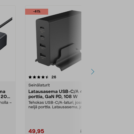
-41%
3.0 viidestä
arvostelut
4.5
26
5
tähdestä
tähdestä
Seinälaturit
Laptop-laturit
ema
Latausasema USB-C/A 4
Apple USB-
, 200
porttia, GaN PD, 108 W
kaapeli Ma
holla –
Tehokas USB-C/A-laturi, jossa on
Kestävä MacB
neljä porttia. Latausasema, jossa
on turvalline
on kaksi USB-...
magneettinen l
49,95
49,95
84,00