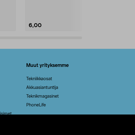
Kestävä, jopa 50 % suurempi ...
roskapussi u
Roskapussi, jo
6,00
2,00
Lisää ostoskoriin
Lisää
Muut yrityksemme
Tekniikkaosat
Akkuasiantuntija
Teknikmagasinet
PhoneLife
isimet