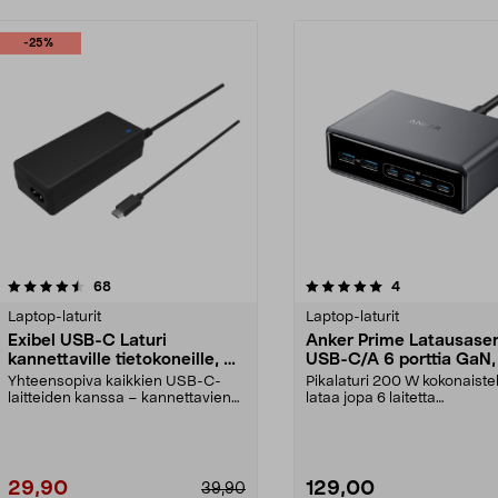
-25%
5.0 viidestä
arvostelut
4.5 viidestä
arvostelut
68
4
tähdestä
Laptop-laturit
Laptop-laturit
Exibel USB-C Laturi
Anker Prime Latausas
kannettaville tietokoneille, 65
USB-C/A 6 porttia GaN
W
W
Yhteensopiva kaikkien USB-C-
Pikalaturi 200 W kokonaiste
laitteiden kanssa – kannettavien
lataa jopa 6 laitetta
tietokoneiden, älyp...
samanaikaisesti. Anker ...
29,90
129,00
39,90