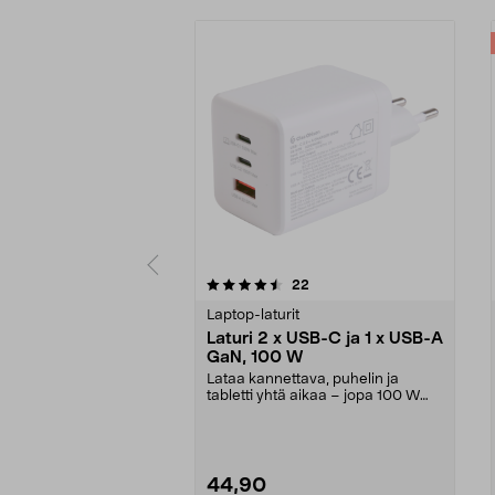
5 viidestä
4.5 viidestä
arvostelut
22
tähdestä
tähdestä
Laptop-laturit
Laturi 2 x USB-C ja 1 x USB-A
GaN, 100 W
Lataa kannettava, puhelin ja
tabletti yhtä aikaa – jopa 100 W
teholla. Tehokas G...
44,90