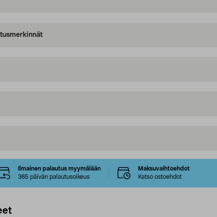
oitusmerkinnät
Ilmainen palautus myymälään
Maksuvaihtoehdot
365 päivän palautusoikeus
Katso ostoehdot
eet