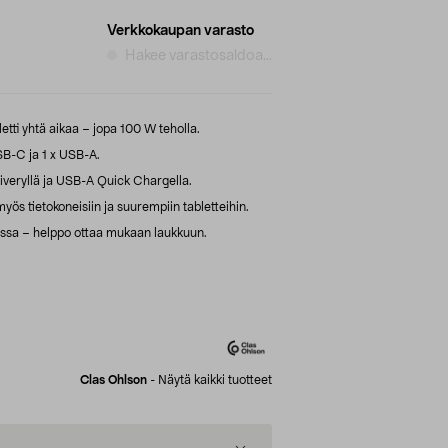
Verkkokaupan varasto
Hakee varastosaldoa...
etti yhtä aikaa – jopa 100 W teholla.
SB-C ja 1 x USB-A.
eryllä ja USB-A Quick Chargella.
myös tietokoneisiin ja suurempiin tabletteihin.
ossa – helppo ottaa mukaan laukkuun.
Clas Ohlson
-
Näytä kaikki tuotteet