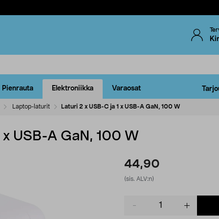
Ter
Ki
Pienrauta
Elektroniikka
Varaosat
Tarjo
Laptop-laturit
Laturi 2 x USB-C ja 1 x USB-A GaN, 100 W
 1 x USB-A GaN, 100 W
44,90
(sis. ALV:n)
Product
quantity