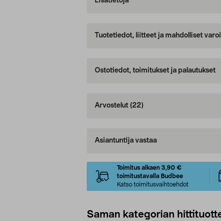
Lisätietoja
Tuotetiedot, liitteet ja mahdolliset var
Ostotiedot, toimitukset ja palautukset
Arvostelut
(22)
Asiantuntija vastaa
Toimitus alkaen 3,90 €
toimitustavalla Budbee
Katso toimitusvaihtoehdot
Saman kategorian hittituott