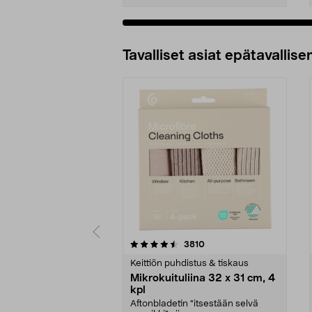
Tavalliset asiat epätavallisen
5viidestä
4.5viidestä
arvostelut
3810
tähdestä
tähdestä
Keittiön puhdistus & tiskaus
Mikrokuituliina 32 x 31 cm, 4
kpl
Aftonbladetin "itsestään selvä