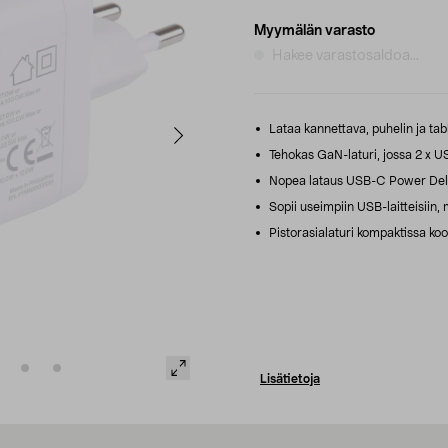
Myymälän varasto
Hakee varastosaldoa...
Lataa kannettava, puhelin ja tabl
Tehokas GaN-laturi, jossa 2 x U
Nopea lataus USB-C Power Deliv
Sopii useimpiin USB-laitteisiin, 
Pistorasialaturi kompaktissa ko
Lisätietoja