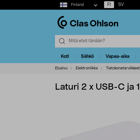
Select
FI
SV
Finland
market
Koti
Sähkö
Vapaa-aika
Etusivu
Elektroniikka
Tietokonetarvikkeet
Laturi 2 x USB-C ja