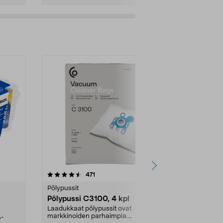
4.5viidestä
arvostelut
4.5
471
6
tähdestä
tähdestä
Pölypussit
Kierrätys & ro
Pölypussi C3100, 4 kpl
Roskapussi,
kahvat, 30 l
Laadukkaat pölypussit ovat
markkinoiden parhaimpia.
A-
Testivoittaja 