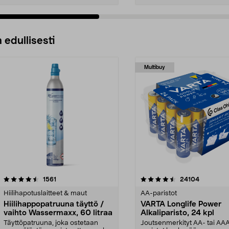
 edullisesti
Multibuy
4.5viidestä
arvostelut
4.5viidestä
arvostelut
1561
24104
tähdestä
Hiilihapotuslaitteet & maut
AA-paristot
Hiilihappopatruuna täyttö /
VARTA Longlife Power
vaihto Wassermaxx, 60 litraa
Alkaliparisto, 24 kpl
Täyttöpatruuna, joka ostetaan
Joutsenmerkityt AA- tai AA