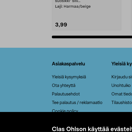
suosikki" siiv...
Laji:
Harmaa/beige
3,99
Lisää ostoskoriin
Alatunniste
Asiakaspalvelu
Yleisiä k
Yleisiä kysymyksiä
Kirjaudu s
Ota yhteyttä
Unohtuiko
Palautusehdot
Omat tied
Tee palautus / reklamaatio
Tilaushisto
Cookie policy
Toimitustavat
Saavutettavuus
Clas Ohlson käyttää evästei