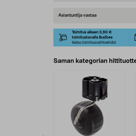
Asiantuntija vastaa
Toimitus alkaen 3,90 €
toimitustavalla Budbee
Katso toimitusvaihtoehdot
Saman kategorian hittituott