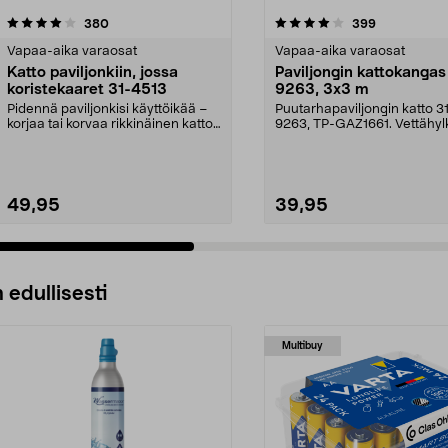
4.0 viidestä
arvostelut
4.5 viidestä
arvostelut
380
399
tähdestä
Vapaa-aika varaosat
Vapaa-aika varaosat
Katto paviljonkiin, jossa
Paviljongin kattokangas
koristekaaret 31-4513
9263, 3x3 m
Pidennä paviljonkisi käyttöikää –
Puutarhapaviljongin katto 3
korjaa tai korvaa rikkinäinen katto.
9263, TP-GAZ1661. Vettähyl
Puutarhap...
polyesteriä. Huom! ...
49,95
39,95
 edullisesti
Multibuy