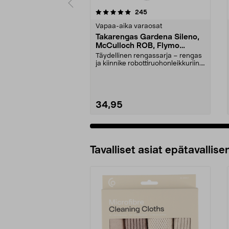
0 viidestä
4.0 viidestä
arvostelut
245
tähdestä
tähdestä
Vapaa-aika varaosat
Takarengas Gardena Sileno,
McCulloch ROB, Flymo
Easilife
Täydellinen rengassarja – rengas
ja kiinnike robottiruohonleikkuriin.
Takapyörä ...
34,95
Tavalliset asiat epätavallisen