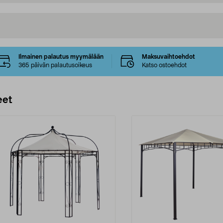
Ilmainen palautus myymälään
Maksuvaihtoehdot
365 päivän palautusoikeus
Katso ostoehdot
eet