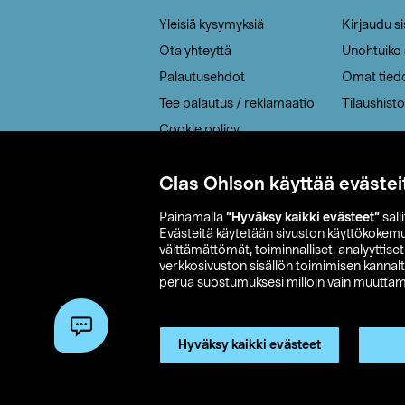
Yleisiä kysymyksiä
Kirjaudu s
Ota yhteyttä
Unohtuiko
Palautusehdot
Omat tied
Tee palautus / reklamaatio
Tilaushisto
Cookie policy
Toimitustavat
Clas Ohlson käyttää evästei
Saavutettavuus
Painamalla
”Hyväksy kaikki evästeet”
sall
Evästeitä käytetään sivuston käyttökokem
välttämättömät, toiminnalliset, analyyttise
verkkosivuston sisällön toimimisen kannalt
perua suostumuksesi milloin vain muuttama
© 2026 Clas
Hyväksy kaikki evästeet