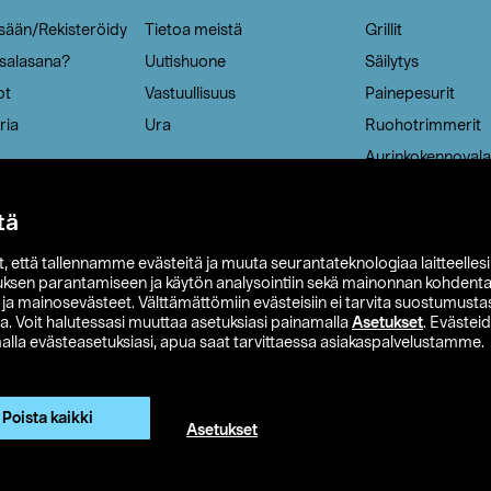
isään/Rekisteröidy
Tietoa meistä
Grillit
 salasana?
Uutishuone
Säilytys
ot
Vastuullisuus
Painepesurit
ria
Ura
Ruohotrimmerit
Aurinkokennovala
tä
it, että tallennamme evästeitä ja muuta seurantateknologiaa laitteelles
uksen parantamiseen ja käytön analysointiin sekä mainonnan kohdenta
t ja mainosevästeet. Välttämättömiin evästeisiin ei tarvita suostumustas
a. Voit halutessasi muuttaa asetuksiasi painamalla
Asetukset
. Evästei
lla evästeasetuksiasi, apua saat tarvittaessa asiakaspalvelustamme.
 Ohlson
Club Clas
Ostoehdot
Tietosuojaseloste
Et
Näytä hinnat ilman ALV:a
Poista kaikki
Asetukset