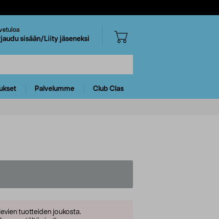
vetuloa
rjaudu sisään/Liity jäseneksi
ukset
Palvelumme
Club Clas
levien tuotteiden joukosta.