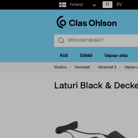
Select
FI
SV
Finland
market
Koti
Sähkö
Vapaa-aika
Etusivu
Varaosat
Varaosat 2
Vapaa-a
Laturi Black & Deck