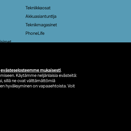
Tekniikkaosat
Akkuasiantuntija
Teknikmagasinet
PhoneLife
isimet
i
evästeselosteemme mukaisesti
.
miseen. Käytämme neljänlaisia evästeitä:
i, sillä ne ovat välttämättömiä
den hyväksyminen on vapaaehtoista. Voit
si myymälä