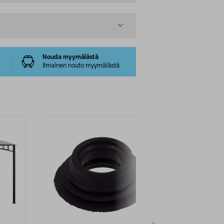
Nouda myymälästä
Ilmainen nouto myymälästä