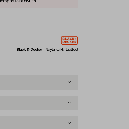
empaa tältä sivulta.
Black & Decker
-
Näytä kaikki tuotteet