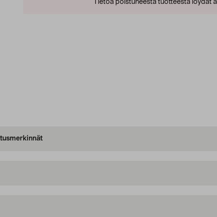
Tietoa poistuneesta tuotteesta löydät al
oitusmerkinnät