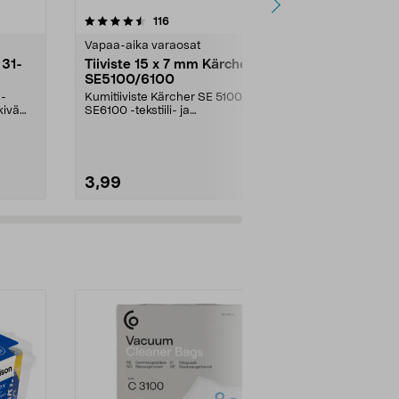
4.5 viidestä
arvostelut
4.5
116
9
tähdestä
tähdestä
Vapaa-aika varaosat
Sähköpotkula
 31-
Tiiviste 15 x 7 mm Kärcher
Rengas ja s
SE5100/6100
sähköpotkul
1-
Kumitiiviste Kärcher SE 5100- ja
Onko rengas k
kivä
SE6100 -tekstiili- ja
puhjennut?. P
mattopesureihin.
sekä rengas et
3,99
17,90