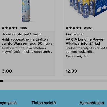
4.5viidestä
arvostelut
4.5viidestä
arvostelut
1560
24101
tähdestä
Hiilihapotuslaitteet & maut
AA-paristot
Hiilihappopatruuna täyttö /
VARTA Longlife Power
vaihto Wassermaxx, 60 litraa
Alkaliparisto, 24 kpl
Täyttöpatruuna, joka ostetaan
Joutsenmerkityt AA- tai AA
myymälästä – muista ottaa vanha
paristot kaukosää...
patruuna mukaasi m...
Tyyppi:
AA/LR6
3,00
12,99
Lisää ostoskoriin
Lisää ostoskoriin
ysymyksiä
Tietoa meistä
Ajankohtaista