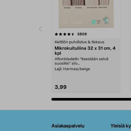
5viidestä
4.5viidestä
arvostelut
3809
tähdestä
tähdestä
Keittiön puhdistus & tiskaus
Mikrokuituliina 32 x 31 cm, 4
kpl
Aftonbladetin "itsestään selvä
suosikki" siiv...
Laji:
Harmaa/beige
3,99
Lisää ostoskoriin
Alatunniste
Asiakaspalvelu
Yleisiä k