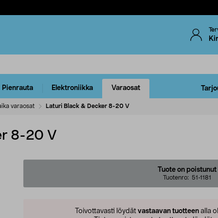
Ter
Ki
Pienrauta
Elektroniikka
Varaosat
Tarjo
ika varaosat
Laturi Black & Decker 8-20 V
er 8-20 V
Tuote on poistunut
Tuotenro:
51-1181
Toivottavasti löydät
vastaavan tuotteen
alla o