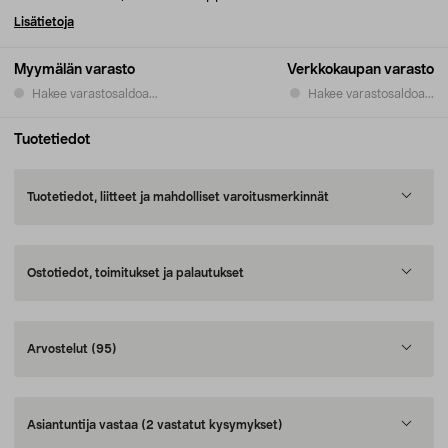
Lisätietoja
Myymälän varasto
Verkkokaupan varasto
Hakee varastosaldoa...
Hakee varastosaldoa...
Tuotetiedot
Tuotetiedot, liitteet ja mahdolliset varoitusmerkinnät
Ostotiedot, toimitukset ja palautukset
Arvostelut
(95)
Asiantuntija vastaa
(2 vastatut kysymykset)