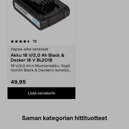
arvostelut
72
Vapaa-aika varaosat
Akku 18 V/2,0 Ah Black &
Decker 18 V BL2018
18 V/2,0 Ah:n litiumioniakku. Sopii
moniin Black & Deckerin koneisiin
ja sähköty...
49,95
Lisää ostoskoriin
Saman kategorian hittituotteet