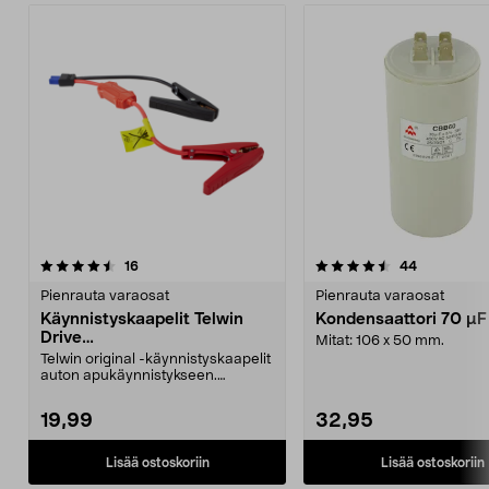
4.5 viidestä
arvostelut
4.0 viidestä
arvostelut
16
44
tähdestä
t
Pienrauta varaosat
Pienrauta varaosat
Käynnistyskaapelit Telwin
Kondensaattori 70 µ
Drive
Mitat: 106 x 50 mm.
Mini/9000/13000/1250/150
Telwin original -käynnistyskaapelit
0/1750, EC5
auton apukäynnistykseen.
Käynnistyskaapelit ...
19,99
32,95
Lisää ostoskoriin
Lisää ostoskoriin