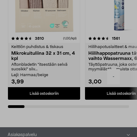
4.5viidestä
arvostelut
4.5viidestä
arvostelu
3810
1561
(1,00/kpl)
tähdestä
t
Keittiön puhdistus & tiskaus
Hiilihapotuslaitteet & mau
Mikrokuituliina 32 x 31 cm, 4
Hiilihappopatruuna tä
kpl
vaihto Wassermaxx, 6
Aftonbladetin "itsestään selvä
Täyttöpatruuna, joka ost
suosikki" siiv...
myymälästä – muista ott
patruuna mukaasi m...
Laji:
Harmaa/beige
-
3,99
3,00
Lisää ostoskoriin
Lisää ostoskoriin
Alatunniste
Asiakaspalvelu