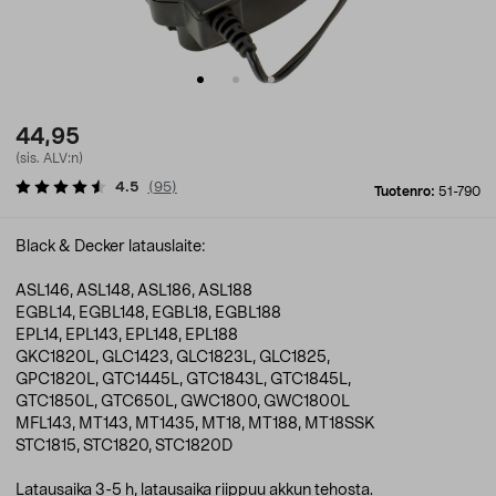
44,95
(sis. ALV:n)
4.5
(
95
)
Tuotenro:
51-790
Black & Decker latauslaite:
ASL146, ASL148, ASL186, ASL188
EGBL14, EGBL148, EGBL18, EGBL188
EPL14, EPL143, EPL148, EPL188
GKC1820L, GLC1423, GLC1823L, GLC1825,
GPC1820L, GTC1445L, GTC1843L, GTC1845L,
GTC1850L, GTC650L, GWC1800, GWC1800L
MFL143, MT143, MT1435, MT18, MT188, MT18SSK
STC1815, STC1820, STC1820D
Latausaika 3-5 h, latausaika riippuu akkun tehosta.