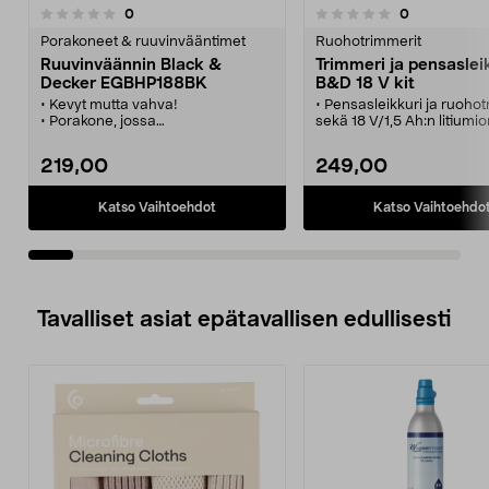
arvostelut
arvostelut
0
0
0.0 viidestä
0.0 viidestä
tähdestä
t
Porakoneet & ruuvinvääntimet
Ruohotrimmerit
Ruuvinväännin Black &
Trimmeri ja pensaslei
Decker EGBHP188BK
B&D 18 V kit
• Kevyt mutta vahva!
• Pensasleikkuri ja ruoho
• Porakone, jossa
sekä 18 V/1,5 Ah:n litiumi
iskuporatoiminto.
• E-Drive: nopeaan ja
• Kestävä moottori vaativiin töihin.
tehokkaaseen leikkauks
219,00
249,00
• Kaksi 18 V:n litiumioniakkua.
vaativissa olosuhteissa.
• 40 minuutin laturi.
• Trimmeri STC1815, jossa
leikkuuleveys, automaatt
Katso Vaihtoehdot
Katso Vaihtoehdo
siimansyöttö ja kääntyvä
trimmeripää.
• Pensasleikkuri GTC185
tehokas ja kestävä, ja sii
erittäin terävät terät.
Tavalliset asiat epätavallisen edullisesti