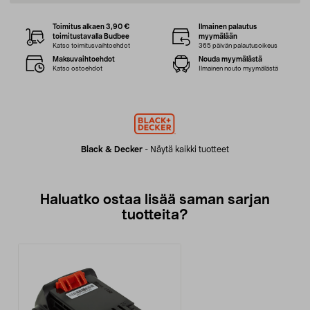
Toimitus alkaen 3,90 €
Ilmainen palautus
toimitustavalla Budbee
myymälään
Katso toimitusvaihtoehdot
365 päivän palautusoikeus
Maksuvaihtoehdot
Nouda myymälästä
Katso ostoehdot
Ilmainen nouto myymälästä
Black & Decker
-
Näytä kaikki tuotteet
Haluatko ostaa lisää saman sarjan
tuotteita?