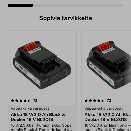
Sopivia tarvikkeita
4.5viidestä
arvostelut
4.5viidestä
arvostelut
72
72
tähdestä
t
Vapaa-aika varaosat
Vapaa-aika varaosat
Akku 18 V/2,0 Ah Black &
Akku 18 V/2,0 Ah Bla
Decker 18 V BL2018
Decker 18 V BL2018
18 V/2,0 Ah:n litiumioniakku. Sopii
18 V/2,0 Ah:n litiumioniakk
moniin Black & Deckerin koneisiin
moniin Black & Deckerin k