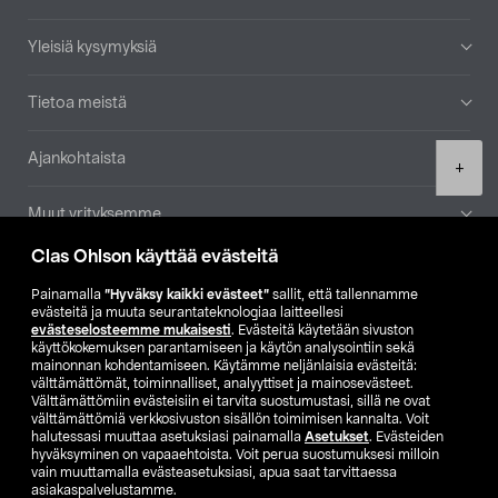
Yleisiä kysymyksiä
Tietoa meistä
Ajankohtaista
Product
+
quantity
Muut yrityksemme
Clas Ohlson käyttää evästeitä
Etsi myymälä
Painamalla
”Hyväksy kaikki evästeet”
sallit, että tallennamme
evästeitä ja muuta seurantateknologiaa laitteellesi
SE
NO
FI
evästeselosteemme mukaisesti
. Evästeitä käytetään sivuston
käyttökokemuksen parantamiseen ja käytön analysointiin sekä
FI
SV
mainonnan kohdentamiseen. Käytämme neljänlaisia evästeitä:
välttämättömät, toiminnalliset, analyyttiset ja mainosevästeet.
Välttämättömiin evästeisiin ei tarvita suostumustasi, sillä ne ovat
välttämättömiä verkkosivuston sisällön toimimisen kannalta. Voit
halutessasi muuttaa asetuksiasi painamalla
Asetukset
. Evästeiden
hyväksyminen on vapaaehtoista. Voit perua suostumuksesi milloin
vain muuttamalla evästeasetuksiasi, apua saat tarvittaessa
asiakaspalvelustamme.