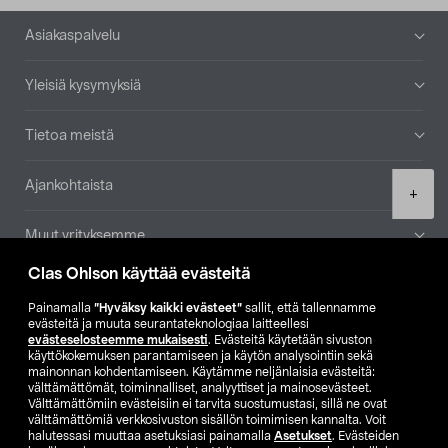
Alatunniste
Asiakaspalvelu
Yleisiä kysymyksiä
Tietoa meistä
Ajankohtaista
Product
+
quantity
Muut yrityksemme
Clas Ohlson käyttää evästeitä
Etsi myymälä
Painamalla
”Hyväksy kaikki evästeet”
sallit, että tallennamme
evästeitä ja muuta seurantateknologiaa laitteellesi
SE
NO
FI
evästeselosteemme mukaisesti
. Evästeitä käytetään sivuston
käyttökokemuksen parantamiseen ja käytön analysointiin sekä
FI
SV
mainonnan kohdentamiseen. Käytämme neljänlaisia evästeitä:
välttämättömät, toiminnalliset, analyyttiset ja mainosevästeet.
Välttämättömiin evästeisiin ei tarvita suostumustasi, sillä ne ovat
välttämättömiä verkkosivuston sisällön toimimisen kannalta. Voit
halutessasi muuttaa asetuksiasi painamalla
Asetukset
. Evästeiden