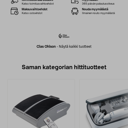
toimitustavalla Budbee
myymälään
Katso toimitusvaihtoehdot
365 päivän palautusoikeus
Maksuvaihtoehdot
Nouda myymälästä
Katso ostoehdot
Ilmainen nouto myymälästä
Clas Ohlson
-
Näytä kaikki tuotteet
Saman kategorian hittituotteet