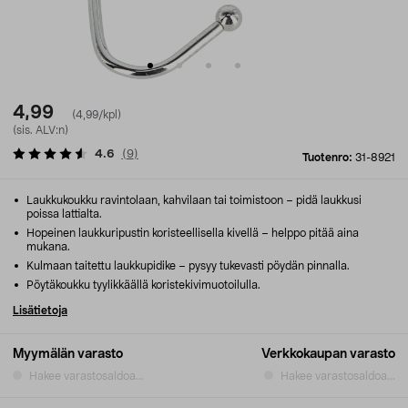
4,99
(4,99/kpl)
(sis. ALV:n)
4.6
(
9
)
Tuotenro:
31-8921
Laukkukoukku ravintolaan, kahvilaan tai toimistoon – pidä laukkusi
poissa lattialta.
Hopeinen laukkuripustin koristeellisella kivellä – helppo pitää aina
mukana.
Kulmaan taitettu laukkupidike – pysyy tukevasti pöydän pinnalla.
Pöytäkoukku tyylikkäällä koristekivimuotoilulla.
Lisätietoja
Myymälän varasto
Verkkokaupan varasto
Hakee varastosaldoa...
Hakee varastosaldoa...