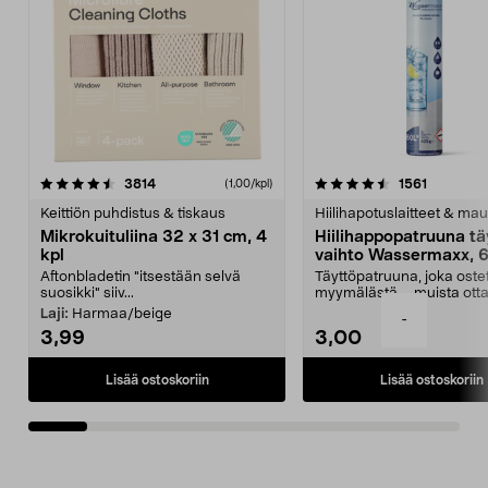
4.5viidestä
arvostelut
4.5viidestä
arvostelu
3814
1561
(1,00/kpl)
tähdestä
t
Keittiön puhdistus & tiskaus
Hiilihapotuslaitteet & mau
Mikrokuituliina 32 x 31 cm, 4
Hiilihappopatruuna tä
kpl
vaihto Wassermaxx, 6
Aftonbladetin "itsestään selvä
Täyttöpatruuna, joka ost
suosikki" siiv...
myymälästä – muista ott
patruuna mukaasi m...
Laji:
Harmaa/beige
-
3,99
3,00
Lisää ostoskoriin
Lisää ostoskoriin