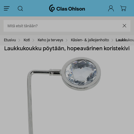
Etusivu
Koti
Keho ja terveys
Käsien- & jalkojenhoito
Laukkukou
Laukkukoukku pöytään, hopeavärinen koristekivi