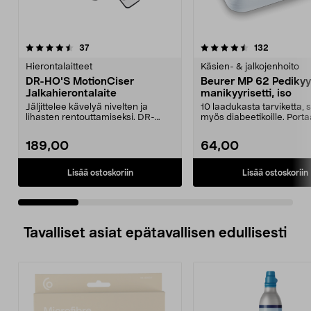
4.5 viidestä
arvostelut
4.0 viidestä
arvostelut
37
132
tähdestä
t
Hierontalaitteet
Käsien- & jalkojenhoito
DR-HO'S MotionCiser
Beurer MP 62 Pedikyyr
Jalkahierontalaite
manikyyrisetti, iso
Jäljittelee kävelyä nivelten ja
10 laadukasta tarviketta, s
lihasten rentouttamiseksi. DR-
myös diabeetikoille. Port
HO'S hiljainen jal...
nopeuden säätö 20...
189,00
64,00
Lisää ostoskoriin
Lisää ostoskoriin
Tavalliset asiat epätavallisen edullisesti