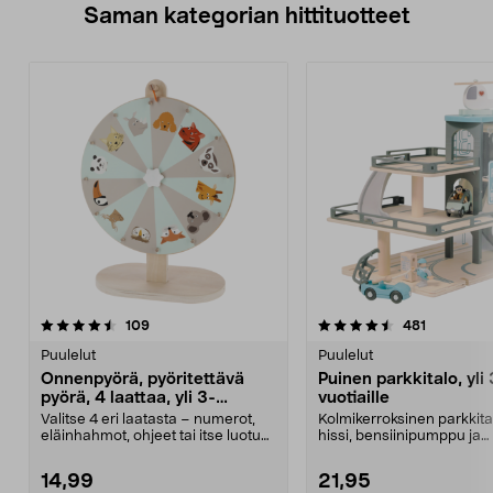
Saman kategorian hittituotteet
4.5 viidestä
arvostelut
4.5 viidestä
arvostelut
109
481
tähdestä
t
Puulelut
Puulelut
Onnenpyörä, pyöritettävä
Puinen parkkitalo, yli 
pyörä, 4 laattaa, yli 3-
vuotiaille
vuotiaille
Valitse 4 eri laatasta – numerot,
Kolmikerroksinen parkkita
eläinhahmot, ohjeet tai itse luotu
hissi, bensiinipumppu ja
sisältö. Py...
helikopterin laskeut...
14,99
21,95