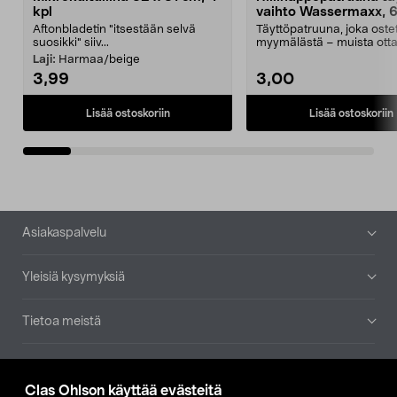
kpl
vaihto Wassermaxx, 6
Aftonbladetin "itsestään selvä
Täyttöpatruuna, joka ost
suosikki" siiv...
myymälästä – muista ott
patruuna mukaasi m...
Laji:
Harmaa/beige
3,99
3,00
Lisää ostoskoriin
Lisää ostoskoriin
Alatunniste
Asiakaspalvelu
Yleisiä kysymyksiä
Tietoa meistä
Ajankohtaista
Clas Ohlson käyttää evästeitä