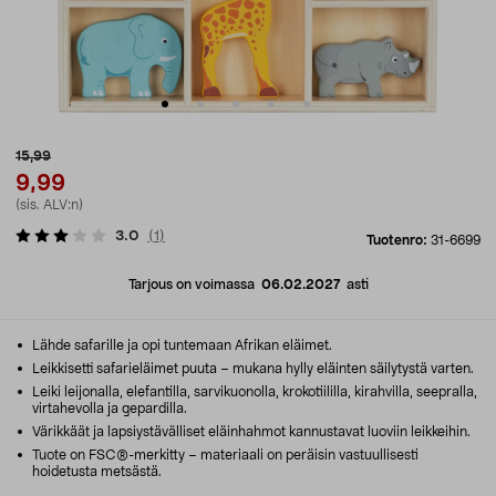
15,99
9,99
(sis. ALV:n)
3.0
(
1
)
Tuotenro:
31-6699
Tarjous on voimassa
06.02.2027
asti
Lähde safarille ja opi tuntemaan Afrikan eläimet.
Leikkisetti safarieläimet puuta – mukana hylly eläinten säilytystä varten.
Leiki leijonalla, elefantilla, sarvikuonolla, krokotiililla, kirahvilla, seepralla,
virtahevolla ja gepardilla.
Värikkäät ja lapsiystävälliset eläinhahmot kannustavat luoviin leikkeihin.
Tuote on FSC®-merkitty – materiaali on peräisin vastuullisesti
hoidetusta metsästä.