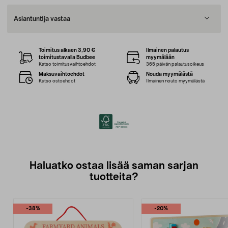
Asiantuntija vastaa
Toimitus alkaen 3,90 €
Ilmainen palautus
toimitustavalla Budbee
myymälään
Katso toimitusvaihtoehdot
365 päivän palautusoikeus
Maksuvaihtoehdot
Nouda myymälästä
Katso ostoehdot
Ilmainen nouto myymälästä
Haluatko ostaa lisää saman sarjan
tuotteita?
-38%
-20%