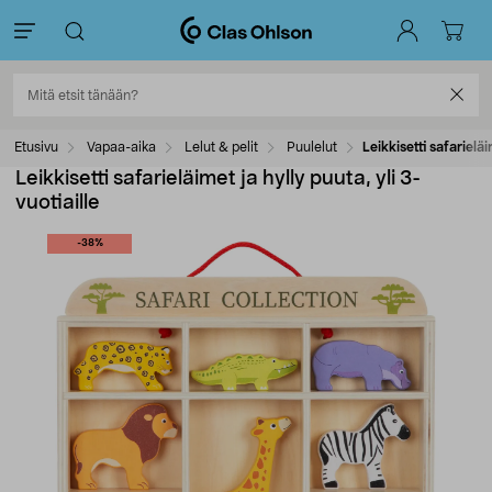
Etusivu
Vapaa-aika
Lelut & pelit
Puulelut
Leikkisetti safarieläi
Leikkisetti safarieläimet ja hylly puuta, yli 3-
vuotiaille
-38%