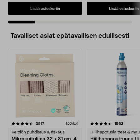
Lisää ostoskoriin
Lisää ostoskoriin
Tavalliset asiat epätavallisen edullisesti
4.5viidestä
arvostelut
4.5viidestä
arvostelu
3817
1563
(1,00/kpl)
tähdestä
t
Keittiön puhdistus & tiskaus
Hiilihapotuslaitteet & mau
Mikrokuituliina 32 x 31 cm, 4
Hiilihappopatruuna tä