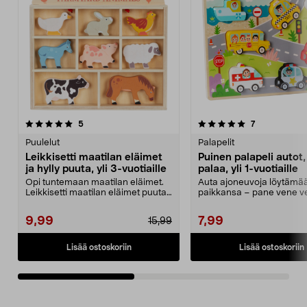
5.0viidestä
arvostelut
5.0viidestä
arvostelut
5
7
tähdestä
t
Puulelut
Palapelit
Leikkisetti maatilan eläimet
Puinen palapeli autot,
ja hylly puuta, yli 3-vuotiaille
palaa, yli 1-vuotiaille
Opi tuntemaan maatilan eläimet.
Auta ajoneuvoja löytämä
Leikkisetti maatilan eläimet puuta
paikkansa – pane vene v
– mukana hyll...
lentokone ilmaan ja auto..
9,99
7,99
15,99
Lisää ostoskoriin
Lisää ostoskoriin