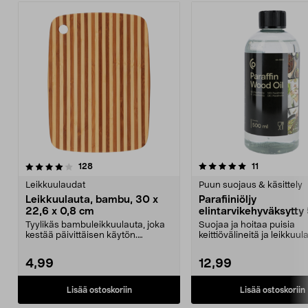
5.0 viidestä
arvostelut
4.0 viidestä
arvostelut
128
11
tähdestä
t
Leikkuulaudat
Puun suojaus & käsittely
Leikkuulauta, bambu, 30 x
Parafiiniöljy
22,6 x 0,8 cm
elintarvikehyväksytty
Tyylikäs bambuleikkuulauta, joka
Suojaa ja hoitaa puisia
kestää päivittäisen käytön.
keittiövälineitä ja leikkuul
Hellävarainen veits...
Elintarvikehyväksytt...
4,99
12,99
Lisää ostoskoriin
Lisää ostoskoriin