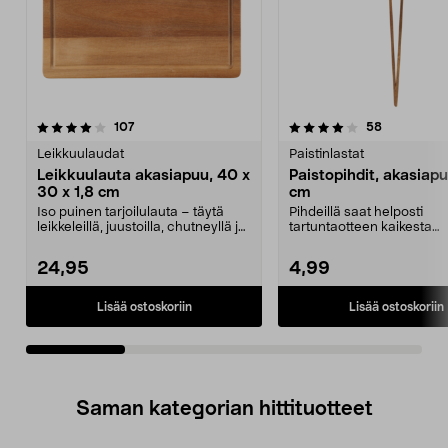
4.0viidestä
arvostelut
4.0viidestä
arvostelut
107
58
tähdestä
t
Leikkuulaudat
Paistinlastat
Leikkuulauta akasiapuu, 40 x
Paistopihdit, akasiap
30 x 1,8 cm
cm
Iso puinen tarjoilulauta – täytä
Pihdeillä saat helposti
leikkeleillä, juustoilla, chutneyllä ja
tartuntaotteen kaikesta
marmela...
nuudeleista vihanneksiin. P
24,95
4,99
Lisää ostoskoriin
Lisää ostoskoriin
Saman kategorian hittituotteet