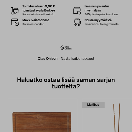
Toimitus alkaen 3,90 €
Ilmainen palautus
toimitustavalla Budbee
myymälään
Katso toimitusvaihtoehdot
365 päivän palautusoikeus
Maksuvaihtoehdot
Nouda myymälästä
Katso ostoehdot
Ilmainen nouto myymälästä
Clas Ohlson
-
Näytä kaikki tuotteet
Haluatko ostaa lisää saman sarjan
tuotteita?
Multibuy