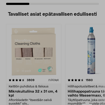
Tavalliset asiat epätavallisen edullisesti
4.5viidestä
arvostelut
4.5viidestä
arvostel
3809
1560
(1,00/kpl)
tähdestä
t
Keittiön puhdistus & tiskaus
Hiilihapotuslaitteet & mau
Mikrokuituliina 32 x 31 cm, 4
Hiilihappopatruuna tä
kpl
vaihto Wassermaxx, 6
Aftonbladetin "itsestään selvä
Täyttöpatruuna, joka ost
suosikki" siiv...
myymälästä – muista ott