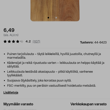
6,49
(sis. ALV:n)
4.2
(
107
)
Tuotenro:
44-6423
Puinen tarjoilulauta – täytä leikkeleillä, hyvillä juustoilla, chutneyllä ja
marmeladilla.
Kädensijat ja reikä ripustusta varten – leikkuulauta on helppo käyttää ja
säilyttää.
Leikkuulauta kestävää akasiapuuta – pitkä käyttöikä, vanhenee
tyylikkäästi.
Suojaava öljykäsittely, joka korostaa puun syitä.
FSC-merkitty, puu on peräisin vastuullisesti hoidetusta metsästä.
Lisätietoja
Myymälän varasto
Verkkokaupan varasto