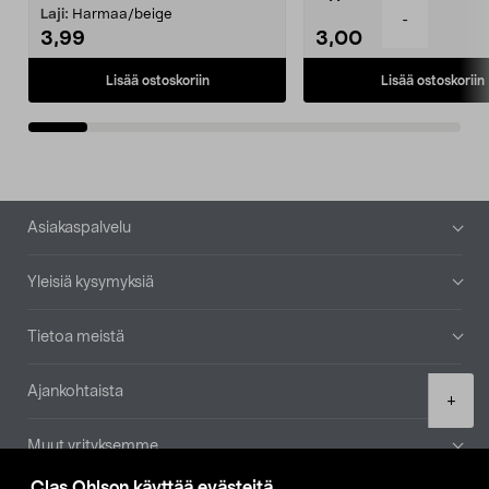
patruuna mukaasi m...
Laji:
Harmaa/beige
-
3,99
3,00
Lisää ostoskoriin
Lisää ostoskoriin
Alatunniste
Asiakaspalvelu
Yleisiä kysymyksiä
Tietoa meistä
Ajankohtaista
Product
+
quantity
Muut yrityksemme
Clas Ohlson käyttää evästeitä