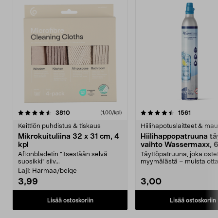
4.5viidestä
arvostelut
4.5viidestä
arvostelu
3810
1561
(1,00/kpl)
tähdestä
t
Keittiön puhdistus & tiskaus
Hiilihapotuslaitteet & mau
Mikrokuituliina 32 x 31 cm, 4
Hiilihappopatruuna tä
kpl
vaihto Wassermaxx, 6
Aftonbladetin "itsestään selvä
Täyttöpatruuna, joka ost
suosikki" siiv...
myymälästä – muista ott
patruuna mukaasi m...
Laji:
Harmaa/beige
3,99
3,00
Lisää ostoskoriin
Lisää ostoskoriin