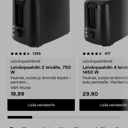
4.5 viidestä
arvostelut
4.5 viidestä
arvostelut
1395
477
tähdestä
t
Leivänpaahtimet
Leivänpaahtimet
Leivänpaahdin 2 leivälle, 750
Leivänpaahdin 4 leivä
W
1450 W
Paahda, sulata ja lämmitä leipäsi –
Paahda, sulata tai lämmitä
perintein...
koko perheelle. Yksinkert
leivänpaahdin 1...
Väri:
Musta
19,99
29,90
Lisää ostoskoriin
Lisää ostoskoriin