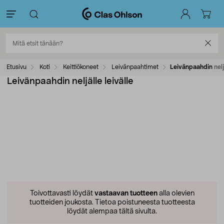
Etusivu
Koti
Keittiökoneet
Leivänpaahtimet
Leivänpaahdin neljä
Leivänpaahdin neljälle leivälle
Toivottavasti löydät
vastaavan tuotteen
alla olevien
tuotteiden joukosta.
Tietoa poistuneesta tuotteesta
löydät alempaa tältä sivulta.