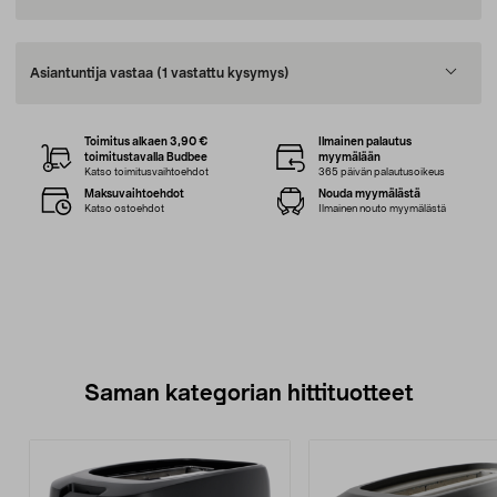
Asiantuntija vastaa
(1 vastattu kysymys)
Toimitus alkaen 3,90 €
Ilmainen palautus
toimitustavalla Budbee
myymälään
Katso toimitusvaihtoehdot
365 päivän palautusoikeus
Maksuvaihtoehdot
Nouda myymälästä
Katso ostoehdot
Ilmainen nouto myymälästä
Saman kategorian hittituotteet