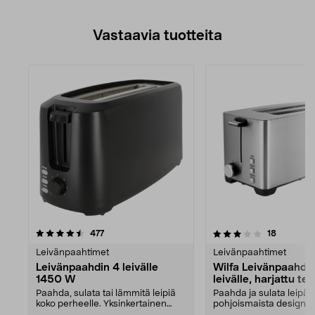
Vastaavia tuotteita
3.5viidestä
arvostelut
4.5viidestä
arvostelu
477
18
tähdestä
Leivänpaahtimet
Leivänpaahtimet
Leivänpaahdin 4 leivälle
Wilfa Leivänpaahdin
1450 W
leivälle, harjattu te
W
Paahda, sulata tai lämmitä leipiä
Paahda ja sulata leipäs
koko perheelle. Yksinkertainen
pohjoismaista designia
leivänpaahdin 1...
paahtimessa, jolla 5 vu..