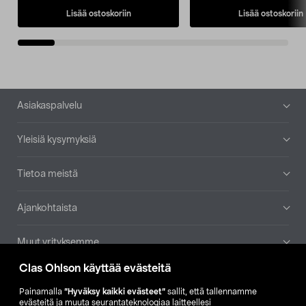
Lisää ostoskoriin
Lisää ostoskoriin
Alatunniste
Asiakaspalvelu
Yleisiä kysymyksiä
Tietoa meistä
Ajankohtaista
Muut yrityksemme
Clas Ohlson käyttää evästeitä
Etsi myymälä
Painamalla
”Hyväksy kaikki evästeet”
sallit, että tallennamme
evästeitä ja muuta seurantateknologiaa laitteellesi