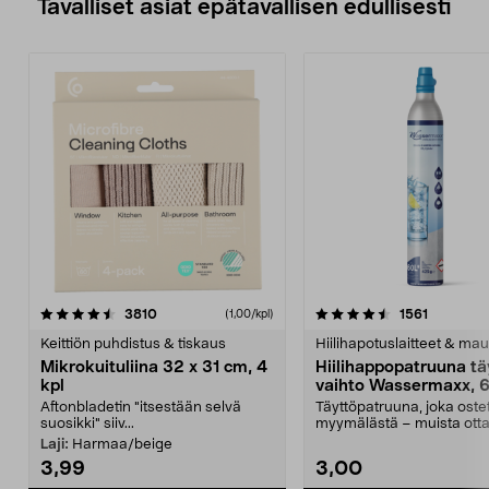
Tavalliset asiat epätavallisen edullisesti
4.5viidestä
arvostelut
4.5viidestä
arvostelu
3810
1561
(1,00/kpl)
tähdestä
t
Keittiön puhdistus & tiskaus
Hiilihapotuslaitteet & mau
Mikrokuituliina 32 x 31 cm, 4
Hiilihappopatruuna tä
kpl
vaihto Wassermaxx, 6
Aftonbladetin "itsestään selvä
Täyttöpatruuna, joka ost
suosikki" siiv...
myymälästä – muista ott
patruuna mukaasi m...
Laji:
Harmaa/beige
3,99
3,00