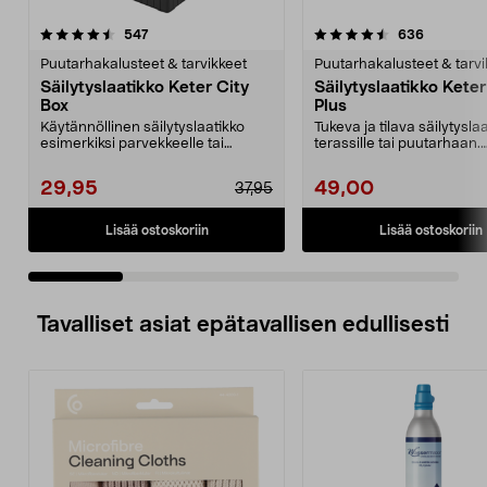
4.5 viidestä
arvostelut
4.5 viidestä
arvostelut
547
636
tähdestä
t
Puutarhakalusteet & tarvikkeet
Puutarhakalusteet & tarvi
Säilytyslaatikko Keter City
Säilytyslaatikko Kete
Box
Plus
Käytännöllinen säilytyslaatikko
Tukeva ja tilava säilytysla
esimerkiksi parvekkeelle tai
terassille tai puutarhaan.
pihalle. Sopii hyvi...
Täydellinen laatikk...
29,95
49,00
37,95
Lisää ostoskoriin
Lisää ostoskoriin
Tavalliset asiat epätavallisen edullisesti