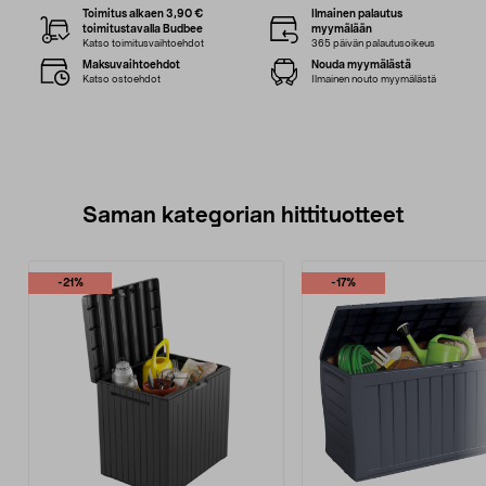
Toimitus alkaen 3,90 €
Ilmainen palautus
toimitustavalla Budbee
myymälään
Katso toimitusvaihtoehdot
365 päivän palautusoikeus
Maksuvaihtoehdot
Nouda myymälästä
Katso ostoehdot
Ilmainen nouto myymälästä
Saman kategorian hittituotteet
-21%
-17%