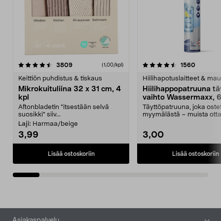
4.5viidestä
arvostelut
4.5viidestä
arvostel
3809
1560
(1,00/kpl)
tähdestä
t
Keittiön puhdistus & tiskaus
Hiilihapotuslaitteet & mau
Mikrokuituliina 32 x 31 cm, 4
Hiilihappopatruuna tä
kpl
vaihto Wassermaxx, 6
Aftonbladetin "itsestään selvä
Täyttöpatruuna, joka ost
suosikki" siiv...
myymälästä – muista ott
patruuna mukaasi m...
Laji:
Harmaa/beige
3,99
3,00
Lisää ostoskoriin
Lisää ostoskoriin
Alatunniste
Asiakaspalvelu