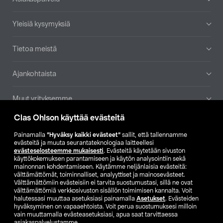
Yleisiä kysymyksiä
Tietoa meistä
Ajankohtaista
Muut yrityksemme
Clas Ohlson käyttää evästeitä
Etsi myymälä
Painamalla
”Hyväksy kaikki evästeet”
sallit, että tallennamme
evästeitä ja muuta seurantateknologiaa laitteellesi
SE
NO
FI
evästeselosteemme mukaisesti
. Evästeitä käytetään sivuston
käyttökokemuksen parantamiseen ja käytön analysointiin sekä
FI
SV
mainonnan kohdentamiseen. Käytämme neljänlaisia evästeitä:
välttämättömät, toiminnalliset, analyyttiset ja mainosevästeet.
Välttämättömiin evästeisiin ei tarvita suostumustasi, sillä ne ovat
välttämättömiä verkkosivuston sisällön toimimisen kannalta. Voit
halutessasi muuttaa asetuksiasi painamalla
Asetukset
. Evästeiden
hyväksyminen on vapaaehtoista. Voit perua suostumuksesi milloin
vain muuttamalla evästeasetuksiasi, apua saat tarvittaessa
asiakaspalvelustamme.