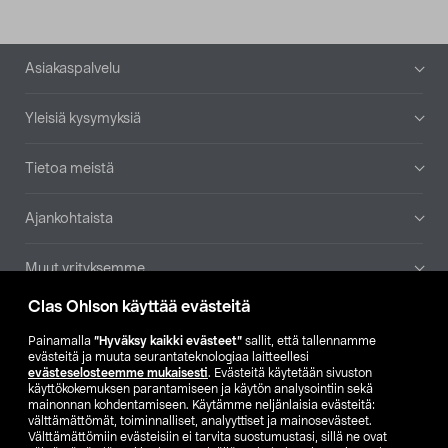
Alatunniste
Asiakaspalvelu
Yleisiä kysymyksiä
Tietoa meistä
Ajankohtaista
Muut yrityksemme
Clas Ohlson käyttää evästeitä
Etsi myymälä
Painamalla
”Hyväksy kaikki evästeet”
sallit, että tallennamme
evästeitä ja muuta seurantateknologiaa laitteellesi
SE
NO
FI
evästeselosteemme mukaisesti
. Evästeitä käytetään sivuston
käyttökokemuksen parantamiseen ja käytön analysointiin sekä
FI
SV
mainonnan kohdentamiseen. Käytämme neljänlaisia evästeitä:
välttämättömät, toiminnalliset, analyyttiset ja mainosevästeet.
Välttämättömiin evästeisiin ei tarvita suostumustasi, sillä ne ovat