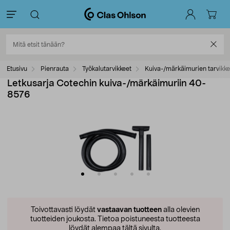
Etusivu
Pienrauta
Työkalutarvikkeet
Kuiva-/märkäimurien tarvikke
Letkusarja Cotechin kuiva-/märkäimuriin 40-
8576
Toivottavasti löydät
vastaavan tuotteen
alla olevien
tuotteiden joukosta.
Tietoa poistuneesta tuotteesta
löydät alempaa tältä sivulta.