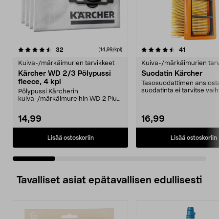
4.5 viidestä
arvostelut
4.5 viidestä
arvostelut
32
41
(14,99/kpl)
tähdestä
t
Kuiva-/märkäimurien tarvikkeet
Kuiva-/märkäimurien tarv
Kärcher WD 2/3 Pölypussi
Suodatin Kärcher
fleece, 4 kpl
Tasosuodattimen ansiost
suodatinta ei tarvitse vai
Pölypussi Kärcherin
kuiva- ja märkäimun väli..
kuiva-/märkäimureihin WD 2 Plus,
WD 3 ja KWD 1-3. Pölypussit...
14,99
16,99
Lisää ostoskoriin
Lisää ostoskoriin
Tavalliset asiat epätavallisen edullisesti