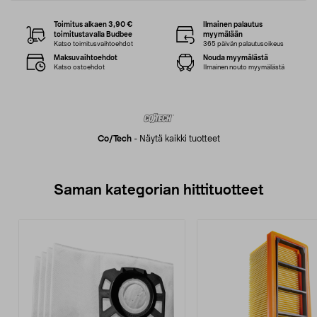
Toimitus alkaen 3,90 €
Ilmainen palautus
toimitustavalla Budbee
myymälään
Katso toimitusvaihtoehdot
365 päivän palautusoikeus
Maksuvaihtoehdot
Nouda myymälästä
Katso ostoehdot
Ilmainen nouto myymälästä
Co/tech
-
Näytä kaikki tuotteet
Saman kategorian hittituotteet