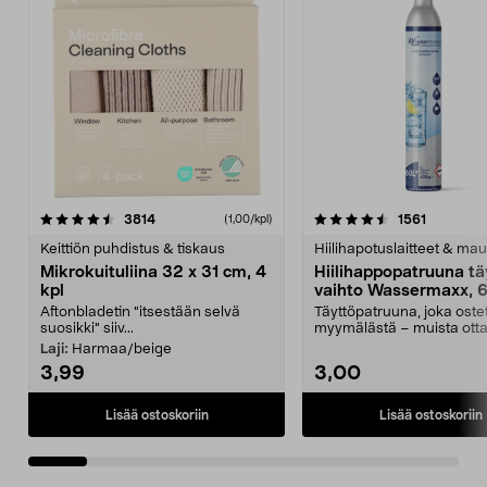
4.5viidestä
arvostelut
4.5viidestä
arvostelu
3814
1561
(1,00/kpl)
tähdestä
t
Keittiön puhdistus & tiskaus
Hiilihapotuslaitteet & mau
Mikrokuituliina 32 x 31 cm, 4
Hiilihappopatruuna tä
kpl
vaihto Wassermaxx, 6
Aftonbladetin "itsestään selvä
Täyttöpatruuna, joka ost
suosikki" siiv...
myymälästä – muista ott
patruuna mukaasi m...
Laji:
Harmaa/beige
3,99
3,00
Lisää ostoskoriin
Lisää ostoskoriin