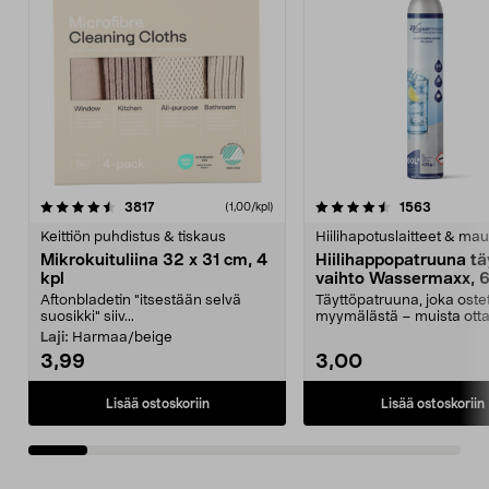
4.5viidestä
arvostelut
4.5viidestä
arvostelu
3817
1563
(1,00/kpl)
tähdestä
t
Keittiön puhdistus & tiskaus
Hiilihapotuslaitteet & mau
Mikrokuituliina 32 x 31 cm, 4
Hiilihappopatruuna tä
kpl
vaihto Wassermaxx, 6
Aftonbladetin "itsestään selvä
Täyttöpatruuna, joka ost
suosikki" siiv...
myymälästä – muista ott
patruuna mukaasi m...
Laji:
Harmaa/beige
3,99
3,00
Lisää ostoskoriin
Lisää ostoskoriin