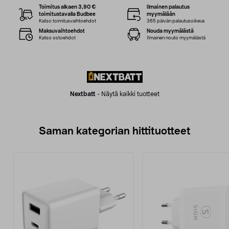
Toimitus alkaen 3,90 €
Ilmainen palautus
toimitustavalla Budbee
myymälään
Katso toimitusvaihtoehdot
365 päivän palautusoikeus
Maksuvaihtoehdot
Nouda myymälästä
Katso ostoehdot
Ilmainen nouto myymälästä
Nextbatt
-
Näytä kaikki tuotteet
Saman kategorian hittituotteet