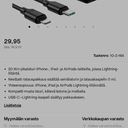
29,95
(sis. ALV:n)
Tuotenro:
10-2-164
20 W:n pikalaturi iPhone-, iPad- ja AirPods-laitteille, joissa Lightning-
liitäntä.
Nextbatt-latauspakkaus sisältää seinälaturin ja latauskaapelin (1 m).
Yhteensopivuus: iPhone, iPad ja AirPods Lightning-liitännällä.
Kompakti musta laturi, kätevä kotona ja matkalla.
USB-C–Lightning-kaapeli sisältyy pakkaukseen.
Lisätietoja
Myymälän varasto
Verkkokaupan varasto
Hakee varastosaldoa...
Hakee varastosaldoa...