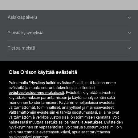
Alatunniste
Asiakaspalvelu
Yleisiä kysymyksiä
Tietoa meistä
Ajankohtaista
Clas Ohlson käyttää evästeitä
Muut yrityksemme
Painamalla
”Hyväksy kaikki evästeet”
sallit, että tallennamme
evästeitä ja muuta seurantateknologiaa laitteellesi
evästeselosteemme mukaisesti
. Evästeitä käytetään sivuston
Etsi myymälä
käyttökokemuksen parantamiseen ja käytön analysointiin sekä
mainonnan kohdentamiseen. Käytämme neljänlaisia evästeitä:
välttämättömät, toiminnalliset, analyyttiset ja mainosevästeet.
SE
NO
FI
Välttämättömiin evästeisiin ei tarvita suostumustasi, sillä ne ovat
välttämättömiä verkkosivuston sisällön toimimisen kannalta. Voit
FI
SV
halutessasi muuttaa asetuksiasi painamalla
Asetukset
. Evästeiden
hyväksyminen on vapaaehtoista. Voit perua suostumuksesi milloin
vain muuttamalla evästeasetuksiasi, apua saat tarvittaessa
asiakaspalvelustamme.