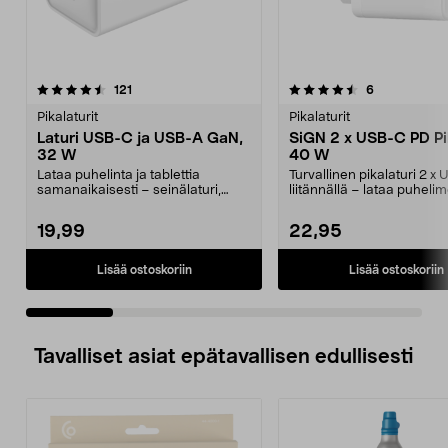
4.5 viidestä
arvostelut
4.5 viidestä
arvostelut
121
6
tähdestä
t
Pikalaturit
Pikalaturit
Laturi USB-C ja USB-A GaN,
SiGN 2 x USB-C PD Pi
32 W
40 W
Lataa puhelinta ja tablettia
Turvallinen pikalaturi 2 x
samanaikaisesti – seinälaturi,
liitännällä – lataa puheli
jonka kokonaisteho o...
tietokoneen jne....
19,99
22,95
Lisää ostoskoriin
Lisää ostoskoriin
Tavalliset asiat epätavallisen edullisesti