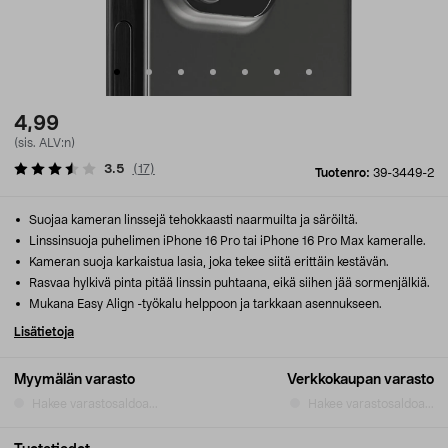
4,99
(sis. ALV:n)
3.5
(
17
)
Tuotenro:
39-3449-2
Suojaa kameran linssejä tehokkaasti naarmuilta ja säröiltä.
Linssinsuoja puhelimen iPhone 16 Pro tai iPhone 16 Pro Max kameralle.
Kameran suoja karkaistua lasia, joka tekee siitä erittäin kestävän.
Rasvaa hylkivä pinta pitää linssin puhtaana, eikä siihen jää sormenjälkiä.
Mukana Easy Align -työkalu helppoon ja tarkkaan asennukseen.
Lisätietoja
Myymälän varasto
Verkkokaupan varasto
Hakee varastosaldoa...
Hakee varastosaldoa...