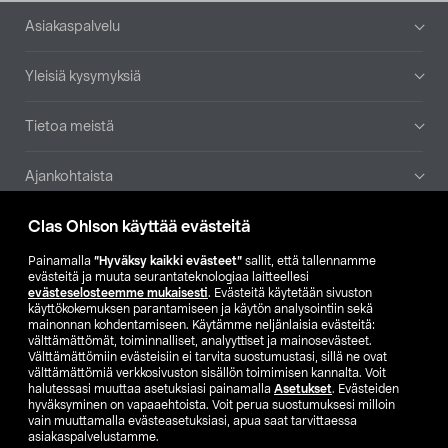
Alatunniste
Asiakaspalvelu
Yleisiä kysymyksiä
Tietoa meistä
Ajankohtaista
Clas Ohlson käyttää evästeitä
Muut yrityksemme
Painamalla
”Hyväksy kaikki evästeet”
sallit, että tallennamme
Etsi myymälä
evästeitä ja muuta seurantateknologiaa laitteellesi
evästeselosteemme mukaisesti
. Evästeitä käytetään sivuston
käyttökokemuksen parantamiseen ja käytön analysointiin sekä
mainonnan kohdentamiseen. Käytämme neljänlaisia evästeitä:
SE
NO
FI
välttämättömät, toiminnalliset, analyyttiset ja mainosevästeet.
Välttämättömiin evästeisiin ei tarvita suostumustasi, sillä ne ovat
FI
SV
välttämättömiä verkkosivuston sisällön toimimisen kannalta. Voit
halutessasi muuttaa asetuksiasi painamalla
Asetukset
. Evästeiden
hyväksyminen on vapaaehtoista. Voit perua suostumuksesi milloin
vain muuttamalla evästeasetuksiasi, apua saat tarvittaessa
asiakaspalvelustamme.