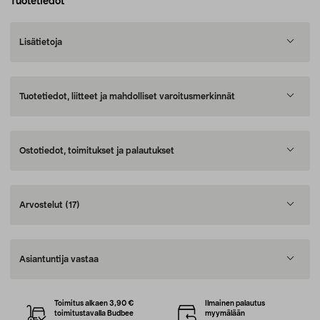
Tuotetiedot
Lisätietoja
Tuotetiedot, liitteet ja mahdolliset varoitusmerkinnät
Ostotiedot, toimitukset ja palautukset
Arvostelut
(17)
Asiantuntija vastaa
Toimitus alkaen 3,90 €
Ilmainen palautus
toimitustavalla Budbee
myymälään