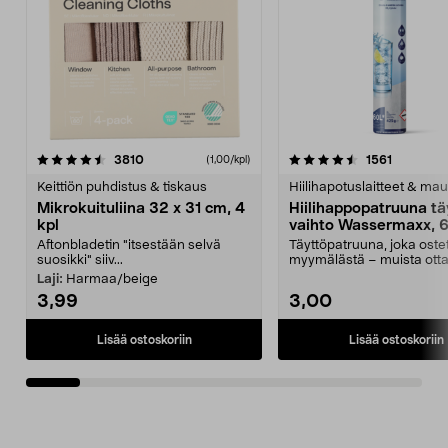
4.5viidestä
arvostelut
4.5viidestä
arvostelu
3810
1561
(1,00/kpl)
tähdestä
t
Keittiön puhdistus & tiskaus
Hiilihapotuslaitteet & mau
Mikrokuituliina 32 x 31 cm, 4
Hiilihappopatruuna tä
kpl
vaihto Wassermaxx, 6
Aftonbladetin "itsestään selvä
Täyttöpatruuna, joka ost
suosikki" siiv...
myymälästä – muista ott
patruuna mukaasi m...
Laji:
Harmaa/beige
3,99
3,00
Lisää ostoskoriin
Lisää ostoskoriin