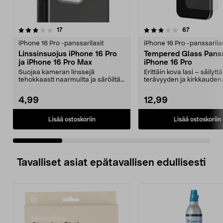
3.5 viidestä
arvostelut
4.0 viidestä
arvostelut
17
67
tähdestä
t
iPhone 16 Pro -panssarilasit
iPhone 16 Pro -panssarilas
Linssinsuojus iPhone 16 Pro
Tempered Glass Panss
ja iPhone 16 Pro Max
iPhone 16 Pro
Suojaa kameran linssejä
Erittäin kova lasi – säilyt
tehokkaasti naarmuilta ja säröiltä.
terävyyden ja kirkkauden.
Linssinsuoja puhelim...
Panssarilasi, jo...
4,99
12,99
Lisää ostoskoriin
Lisää ostoskoriin
Tavalliset asiat epätavallisen edullisesti