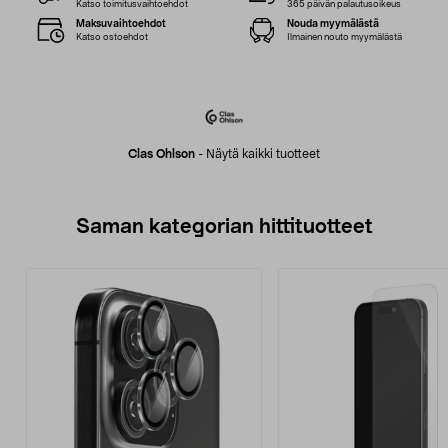
Katso toimitusvaihtoehdot
365 päivän palautusoikeus
Maksuvaihtoehdot
Nouda myymälästä
Katso ostoehdot
Ilmainen nouto myymälästä
Clas Ohlson
-
Näytä kaikki tuotteet
Saman kategorian hittituotteet